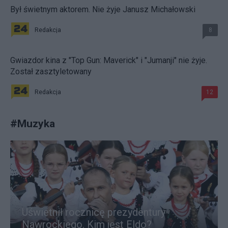
Był świetnym aktorem. Nie żyje Janusz Michałowski
Redakcja
8
Gwiazdor kina z "Top Gun: Maverick" i "Jumanji" nie żyje.
Został zasztyletowany
Redakcja
12
#
Muzyka
Uświetnił rocznicę prezydentury
Nawrockiego. Kim jest Eldo?