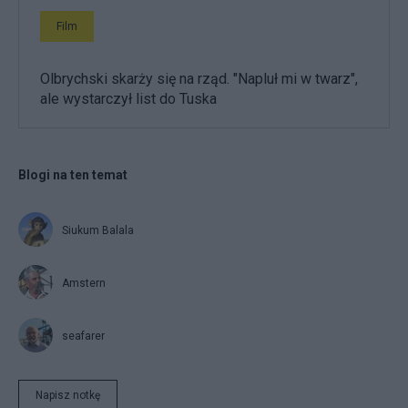
Film
Olbrychski skarży się na rząd. "Napluł mi w twarz",
ale wystarczył list do Tuska
Blogi na ten temat
Siukum Balala
Amstern
seafarer
Napisz notkę