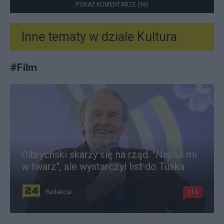
POKAŻ KOMENTARZE (36)
Inne tematy w dziale
Kultura
#
Film
Olbrychski skarży się na rząd. "Napluł mi
w twarz", ale wystarczył list do Tuska
Redakcja
110