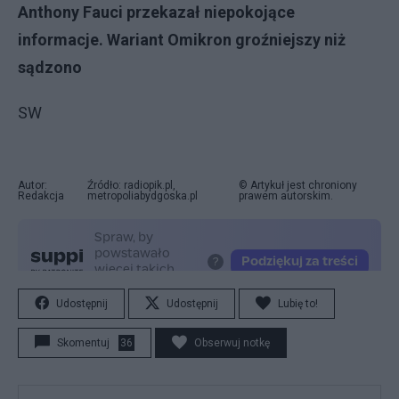
Anthony Fauci przekazał niepokojące
informacje. Wariant Omikron groźniejszy niż
sądzono
SW
Autor:
Źródło: radiopik.pl,
© Artykuł jest chroniony
Redakcja
metropoliabydgoska.pl
prawem autorskim.
Udostępnij
Udostępnij
Lubię to!
Skomentuj
36
Obserwuj notkę