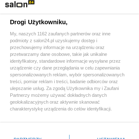
Technologie
Drogi Użytkowniku,
Sport
My, naszych 1162 zaufanych partnerów oraz inne
podmioty z salon24.pl uzyskujemy dostęp i
Społeczeństwo
przechowujemy informacje na urządzeniu oraz
przetwarzamy dane osobowe, takie jak unikalne
Kultura
identyfikatory, standardowe informacje wysyłane przez
urządzenie czy dane przeglądania w celu zapewniania
spersonalizowanych reklam, wybór spersonalizowanych
treści, pomiar reklam i treści, badanie odbiorców oraz
ulepszanie usług. Za zgodą Użytkownika my i Zaufani
X
Facebook
Instagram
Youtube
Partnerzy możemy używać dokładnych danych
geolokalizacyjnych oraz aktywnie skanować
charakterystykę urządzenia do celów identyfikacji.
Web Content Media sp. z o. o. © 2022
Ponieważ cenimy Twoją prywatność, prosimy o zgodę na
korzystanie z tych technologii poprzez kliknięcie
„Akceptuję”. Zgoda jest dobrowolna i zawsze możesz ją
Pomoc
O nas
Praca
Reklama
Kontakt
zmienić/wycofać klikając przycisk ustawień prywatności