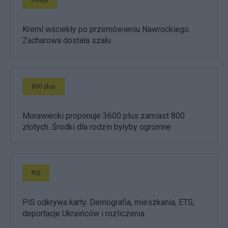
Rosja
Kreml wściekły po przemówieniu Nawrockiego.
Zacharowa dostała szału
800 plus
Morawiecki proponuje 3600 plus zamiast 800
złotych. Środki dla rodzin byłyby ogromne
PiS
PiS odkrywa karty. Demografia, mieszkania, ETS,
deportacje Ukraińców i rozliczenia