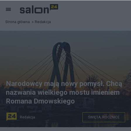
Strona główna
Redakcja
Narodowcy mają nowy pomysł. Chcą
nazwania wielkiego mostu imieniem
Romana Dmowskiego
Redakcja
ŚWIĘTA, ROCZNICE
WikimediaImages / Pixabay