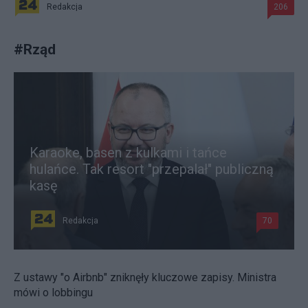
Redakcja
206
#
Rząd
Karaoke, basen z kulkami i tańce
hulańce. Tak resort "przepalał" publiczną
kasę
Redakcja
70
Z ustawy "o Airbnb" zniknęły kluczowe zapisy. Ministra
mówi o lobbingu