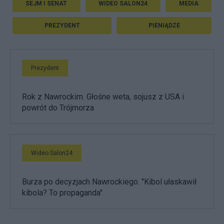
SEJM I SENAT
WIDEO SALON24
MEDIA
PREZYDENT
PIENIĄDZE
Prezydent
Rok z Nawrockim. Głośne weta, sojusz z USA i
powrót do Trójmorza
Wideo Salon24
Burza po decyzjach Nawrockiego. "Kibol ułaskawił
kibola? To propaganda"