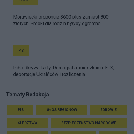
Morawiecki proponuje 3600 plus zamiast 800
złotych. Środki dla rodzin byłyby ogromne
PiS
PiS odkrywa karty. Demografia, mieszkania, ETS,
deportacje Ukraińców i rozliczenia
Tematy Redakcja
PIS
GŁOS REGIONÓW
ZDROWIE
ŚLEDZTWA
BEZPIECZEŃSTWO NARODOWE