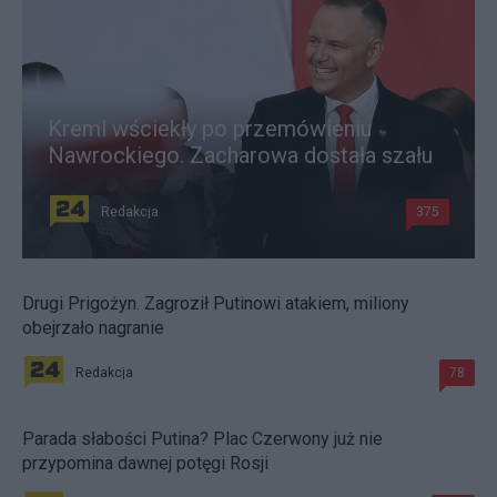
Kreml wściekły po przemówieniu
Nawrockiego. Zacharowa dostała szału
Redakcja
375
Drugi Prigożyn. Zagroził Putinowi atakiem, miliony
obejrzało nagranie
Redakcja
78
Parada słabości Putina? Plac Czerwony już nie
przypomina dawnej potęgi Rosji