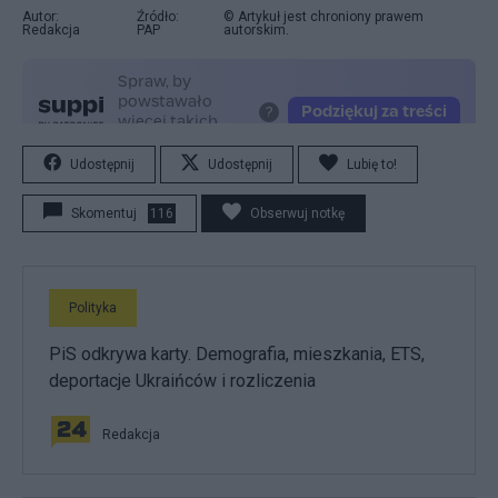
Autor:
Źródło:
© Artykuł jest chroniony prawem
Redakcja
PAP
autorskim.
Udostępnij
Udostępnij
Lubię to!
Skomentuj
116
Obserwuj notkę
Polityka
PiS odkrywa karty. Demografia, mieszkania, ETS,
deportacje Ukraińców i rozliczenia
Redakcja