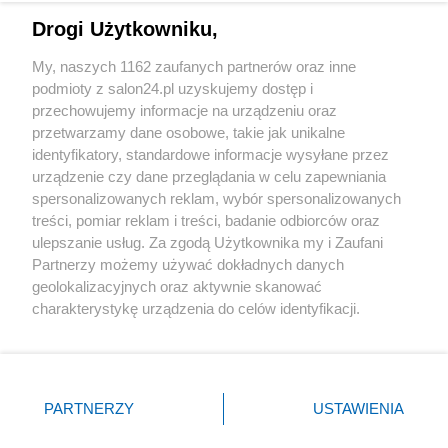
Drogi Użytkowniku,
Sport
My, naszych 1162 zaufanych partnerów oraz inne
podmioty z salon24.pl uzyskujemy dostęp i
Społeczeństwo
przechowujemy informacje na urządzeniu oraz
przetwarzamy dane osobowe, takie jak unikalne
Kultura
identyfikatory, standardowe informacje wysyłane przez
urządzenie czy dane przeglądania w celu zapewniania
spersonalizowanych reklam, wybór spersonalizowanych
treści, pomiar reklam i treści, badanie odbiorców oraz
ulepszanie usług. Za zgodą Użytkownika my i Zaufani
X
Facebook
Instagram
Youtube
Partnerzy możemy używać dokładnych danych
geolokalizacyjnych oraz aktywnie skanować
charakterystykę urządzenia do celów identyfikacji.
Web Content Media sp. z o. o. © 2022
Ponieważ cenimy Twoją prywatność, prosimy o zgodę na
korzystanie z tych technologii poprzez kliknięcie
„Akceptuję”. Zgoda jest dobrowolna i zawsze możesz ją
Pomoc
O nas
Praca
Reklama
Kontakt
zmienić/wycofać klikając przycisk ustawień prywatności
PARTNERZY
USTAWIENIA
znajdujący się w lewym dolnym rogu strony
. Niektóre
rodzaje przetwarzania danych nie wymagają zgody