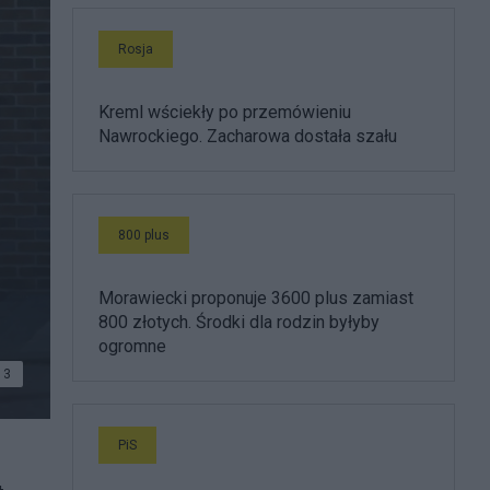
Rosja
Kreml wściekły po przemówieniu
Nawrockiego. Zacharowa dostała szału
800 plus
Morawiecki proponuje 3600 plus zamiast
800 złotych. Środki dla rodzin byłyby
ogromne
3
PiS