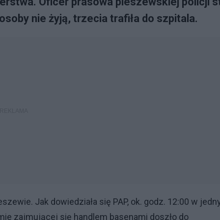
stwa. Oficer prasowa pleszewskiej policji st
oby nie żyją, trzecia trafiła do szpitala.
eszewie. Jak dowiedziała się PAP, ok. godz. 12:00 w jed
rmie zajmującej się handlem basenami doszło do