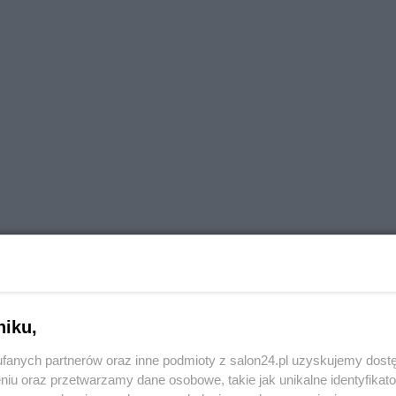
niku,
fanych partnerów oraz inne podmioty z salon24.pl uzyskujemy dost
niu oraz przetwarzamy dane osobowe, takie jak unikalne identyfikat