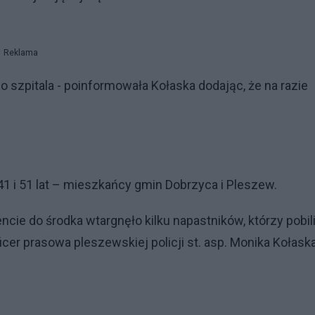
Reklama
go szpitala - poinformowała Kołaska dodając, że na razie
1 i 51 lat – mieszkańcy gmin Dobrzyca i Pleszew.
e do środka wtargnęło kilku napastników, którzy pobil
er prasowa pleszewskiej policji st. asp. Monika Kołaska