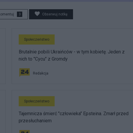
komentuj
3
Obserwuj notkę
Społeczeństwo
Brutalnie pobili Ukraińców - w tym kobietę. Jeden z
nich to "Cycu" z Gromdy
Redakcja
Społeczeństwo
Tajemnicza śmierć "człowieka" Epsteina. Zmarł przed
przesłuchaniem