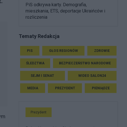
.
PiS odkrywa karty. Demografia,
mieszkania, ETS, deportacje Ukraińców i
rozliczenia
Tematy Redakcja
PIS
GŁOS REGIONÓW
ZDROWIE
ŚLEDZTWA
BEZPIECZEŃSTWO NARODOWE
SEJM I SENAT
WIDEO SALON24
MEDIA
PREZYDENT
PIENIĄDZE
Prezydent
nym