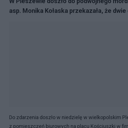
W Pleszewie doszło do podwójnego morder
asp. Monika Kołaska przekazała, że dwie os
Do zdarzenia doszło w niedzielę w wielkopolskim Pl
z pomieszczeń biurowych na placu Kościuszki w fi