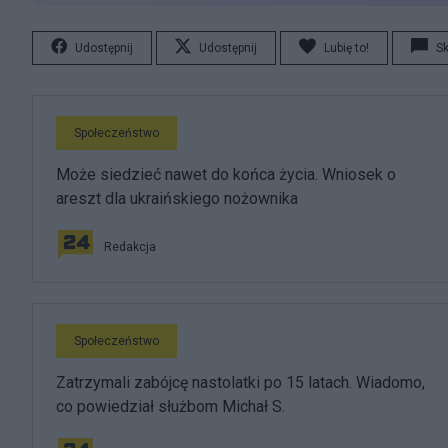
Udostępnij
Udostępnij
Lubię to!
S
Społeczeństwo
Może siedzieć nawet do końca życia. Wniosek o
areszt dla ukraińskiego nożownika
Redakcja
Społeczeństwo
Zatrzymali zabójcę nastolatki po 15 latach. Wiadomo,
co powiedział służbom Michał S.