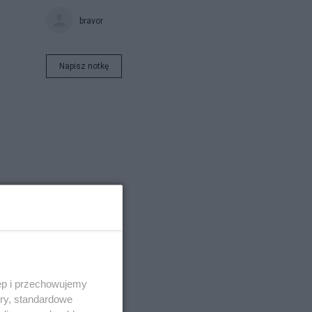
bravor
Napisz notkę
ęp i przechowujemy
ory, standardowe