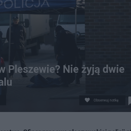
w Pleszewie? Nie żyją dwie
alu
Obserwuj notkę