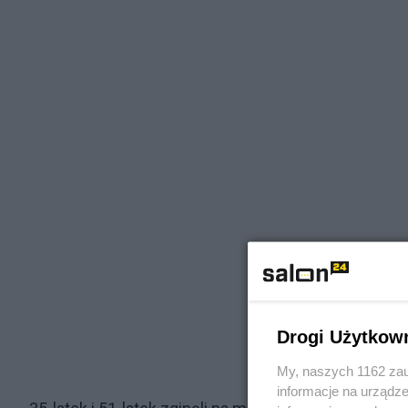
Drogi Użytkow
My, naszych 1162 zau
informacje na urządze