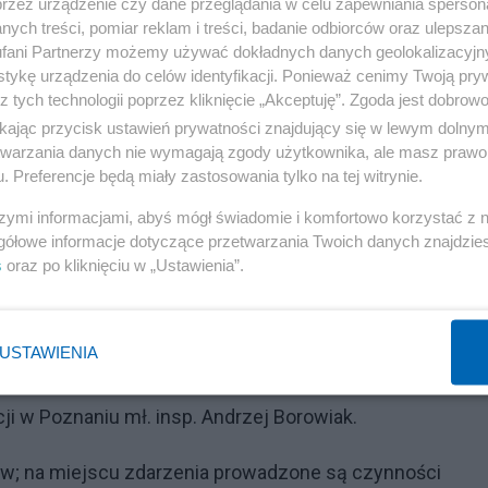
ył 41-latek, którego przewieziono do pleszewskiego szpita
przez urządzenie czy dane przeglądania w celu zapewniania sperson
ych treści, pomiar reklam i treści, badanie odbiorców oraz ulepszan
fani Partnerzy możemy używać dokładnych danych geolokalizacyjn
Reklama
tykę urządzenia do celów identyfikacji. Ponieważ cenimy Twoją pry
z tych technologii poprzez kliknięcie „Akceptuję”. Zgoda jest dobro
apastników uciekło z miejsca zdarzenia szarym samocho
ikając przycisk ustawień prywatności znajdujący się w lewym dolny
 mieć przy sobie siekiery, tasaki i kije bejsbolowe.
etwarzania danych nie wymagają zgody użytkownika, ale masz prawo 
terskie porachunki.
. Preferencje będą miały zastosowania tylko na tej witrynie.
szymi informacjami, abyś mógł świadomie i komfortowo korzystać z
k potwierdził, że osoba, która trafiła do szpitala, to 41
gółowe informacje dotyczące przetwarzania Twoich danych znajdzi
s
oraz po kliknięciu w „Ustawienia”.
USTAWIENIA
rm dla całej jednostki policji w Pleszewie, poinformo
 w Poznaniu mł. insp. Andrzej Borowiak.
tów; na miejscu zdarzenia prowadzone są czynności