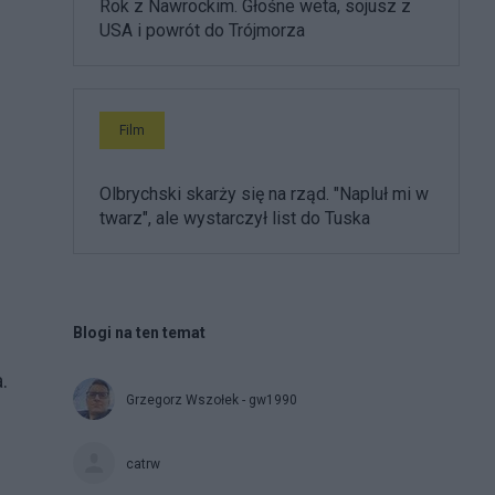
Rok z Nawrockim. Głośne weta, sojusz z
USA i powrót do Trójmorza
Film
Olbrychski skarży się na rząd. "Napluł mi w
twarz", ale wystarczył list do Tuska
Blogi na ten temat
i
.
Grzegorz Wszołek - gw1990
catrw