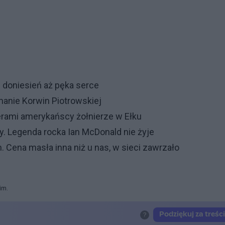
doniesień aż pęka serce
nanie Korwin Piotrowskiej
erami amerykańscy żołnierze w Ełku
. Legenda rocka Ian McDonald nie żyje
 Cena masła inna niż u nas, w sieci zawrzało
im.