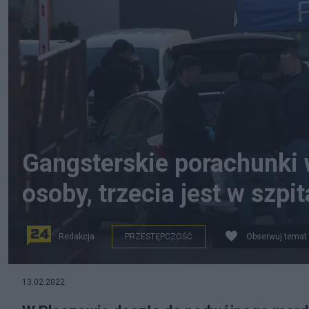
Gangsterskie porachunki 
osoby, trzecia jest w szpit
Redakcja
PRZESTĘPCZOŚĆ
Obserwuj temat
PAP/Tomasz Wojtasik
13.02.2022