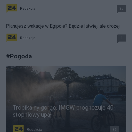
Redakcja
35
Planujesz wakacje w Egipcie? Będzie łatwiej, ale drożej
Redakcja
1
#
Pogoda
Tropikalny gorąc. IMGW prognozuje 40-
stopniowy upał
Redakcja
36