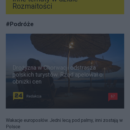
Rozmaitości
#
Podróże
Drożyzna w Chorwacji odstrasza
polskich turystów. Rząd apelował o
obniżki cen
Redakcja
67
Wakacje europosłów. Jedni lecą pod palmy, inni zostają w
Polsce