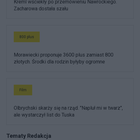
Kreml wściekły po przemówieniu Nawrockiego.
Zacharowa dostała szału
800 plus
Morawiecki proponuje 3600 plus zamiast 800
złotych. Środki dla rodzin byłyby ogromne
Film
Olbrychski skarży się na rząd. "Napluł mi w twarz",
ale wystarczył list do Tuska
Tematy Redakcja