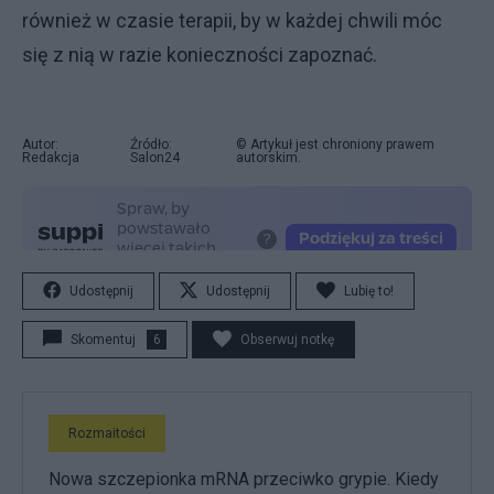
również w czasie terapii, by w każdej chwili móc
się z nią w razie konieczności zapoznać.
Autor:
Źródło:
© Artykuł jest chroniony prawem
Redakcja
Salon24
autorskim.
Udostępnij
Udostępnij
Lubię to!
Skomentuj
6
Obserwuj notkę
Rozmaitości
Nowa szczepionka mRNA przeciwko grypie. Kiedy