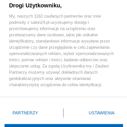
Drogi Użytkowniku,
Sport
My, naszych 1162 zaufanych partnerów oraz inne
podmioty z salon24.pl uzyskujemy dostęp i
Społeczeństwo
przechowujemy informacje na urządzeniu oraz
przetwarzamy dane osobowe, takie jak unikalne
Kultura
identyfikatory, standardowe informacje wysyłane przez
urządzenie czy dane przeglądania w celu zapewniania
spersonalizowanych reklam, wybór spersonalizowanych
treści, pomiar reklam i treści, badanie odbiorców oraz
ulepszanie usług. Za zgodą Użytkownika my i Zaufani
X
Facebook
Instagram
Youtube
Partnerzy możemy używać dokładnych danych
geolokalizacyjnych oraz aktywnie skanować
charakterystykę urządzenia do celów identyfikacji.
Web Content Media sp. z o. o. © 2022
Ponieważ cenimy Twoją prywatność, prosimy o zgodę na
korzystanie z tych technologii poprzez kliknięcie
„Akceptuję”. Zgoda jest dobrowolna i zawsze możesz ją
Pomoc
O nas
Praca
Reklama
Kontakt
zmienić/wycofać klikając przycisk ustawień prywatności
PARTNERZY
USTAWIENIA
znajdujący się w lewym dolnym rogu strony
. Niektóre
rodzaje przetwarzania danych nie wymagają zgody