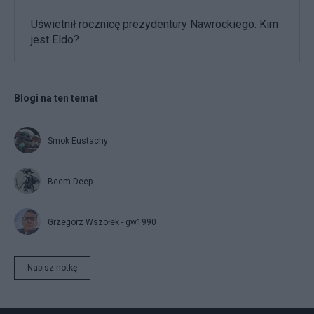
Uświetnił rocznicę prezydentury Nawrockiego. Kim
jest Eldo?
Blogi na ten temat
Smok Eustachy
Beem.Deep
Grzegorz Wszołek - gw1990
Napisz notkę