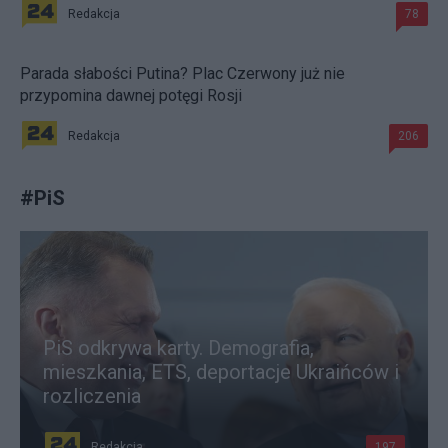
Redakcja
78
Parada słabości Putina? Plac Czerwony już nie
przypomina dawnej potęgi Rosji
Redakcja
206
#
PiS
PiS odkrywa karty. Demografia,
mieszkania, ETS, deportacje Ukraińców i
rozliczenia
Redakcja
197