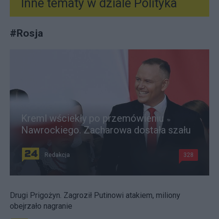
Inne tematy w dziale
Polityka
#
Rosja
Kreml wściekły po przemówieniu
Nawrockiego. Zacharowa dostała szału
Redakcja
328
Drugi Prigożyn. Zagroził Putinowi atakiem, miliony
obejrzało nagranie