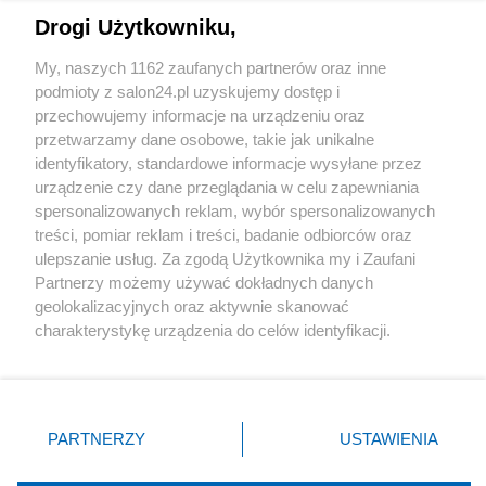
Drogi Użytkowniku,
Sport
My, naszych 1162 zaufanych partnerów oraz inne
podmioty z salon24.pl uzyskujemy dostęp i
Społeczeństwo
przechowujemy informacje na urządzeniu oraz
przetwarzamy dane osobowe, takie jak unikalne
Kultura
identyfikatory, standardowe informacje wysyłane przez
urządzenie czy dane przeglądania w celu zapewniania
spersonalizowanych reklam, wybór spersonalizowanych
treści, pomiar reklam i treści, badanie odbiorców oraz
ulepszanie usług. Za zgodą Użytkownika my i Zaufani
X
Facebook
Instagram
Youtube
Partnerzy możemy używać dokładnych danych
geolokalizacyjnych oraz aktywnie skanować
charakterystykę urządzenia do celów identyfikacji.
Web Content Media sp. z o. o. © 2022
Ponieważ cenimy Twoją prywatność, prosimy o zgodę na
korzystanie z tych technologii poprzez kliknięcie
„Akceptuję”. Zgoda jest dobrowolna i zawsze możesz ją
Pomoc
O nas
Praca
Reklama
Kontakt
zmienić/wycofać klikając przycisk ustawień prywatności
PARTNERZY
USTAWIENIA
znajdujący się w lewym dolnym rogu strony
. Niektóre
rodzaje przetwarzania danych nie wymagają zgody