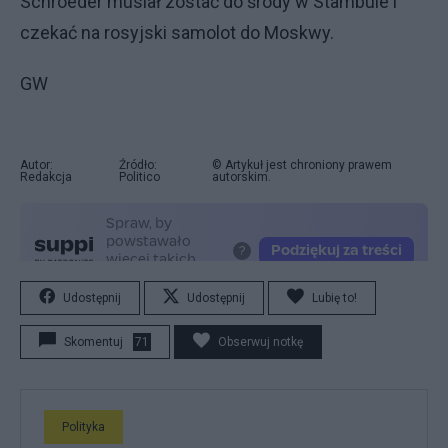
Schroeder musiał zostać do środy w Stambule i
czekać na rosyjski samolot do Moskwy.
GW
Autor:
Źródło:
© Artykuł jest chroniony prawem
Redakcja
Politico
autorskim.
Udostępnij
Udostępnij
Lubię to!
Skomentuj
71
Obserwuj notkę
Polityka