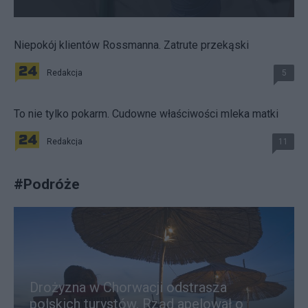
Niepokój klientów Rossmanna. Zatrute przekąski
Redakcja
5
To nie tylko pokarm. Cudowne właściwości mleka matki
Redakcja
11
#
Podróże
Drożyzna w Chorwacji odstrasza
polskich turystów. Rząd apelował o