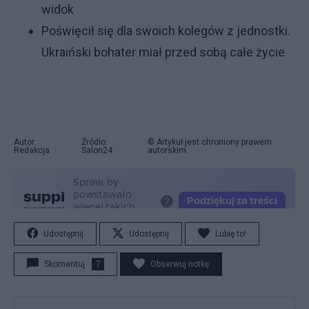
widok
Poświęcił się dla swoich kolegów z jednostki.
Ukraiński bohater miał przed sobą całe życie
Autor:
Źródło:
© Artykuł jest chroniony prawem
Redakcja
Salon24
autorskim.
Udostępnij
Udostępnij
Lubię to!
Skomentuj
7
Obserwuj notkę