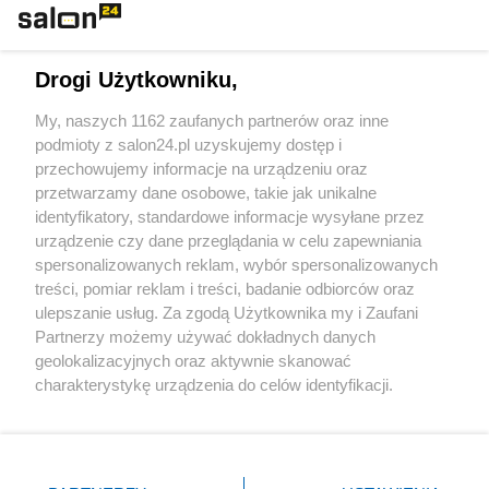
Technologie
Drogi Użytkowniku,
Sport
My, naszych 1162 zaufanych partnerów oraz inne
podmioty z salon24.pl uzyskujemy dostęp i
Społeczeństwo
przechowujemy informacje na urządzeniu oraz
przetwarzamy dane osobowe, takie jak unikalne
Kultura
identyfikatory, standardowe informacje wysyłane przez
urządzenie czy dane przeglądania w celu zapewniania
spersonalizowanych reklam, wybór spersonalizowanych
treści, pomiar reklam i treści, badanie odbiorców oraz
ulepszanie usług. Za zgodą Użytkownika my i Zaufani
X
Facebook
Instagram
Youtube
Partnerzy możemy używać dokładnych danych
geolokalizacyjnych oraz aktywnie skanować
charakterystykę urządzenia do celów identyfikacji.
Web Content Media sp. z o. o. © 2022
Ponieważ cenimy Twoją prywatność, prosimy o zgodę na
korzystanie z tych technologii poprzez kliknięcie
„Akceptuję”. Zgoda jest dobrowolna i zawsze możesz ją
Pomoc
O nas
Praca
Reklama
Kontakt
zmienić/wycofać klikając przycisk ustawień prywatności