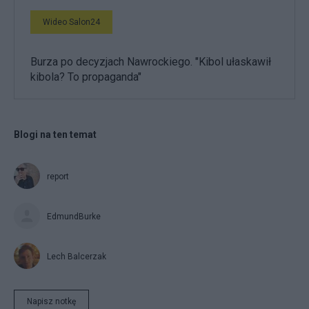
Wideo Salon24
Burza po decyzjach Nawrockiego. "Kibol ułaskawił
kibola? To propaganda"
Blogi na ten temat
report
EdmundBurke
Lech Balcerzak
Napisz notkę