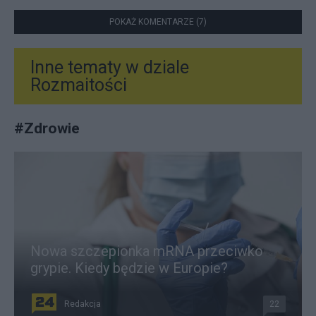
POKAŻ KOMENTARZE (7)
Inne tematy w dziale
Rozmaitości
#
Zdrowie
Nowa szczepionka mRNA przeciwko
grypie. Kiedy będzie w Europie?
Redakcja
22