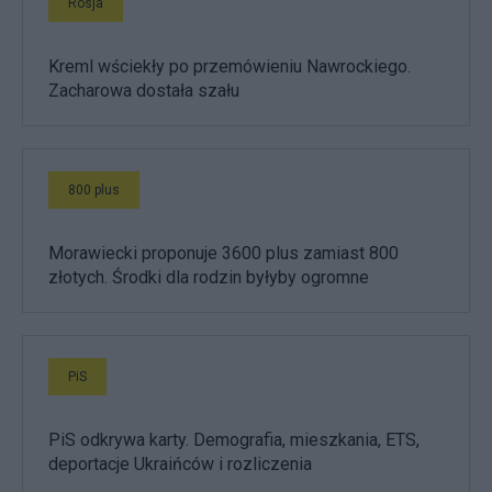
Rosja
Kreml wściekły po przemówieniu Nawrockiego.
Zacharowa dostała szału
800 plus
Morawiecki proponuje 3600 plus zamiast 800
złotych. Środki dla rodzin byłyby ogromne
PiS
PiS odkrywa karty. Demografia, mieszkania, ETS,
deportacje Ukraińców i rozliczenia