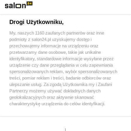
Technologie
Drogi Użytkowniku,
Sport
My, naszych 1160 zaufanych partnerów oraz inne
podmioty z salon24.pl uzyskujemy dostęp i
Społeczeństwo
przechowujemy informacje na urządzeniu oraz
przetwarzamy dane osobowe, takie jak unikalne
Kultura
identyfikatory, standardowe informacje wysyłane przez
urządzenie czy dane przeglądania w celu zapewniania
spersonalizowanych reklam, wybór spersonalizowanych
treści, pomiar reklam i treści, badanie odbiorców oraz
ulepszanie usług. Za zgodą Użytkownika my i Zaufani
X
Facebook
Instagram
Youtube
Partnerzy możemy używać dokładnych danych
geolokalizacyjnych oraz aktywnie skanować
charakterystykę urządzenia do celów identyfikacji.
Web Content Media sp. z o. o. © 2022
Ponieważ cenimy Twoją prywatność, prosimy o zgodę na
korzystanie z tych technologii poprzez kliknięcie
„Akceptuję”. Zgoda jest dobrowolna i zawsze możesz ją
Pomoc
O nas
Praca
Reklama
Kontakt
zmienić/wycofać klikając przycisk ustawień prywatności