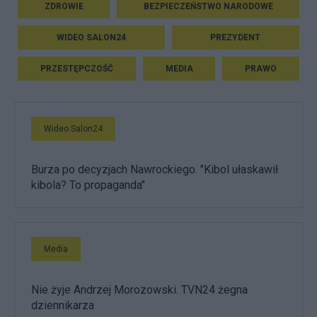
ZDROWIE
BEZPIECZEŃSTWO NARODOWE
WIDEO SALON24
PREZYDENT
PRZESTĘPCZOŚĆ
MEDIA
PRAWO
Wideo Salon24
Burza po decyzjach Nawrockiego. "Kibol ułaskawił
kibola? To propaganda"
Media
Nie żyje Andrzej Morozowski. TVN24 żegna
dziennikarza