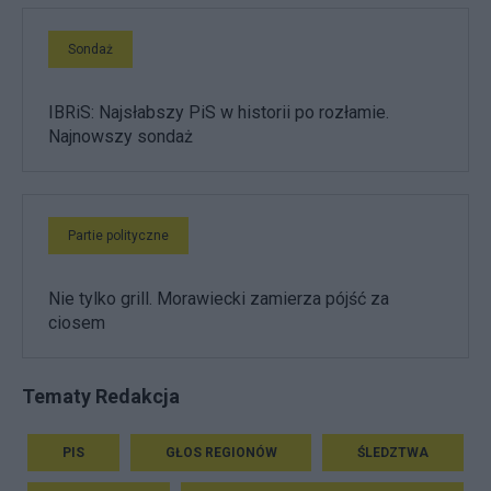
Sondaż
IBRiS: Najsłabszy PiS w historii po rozłamie.
Najnowszy sondaż
Partie polityczne
Nie tylko grill. Morawiecki zamierza pójść za
ciosem
Tematy Redakcja
PIS
GŁOS REGIONÓW
ŚLEDZTWA