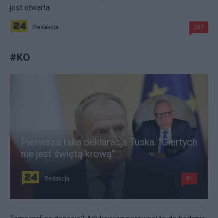
jest otwarta
Redakcja
207
#
KO
Pierwsza taka deklaracja Tuska. "Giertych
nie jest świętą krową"
Redakcja
91