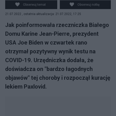
Rozpoczął kurację lekiem Paxlovid. (fot. PAP)
Obserwuj temat
Obserwuj notkę
21.07.2022 , ostatnia aktualizacja: 21.07.2022, 17:25
Jak poinformowała rzeczniczka Białego
Domu Karine Jean-Pierre, prezydent
USA Joe Biden w czwartek rano
otrzymał pozytywny wynik testu na
COVID-19. Urzędniczka dodała, że
doświadcza on "bardzo łagodnych
objawów" tej choroby i rozpoczął kurację
lekiem Paxlovid.