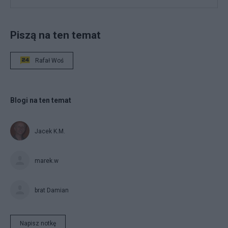
Piszą na ten temat
Rafał Woś
Blogi na ten temat
Jacek K.M.
marek.w
brat Damian
Napisz notkę