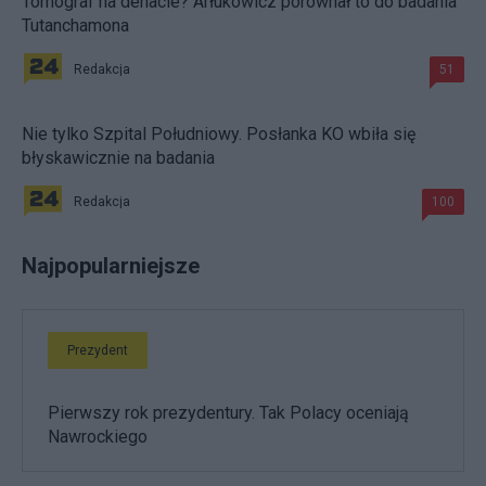
Tomograf na denacie? Arłukowicz porównał to do badania
Tutanchamona
Redakcja
51
Nie tylko Szpital Południowy. Posłanka KO wbiła się
błyskawicznie na badania
Redakcja
100
Najpopularniejsze
Prezydent
Pierwszy rok prezydentury. Tak Polacy oceniają
Nawrockiego