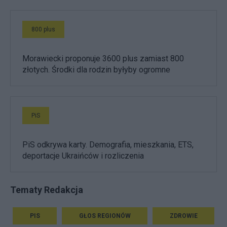
800 plus
Morawiecki proponuje 3600 plus zamiast 800
złotych. Środki dla rodzin byłyby ogromne
PiS
PiS odkrywa karty. Demografia, mieszkania, ETS,
deportacje Ukraińców i rozliczenia
Tematy Redakcja
PIS
GŁOS REGIONÓW
ZDROWIE