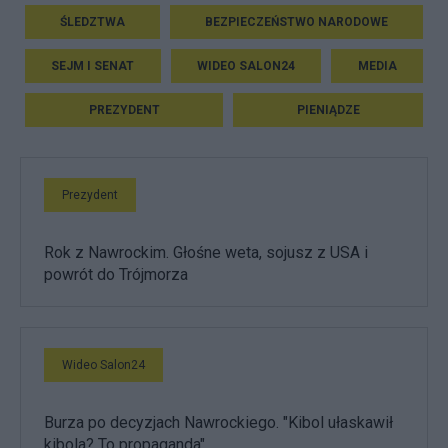
ŚLEDZTWA
BEZPIECZEŃSTWO NARODOWE
SEJM I SENAT
WIDEO SALON24
MEDIA
PREZYDENT
PIENIĄDZE
Prezydent
Rok z Nawrockim. Głośne weta, sojusz z USA i
powrót do Trójmorza
Wideo Salon24
Burza po decyzjach Nawrockiego. "Kibol ułaskawił
kibola? To propaganda"