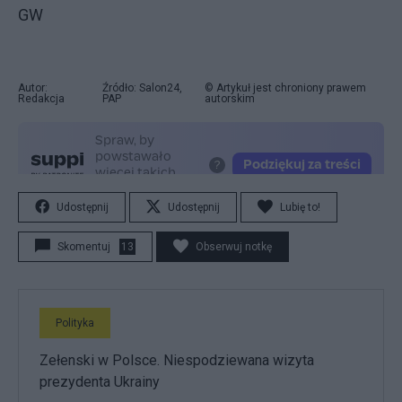
GW
Autor:
Źródło: Salon24,
© Artykuł jest chroniony prawem
Redakcja
PAP
autorskim
Udostępnij
Udostępnij
Lubię to!
Skomentuj
13
Obserwuj notkę
Polityka
Zełenski w Polsce. Niespodziewana wizyta
prezydenta Ukrainy