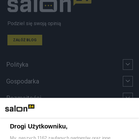
Podziel się swoją opinią
ZAŁÓŻ BLOG
Polityka
Gospodarka
Rozmaitości
Technologie
Drogi Użytkowniku,
Sport
My, naszych 1162 zaufanych partnerów oraz inne