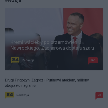
#
Rosja
Kreml wściekły po przemówieniu
Nawrockiego. Zacharowa dostała szału
Redakcja
366
Drugi Prigożyn. Zagroził Putinowi atakiem, miliony
obejrzało nagranie
Redakcja
78