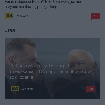
Parada słabości Putina? Plac Czerwony już nie
przypomina dawnej potęgi Rosji
Redakcja
206
#
PiS
PiS odkrywa karty. Demografia,
mieszkania, ETS, deportacje Ukraińców i
rozliczenia
Redakcja
198