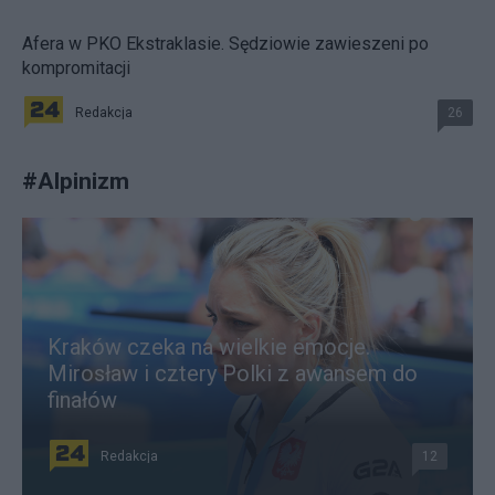
Afera w PKO Ekstraklasie. Sędziowie zawieszeni po
kompromitacji
Redakcja
26
#
Alpinizm
Kraków czeka na wielkie emocje.
Mirosław i cztery Polki z awansem do
finałów
Redakcja
12