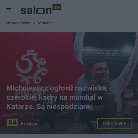
Strona główna
Redakcja
Michniewicz ogłosił nazwiska
szerokiej kadry na mundial w
Katarze. Są niespodzianki
Redakcja
PIŁKA NOŻNA
Selekcjoner Czesław Michniewicz podjął pierwszą