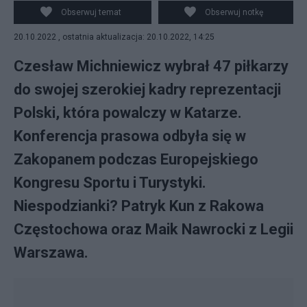
decyzję kadrową przed mundialem w Katarze. Fot.
Obserwuj temat
Obserwuj notkę
Salon24
20.10.2022 , ostatnia aktualizacja: 20.10.2022, 14:25
Czesław Michniewicz wybrał 47 piłkarzy
do swojej szerokiej kadry reprezentacji
Polski, która powalczy w Katarze.
Konferencja prasowa odbyła się w
Zakopanem podczas Europejskiego
Kongresu Sportu i Turystyki.
Niespodzianki? Patryk Kun z Rakowa
Częstochowa oraz Maik Nawrocki z Legii
Warszawa.