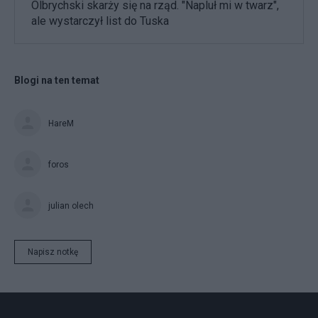
Olbrychski skarży się na rząd. "Napluł mi w twarz",
ale wystarczył list do Tuska
Blogi na ten temat
HareM
foros
julian olech
Napisz notkę