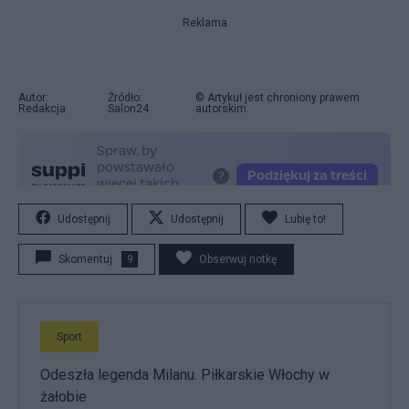
Reklama
Autor:
Źródło:
© Artykuł jest chroniony prawem
Redakcja
Salon24
autorskim.
Udostępnij
Udostępnij
Lubię to!
Skomentuj
9
Obserwuj notkę
Sport
Odeszła legenda Milanu. Piłkarskie Włochy w
żałobie