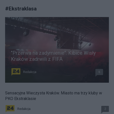
#
Ekstraklasa
"Przerwa na zadymienie". Kibice Wisły
Kraków zadrwili z FIFA
Redakcja
6
Sensacyjna Wieczysta Kraków. Miasto ma trzy kluby w
PKO Ekstraklasie
Redakcja
2