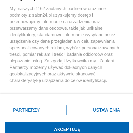
Sport
My, naszych 1162 zaufanych partnerów oraz inne
podmioty z salon24.pl uzyskujemy dostęp i
Społeczeństwo
przechowujemy informacje na urządzeniu oraz
przetwarzamy dane osobowe, takie jak unikalne
Kultura
identyfikatory, standardowe informacje wysyłane przez
urządzenie czy dane przeglądania w celu zapewniania
spersonalizowanych reklam, wybór spersonalizowanych
treści, pomiar reklam i treści, badanie odbiorców oraz
ulepszanie usług. Za zgodą Użytkownika my i Zaufani
X
Facebook
Instagram
Youtube
Partnerzy możemy używać dokładnych danych
geolokalizacyjnych oraz aktywnie skanować
charakterystykę urządzenia do celów identyfikacji.
Web Content Media sp. z o. o. © 2022
Ponieważ cenimy Twoją prywatność, prosimy o zgodę na
korzystanie z tych technologii poprzez kliknięcie
„Akceptuję”. Zgoda jest dobrowolna i zawsze możesz ją
Pomoc
O nas
Praca
Reklama
Kontakt
zmienić/wycofać klikając przycisk ustawień prywatności
PARTNERZY
USTAWIENIA
znajdujący się w lewym dolnym rogu strony
. Niektóre
rodzaje przetwarzania danych nie wymagają zgody
użytkownika, ale masz prawo sprzeciwić się takiemu
AKCEPTUJĘ