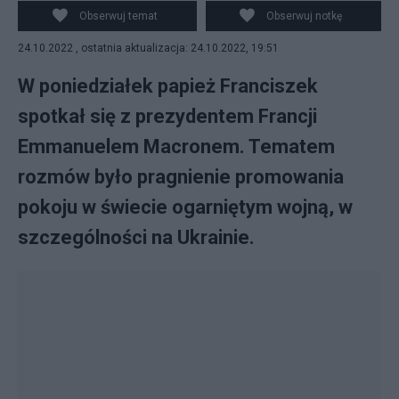
Francji Emmanuelem Macronem. (fot. PAP/EPA)
Obserwuj temat
Obserwuj notkę
24.10.2022 , ostatnia aktualizacja: 24.10.2022, 19:51
W poniedziałek papież Franciszek
spotkał się z prezydentem Francji
Emmanuelem Macronem. Tematem
rozmów było pragnienie promowania
pokoju w świecie ogarniętym wojną, w
szczególności na Ukrainie.