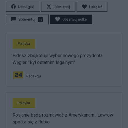
Udostępnij
Udostępnij
Lubię to!
Skomentuj
48
Obserwuj notkę
Polityka
Fidesz zbojkotuje wybór nowego prezydenta
Węgier. "Był ostatnim legalnym"
Redakcja
Polityka
Rosjanie będą rozmawiać z Amerykanami. Ławrow
spotka się z Rubio