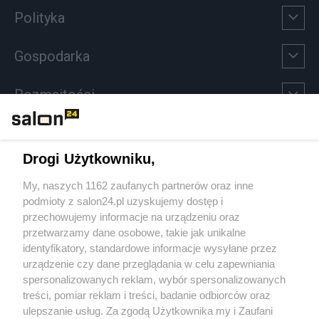
Polityka
Gospodarka
Rozmaitości
Technologie
Drogi Użytkowniku,
Sport
My, naszych 1162 zaufanych partnerów oraz inne
podmioty z salon24.pl uzyskujemy dostęp i
Społeczeństwo
przechowujemy informacje na urządzeniu oraz
przetwarzamy dane osobowe, takie jak unikalne
Kultura
identyfikatory, standardowe informacje wysyłane przez
urządzenie czy dane przeglądania w celu zapewniania
spersonalizowanych reklam, wybór spersonalizowanych
treści, pomiar reklam i treści, badanie odbiorców oraz
ulepszanie usług. Za zgodą Użytkownika my i Zaufani
X
Facebook
Instagram
Youtube