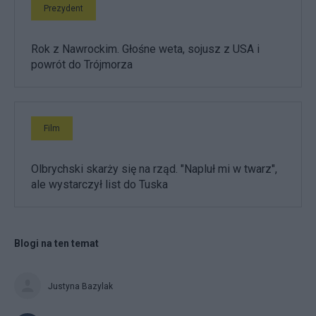
Prezydent
Rok z Nawrockim. Głośne weta, sojusz z USA i
powrót do Trójmorza
Film
Olbrychski skarży się na rząd. "Napluł mi w twarz",
ale wystarczył list do Tuska
Blogi na ten temat
Justyna Bazylak