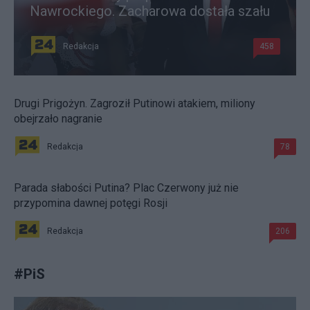
Nawrockiego. Zacharowa dostała szału
Redakcja
458
Drugi Prigożyn. Zagroził Putinowi atakiem, miliony
obejrzało nagranie
Redakcja
78
Parada słabości Putina? Plac Czerwony już nie
przypomina dawnej potęgi Rosji
Redakcja
206
#
PiS