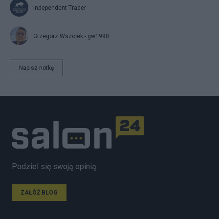
Independent Trader
Grzegorz Wszołek - gw1990
Napisz notkę
Podziel się swoją opinią
ZAŁÓŻ BLOG