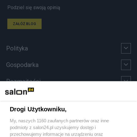
Podziel się swoją opinią
ZAŁÓŻ BLOG
Polityka
Gospodarka
Rozmaitości
Technologie
Drogi Użytkowniku,
Sport
My, naszych 1160 zaufanych partnerów oraz inne
podmioty z salon24.pl uzyskujemy dostęp i
Społeczeństwo
przechowujemy informacje na urządzeniu oraz