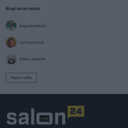
Blogi na ten temat
Bogusław Mazur
Lech Balcerzak
Robert Jeżewski
Napisz notkę