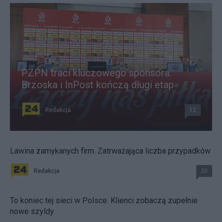
PZPN traci kluczowego sponsora.
Brzoska i InPost kończą długi etap
Redakcja
12
Lawina zamykanych firm. Zatrważająca liczba przypadków
Redakcja
30
To koniec tej sieci w Polsce. Klienci zobaczą zupełnie
nowe szyldy