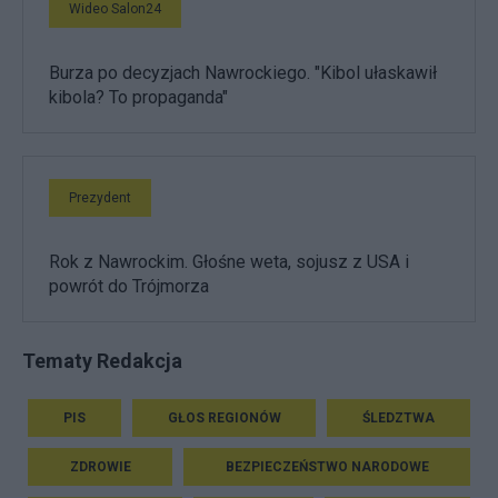
Wideo Salon24
Burza po decyzjach Nawrockiego. "Kibol ułaskawił
kibola? To propaganda"
Prezydent
Rok z Nawrockim. Głośne weta, sojusz z USA i
powrót do Trójmorza
Tematy Redakcja
PIS
GŁOS REGIONÓW
ŚLEDZTWA
ZDROWIE
BEZPIECZEŃSTWO NARODOWE