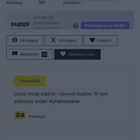
Redakcja
PAP
autorskim.
Udostępnij
Udostępnij
Lubię to!
Skomentuj
16
Obserwuj notkę
Gospodarka
Coraz mniej etatów i nowych budów. W tym
sektorze widać wyhamowanie
Redakcja