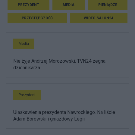
PREZYDENT
MEDIA
PIENIĄDZE
PRZESTĘPCZOŚĆ
WIDEO SALON24
Media
Nie żyje Andrzej Morozowski. TVN24 żegna
dziennikarza
Prezydent
Ułaskawienia prezydenta Nawrockiego. Na liście
Adam Borowski i gniazdowy Legii