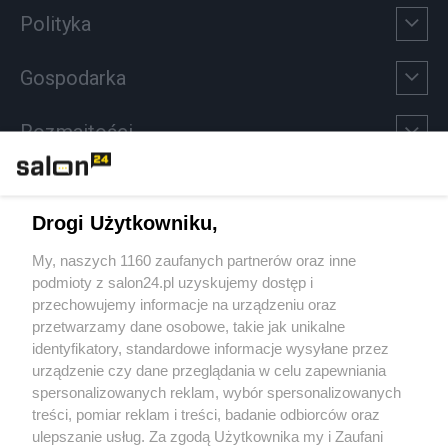
Polityka
Gospodarka
Rozmaitości
Technologie
Drogi Użytkowniku,
Sport
My, naszych 1160 zaufanych partnerów oraz inne
podmioty z salon24.pl uzyskujemy dostęp i
Społeczeństwo
przechowujemy informacje na urządzeniu oraz
przetwarzamy dane osobowe, takie jak unikalne
Kultura
identyfikatory, standardowe informacje wysyłane przez
urządzenie czy dane przeglądania w celu zapewniania
spersonalizowanych reklam, wybór spersonalizowanych
treści, pomiar reklam i treści, badanie odbiorców oraz
ulepszanie usług. Za zgodą Użytkownika my i Zaufani
X
Facebook
Instagram
Youtube