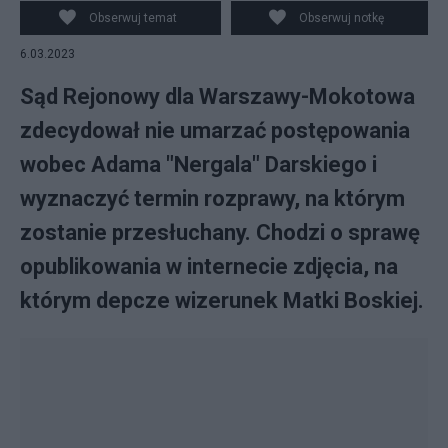
Lawen, Fotandi, CC BY-SA 4.0
Obserwuj temat
Obserwuj notkę
6.03.2023
Sąd Rejonowy dla Warszawy-Mokotowa
zdecydował nie umarzać postępowania
wobec Adama "Nergala" Darskiego i
wyznaczyć termin rozprawy, na którym
zostanie przesłuchany. Chodzi o sprawę
opublikowania w internecie zdjęcia, na
którym depcze wizerunek Matki Boskiej.