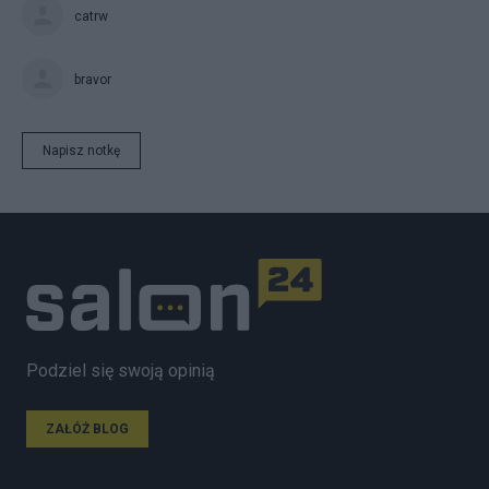
catrw
bravor
Napisz notkę
Podziel się swoją opinią
ZAŁÓŻ BLOG