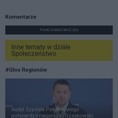
Komentarze
POKAŻ KOMENTARZE (95)
Inne tematy w dziale
Społeczeństwo
#
Głos Regionów
Audyt Szpitala Południowego
potwierdził najgorsze. Trzaskowski