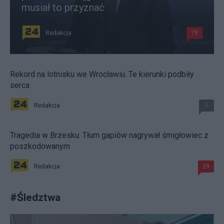
musiał to przyznać
Redakcja
79
Rekord na lotnisku we Wrocławiu. Te kierunki podbiły
serca
Redakcja
1
Tragedia w Brzesku. Tłum gapiów nagrywał śmigłowiec z
poszkodowanym
Redakcja
29
#
Śledztwa