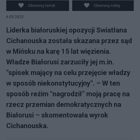
Mińsku na karę 15 lat więzienia. Źródło:
Obserwuj temat
Obserwuj notkę
Twitter/@Tsihanouskaya
6.03.2023
Liderka białoruskiej opozycji Swiatłana
Cichanouska została skazana przez sąd
w Mińsku na karę 15 lat więzienia.
Władze Białorusi zarzuciły jej m.in.
"spisek mający na celu przejęcie władzy
w sposób niekonstytucyjny". – W ten
sposób reżim "nagrodził” moją pracę na
rzecz przemian demokratycznych na
Białorusi – skomentowała wyrok
Cichanouska.