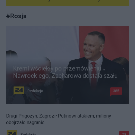
#
Rosja
Kreml wściekły po przemówieniu
Nawrockiego. Zacharowa dostała szału
Redakcja
385
Drugi Prigożyn. Zagroził Putinowi atakiem, miliony
obejrzało nagranie
Redakcja
78