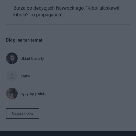
Burza po decyzjach Nawrockiego. "Kibol ułaskawił
kibola? To propaganda"
Blogi na ten temat
Układ Otwarty
catrw
syzyfoptymista
Napisz notkę