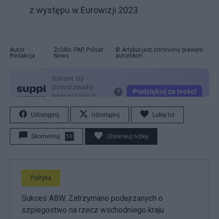
z występu w Eurowizji 2023
Autor:
Źródło: PAP, Polsat
© Artykuł jest chroniony prawem
Redakcja
News
autorskim.
Udostępnij
Udostępnij
Lubię to!
Skomentuj
58
Obserwuj notkę
Polityka
Sukces ABW. Zatrzymano podejrzanych o
szpiegostwo na rzecz wschodniego kraju