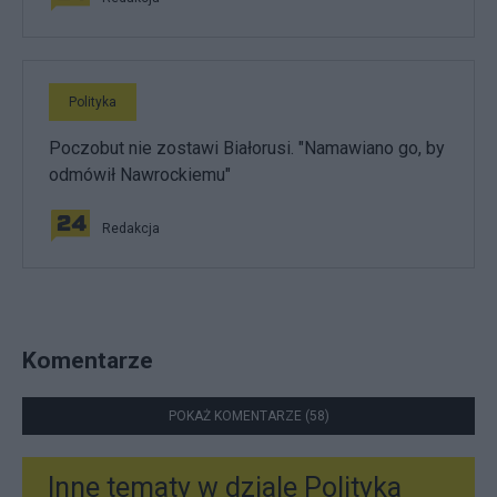
Polityka
Poczobut nie zostawi Białorusi. "Namawiano go, by
odmówił Nawrockiemu"
Redakcja
Komentarze
POKAŻ KOMENTARZE (58)
Inne tematy w dziale
Polityka