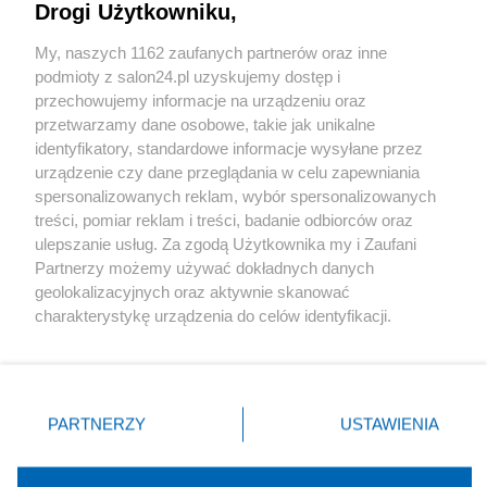
Drogi Użytkowniku,
Sport
My, naszych 1162 zaufanych partnerów oraz inne
podmioty z salon24.pl uzyskujemy dostęp i
Społeczeństwo
przechowujemy informacje na urządzeniu oraz
przetwarzamy dane osobowe, takie jak unikalne
Kultura
identyfikatory, standardowe informacje wysyłane przez
urządzenie czy dane przeglądania w celu zapewniania
spersonalizowanych reklam, wybór spersonalizowanych
treści, pomiar reklam i treści, badanie odbiorców oraz
ulepszanie usług. Za zgodą Użytkownika my i Zaufani
X
Facebook
Instagram
Youtube
Partnerzy możemy używać dokładnych danych
geolokalizacyjnych oraz aktywnie skanować
charakterystykę urządzenia do celów identyfikacji.
Web Content Media sp. z o. o. © 2022
Ponieważ cenimy Twoją prywatność, prosimy o zgodę na
korzystanie z tych technologii poprzez kliknięcie
„Akceptuję”. Zgoda jest dobrowolna i zawsze możesz ją
Pomoc
O nas
Praca
Reklama
Kontakt
zmienić/wycofać klikając przycisk ustawień prywatności
PARTNERZY
USTAWIENIA
znajdujący się w lewym dolnym rogu strony
. Niektóre
rodzaje przetwarzania danych nie wymagają zgody
użytkownika, ale masz prawo sprzeciwić się takiemu