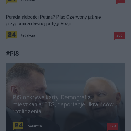
Parada słabości Putina? Plac Czerwony już nie
przypomina dawnej potęgi Rosji
Redakcja
206
#
PiS
PiS odkrywa karty. Demografia,
mieszkania, ETS, deportacje Ukraińców i
rozliczenia
Redakcja
198