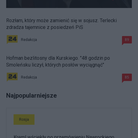
Rozłam, który może zamienić się w sojusz. Terlecki
zdradza tajemnice z posiedzeń PiS
Redakcja
89
Hofman bezlitosny dla Kurskiego. "48 godzin po
Smoleńsku liczył, których posłów wyciągnąć"
Redakcja
85
Najpopularniejsze
Rosja
Kreml wściekły po przemówieniu Nawrockiego.