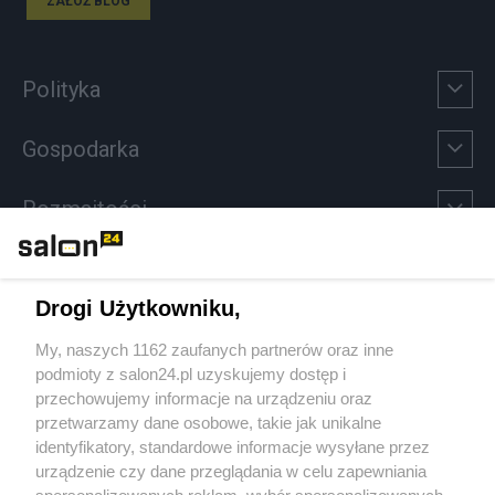
ZAŁÓŻ BLOG
Polityka
Gospodarka
Rozmaitości
Technologie
Drogi Użytkowniku,
Sport
My, naszych 1162 zaufanych partnerów oraz inne
podmioty z salon24.pl uzyskujemy dostęp i
Społeczeństwo
przechowujemy informacje na urządzeniu oraz
przetwarzamy dane osobowe, takie jak unikalne
Kultura
identyfikatory, standardowe informacje wysyłane przez
urządzenie czy dane przeglądania w celu zapewniania