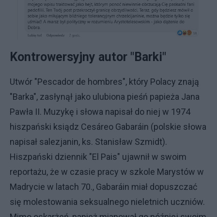
Kontrowersyjny autor "Barki"
Utwór "Pescador de hombres", który Polacy znają
"Barka", zasłynął jako ulubiona pieśń papieża Jana
Pawła II. Muzykę i słowa napisał do niej w 1974
hiszpański ksiądz Cesáreo Gabaráin (polskie słowa
napisał salezjanin, ks. Stanisław Szmidt).
Hiszpański dziennik "El Pais" ujawnił w swoim
reportażu, że w czasie pracy w szkole Marystów w
Madrycie w latach 70., Gabaráin miał dopuszczać
się molestowania seksualnego nieletnich uczniów.
Mimo oskarżeń, papież mianował go później swoim