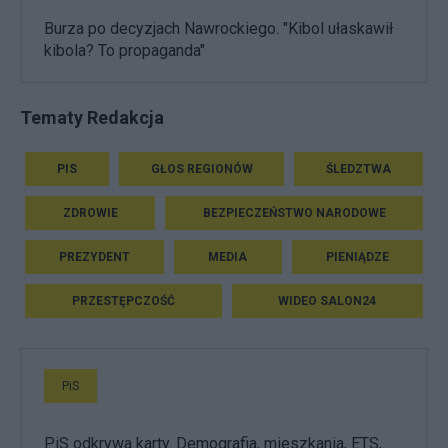
Burza po decyzjach Nawrockiego. "Kibol ułaskawił
kibola? To propaganda"
Tematy Redakcja
PIS
GŁOS REGIONÓW
ŚLEDZTWA
ZDROWIE
BEZPIECZEŃSTWO NARODOWE
PREZYDENT
MEDIA
PIENIĄDZE
PRZESTĘPCZOŚĆ
WIDEO SALON24
PiS
PiS odkrywa karty. Demografia, mieszkania, ETS,