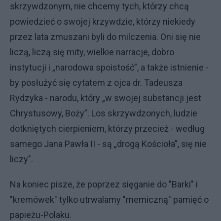
skrzywdzonym, nie chcemy tych, którzy chcą
powiedzieć o swojej krzywdzie, którzy niekiedy
przez lata zmuszani byli do milczenia. Oni się nie
liczą, liczą się mity, wielkie narracje, dobro
instytucji i „narodowa spoistość”, a także istnienie -
by posłużyć się cytatem z ojca dr. Tadeusza
Rydzyka - narodu, który „w swojej substancji jest
Chrystusowy, Boży”. Los skrzywdzonych, ludzie
dotkniętych cierpieniem, którzy przecież - według
samego Jana Pawła II - są „drogą Kościoła”, się nie
liczy".
Na koniec pisze, że poprzez sięganie do "Barki" i
"kremówek" tylko utrwalamy "memiczną" pamięć o
papieżu-Polaku.