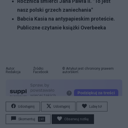
Rocznica śmierci Jana Pawła II. "To jest
nasz polski grzech zaniechania"
Babcia Kasia na antypapieskim proteście.
Publiczne czytanie książki Overbeeka
Autor:
Źródło:
© Artykuł jest chroniony prawem
Redakcja
Facebook
autorskim.
Udostępnij
Udostępnij
Lubię to!
Skomentuj
241
Obserwuj notkę