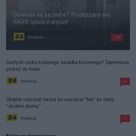
Dowody są za słabe? Podejrzany ws.
RARS opuścił areszt
Redakcja
106
Giertych szuka kolejnego świadka koronnego? Tajemnicza
podróż do Krala
Redakcja
52
Obajtek usłyszał zarzut za usunięcie "Nie" ze stacji.
"Jestem dumny"
Redakcja
77