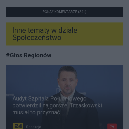
POKAŻ KOMENTARZE (241)
Inne tematy w dziale
Społeczeństwo
#
Głos Regionów
Audyt Szpitala Południowego
potwierdził najgorsze. Trzaskowski
musiał to przyznać
Redakcja
79