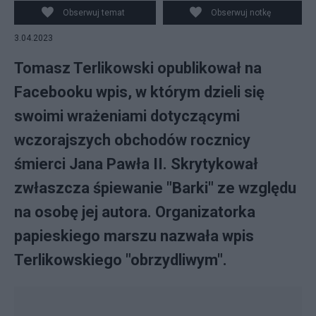
Pawła II, fot. PAP/Albert Zawada
Obserwuj temat
Obserwuj notkę
3.04.2023
Tomasz Terlikowski opublikował na
Facebooku wpis, w którym dzieli się
swoimi wrażeniami dotyczącymi
wczorajszych obchodów rocznicy
śmierci Jana Pawła II. Skrytykował
zwłaszcza śpiewanie "Barki" ze względu
na osobę jej autora. Organizatorka
papieskiego marszu nazwała wpis
Terlikowskiego "obrzydliwym".