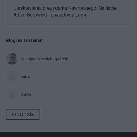
Ułaskawienia prezydenta Nawrockiego. Na liście
Adam Borowski i gniazdowy Legii
Blogi na ten temat
Grzegorz Wszołek - gw1990
catrw
bravor
Napisz notkę