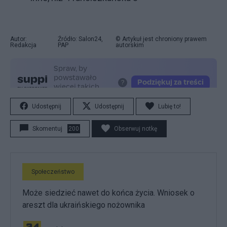
Autor:
Źródło: Salon24,
© Artykuł jest chroniony prawem
Redakcja
PAP
autorskim
Udostępnij
Udostępnij
Lubię to!
Skomentuj
200
Obserwuj notkę
Społeczeństwo
Może siedzieć nawet do końca życia. Wniosek o
areszt dla ukraińskiego nożownika