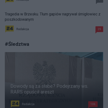
Tragedia w Brzesku. Tłum gapiów nagrywał śmigłowiec z
poszkodowanym
Redakcja
29
#
Śledztwa
Dowody są za słabe? Podejrzany ws.
RARS opuścił areszt
Redakcja
106