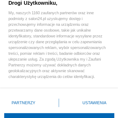
Drogi Użytkowniku,
Sport
My, naszych 1160 zaufanych partnerów oraz inne
podmioty z salon24.pl uzyskujemy dostęp i
Społeczeństwo
przechowujemy informacje na urządzeniu oraz
przetwarzamy dane osobowe, takie jak unikalne
Kultura
identyfikatory, standardowe informacje wysyłane przez
urządzenie czy dane przeglądania w celu zapewniania
spersonalizowanych reklam, wybór spersonalizowanych
treści, pomiar reklam i treści, badanie odbiorców oraz
ulepszanie usług. Za zgodą Użytkownika my i Zaufani
X
Facebook
Instagram
Youtube
Partnerzy możemy używać dokładnych danych
geolokalizacyjnych oraz aktywnie skanować
charakterystykę urządzenia do celów identyfikacji.
Web Content Media sp. z o. o. © 2022
Ponieważ cenimy Twoją prywatność, prosimy o zgodę na
korzystanie z tych technologii poprzez kliknięcie
„Akceptuję”. Zgoda jest dobrowolna i zawsze możesz ją
Pomoc
O nas
Praca
Reklama
Kontakt
zmienić/wycofać klikając przycisk ustawień prywatności
PARTNERZY
USTAWIENIA
znajdujący się w lewym dolnym rogu strony
. Niektóre
rodzaje przetwarzania danych nie wymagają zgody
użytkownika, ale masz prawo sprzeciwić się takiemu