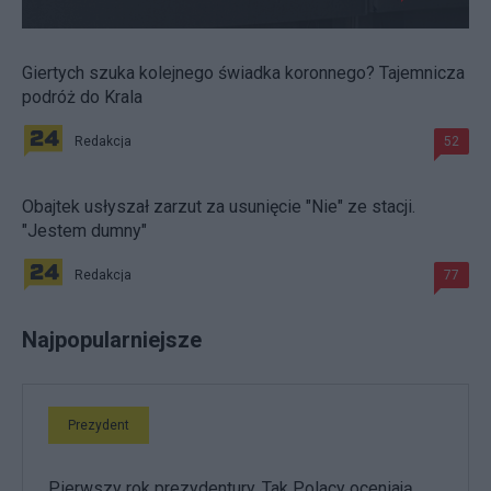
Giertych szuka kolejnego świadka koronnego? Tajemnicza
podróż do Krala
Redakcja
52
Obajtek usłyszał zarzut za usunięcie "Nie" ze stacji.
"Jestem dumny"
Redakcja
77
Najpopularniejsze
Prezydent
Pierwszy rok prezydentury. Tak Polacy oceniają