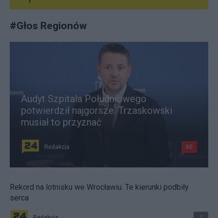
#
Głos Regionów
Audyt Szpitala Południowego
potwierdził najgorsze. Trzaskowski
musiał to przyznać
Redakcja
60
Rekord na lotnisku we Wrocławiu. Te kierunki podbiły
serca
Redakcja
1