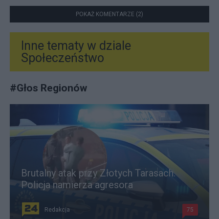
POKAŻ KOMENTARZE (2)
Inne tematy w dziale
Społeczeństwo
#
Głos Regionów
Brutalny atak przy Złotych Tarasach.
Policja namierza agresora
Redakcja
75