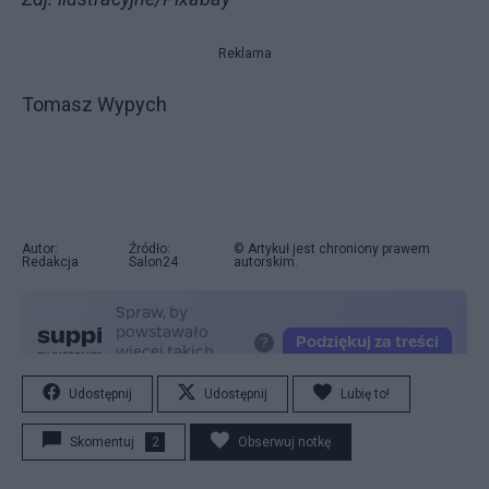
Reklama
Tomasz Wypych
Autor:
Źródło:
© Artykuł jest chroniony prawem
Redakcja
Salon24
autorskim.
Udostępnij
Udostępnij
Lubię to!
Skomentuj
2
Obserwuj notkę