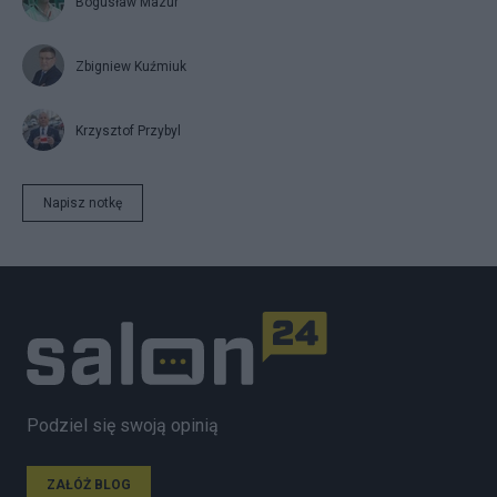
Bogusław Mazur
Zbigniew Kuźmiuk
Krzysztof Przybyl
Napisz notkę
Podziel się swoją opinią
ZAŁÓŻ BLOG