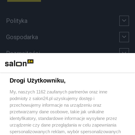
Polityka
Gospodarka
Rozmaitości
Technologie
Drogi Użytkowniku,
Sport
My, naszych 1162 zaufanych partnerów oraz inne
podmioty z salon24.pl uzyskujemy dostęp i
Społeczeństwo
przechowujemy informacje na urządzeniu oraz
przetwarzamy dane osobowe, takie jak unikalne
Kultura
identyfikatory, standardowe informacje wysyłane przez
urządzenie czy dane przeglądania w celu zapewniania
spersonalizowanych reklam, wybór spersonalizowanych