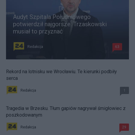
Audyt Szpitala Południowego
potwierdził najgorsze. Trzaskowski
musiał to przyznać
Redakcja
63
Rekord na lotnisku we Wrocławiu. Te kierunki podbiły
serca
Redakcja
1
Tragedia w Brzesku. Tłum gapiów nagrywał śmigłowiec z
poszkodowanym
Redakcja
29