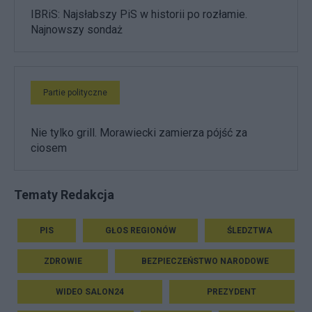
IBRiS: Najsłabszy PiS w historii po rozłamie.
Najnowszy sondaż
Partie polityczne
Nie tylko grill. Morawiecki zamierza pójść za
ciosem
Tematy Redakcja
PIS
GŁOS REGIONÓW
ŚLEDZTWA
ZDROWIE
BEZPIECZEŃSTWO NARODOWE
WIDEO SALON24
PREZYDENT