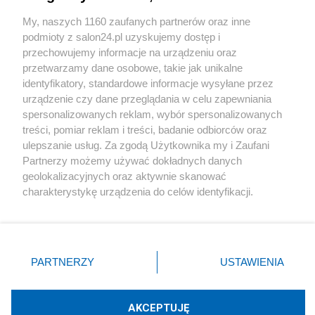
Sport
My, naszych 1160 zaufanych partnerów oraz inne
podmioty z salon24.pl uzyskujemy dostęp i
Społeczeństwo
przechowujemy informacje na urządzeniu oraz
przetwarzamy dane osobowe, takie jak unikalne
Kultura
identyfikatory, standardowe informacje wysyłane przez
urządzenie czy dane przeglądania w celu zapewniania
spersonalizowanych reklam, wybór spersonalizowanych
treści, pomiar reklam i treści, badanie odbiorców oraz
ulepszanie usług. Za zgodą Użytkownika my i Zaufani
X
Facebook
Instagram
Youtube
Partnerzy możemy używać dokładnych danych
geolokalizacyjnych oraz aktywnie skanować
charakterystykę urządzenia do celów identyfikacji.
Web Content Media sp. z o. o. © 2022
Ponieważ cenimy Twoją prywatność, prosimy o zgodę na
korzystanie z tych technologii poprzez kliknięcie
„Akceptuję”. Zgoda jest dobrowolna i zawsze możesz ją
Pomoc
O nas
Praca
Reklama
Kontakt
zmienić/wycofać klikając przycisk ustawień prywatności
PARTNERZY
USTAWIENIA
znajdujący się w lewym dolnym rogu strony
. Niektóre
rodzaje przetwarzania danych nie wymagają zgody
użytkownika, ale masz prawo sprzeciwić się takiemu
AKCEPTUJĘ