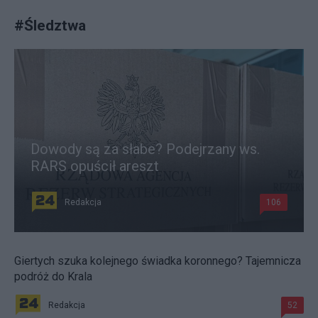
#
Śledztwa
Dowody są za słabe? Podejrzany ws.
RARS opuścił areszt
Redakcja
106
Giertych szuka kolejnego świadka koronnego? Tajemnicza
podróż do Krala
Redakcja
52