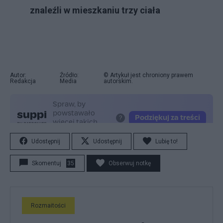
znaleźli w mieszkaniu trzy ciała
Autor:
Źródło:
© Artykuł jest chroniony prawem
Redakcja
Media
autorskim.
Udostępnij
Udostępnij
Lubię to!
Skomentuj
35
Obserwuj notkę
Rozmaitości