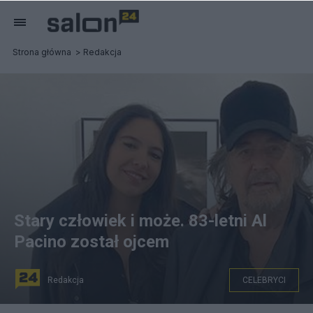
Strona główna
Redakcja
Stary człowiek i może. 83-letni Al
Pacino został ojcem
Redakcja
CELEBRYCI
(Noor Alfallah i Al Pacino. Fot. Instagram/Noor Alfallah)