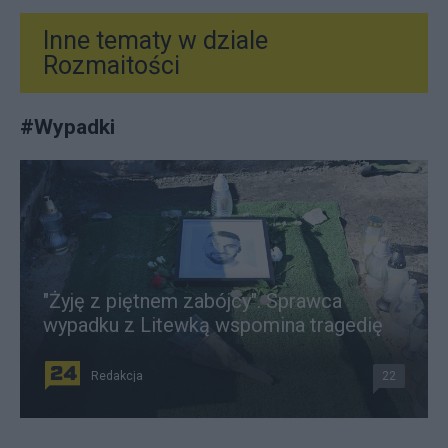
Inne tematy w dziale
Rozmaitości
#
Wypadki
"Żyję z piętnem zabójcy". Sprawca
wypadku z Litewką wspomina tragedię
Redakcja
22