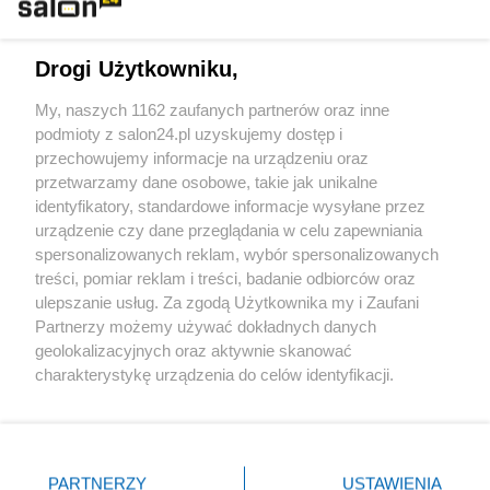
Technologie
Drogi Użytkowniku,
Sport
My, naszych 1162 zaufanych partnerów oraz inne
podmioty z salon24.pl uzyskujemy dostęp i
Społeczeństwo
przechowujemy informacje na urządzeniu oraz
przetwarzamy dane osobowe, takie jak unikalne
Kultura
identyfikatory, standardowe informacje wysyłane przez
urządzenie czy dane przeglądania w celu zapewniania
spersonalizowanych reklam, wybór spersonalizowanych
treści, pomiar reklam i treści, badanie odbiorców oraz
ulepszanie usług. Za zgodą Użytkownika my i Zaufani
X
Facebook
Instagram
Youtube
Partnerzy możemy używać dokładnych danych
geolokalizacyjnych oraz aktywnie skanować
charakterystykę urządzenia do celów identyfikacji.
Web Content Media sp. z o. o. © 2022
Ponieważ cenimy Twoją prywatność, prosimy o zgodę na
korzystanie z tych technologii poprzez kliknięcie
„Akceptuję”. Zgoda jest dobrowolna i zawsze możesz ją
Pomoc
O nas
Praca
Reklama
Kontakt
zmienić/wycofać klikając przycisk ustawień prywatności
PARTNERZY
USTAWIENIA