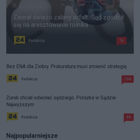
Zaorał świeżo zalany asfalt. Sąd zgodził
się na aresztowanie rolnika
Redakcja
76
Bez ENA dla Ziobry. Prokuratura musi zmienić strategię
Redakcja
194
Żurek chciał odwołać sędziego. Porażka w Sądzie
Najwyższym
Redakcja
89
Najpopularniejsze