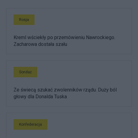
Rosja
Kreml wściekły po przemówieniu Nawrockiego.
Zacharowa dostała szału
Sondaż
Ze świecą szukać zwolenników rządu. Duży ból
głowy dla Donalda Tuska
Konfederacja