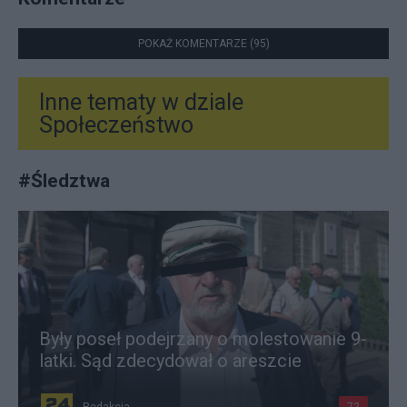
POKAŻ KOMENTARZE (95)
Inne tematy w dziale
Społeczeństwo
#
Śledztwa
Były poseł podejrzany o molestowanie 9-
latki. Sąd zdecydował o areszcie
Redakcja
72