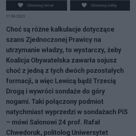
groźny dla PIS Fot. PAP/Jakub Kaczmarczyk
Obserwuj temat
Obserwuj notkę
17.06.2023
Choć są różne kalkulacje dotyczące
szans Zjednoczonej Prawicy na
utrzymanie władzy, to wystarczy, żeby
Koalicja Obywatelska zawarła sojusz
choć z jedną z tych dwóch pozostałych
formacji, a więc Lewicą bądź Trzecią
Drogą i wywróci sondaże do góry
nogami. Taki połączony podmiot
natychmiast wyprzedzi w sondażach PiS
– mówi Salonowi 24 prof. Rafał
Chwedoruk, politolog Uniwersytet