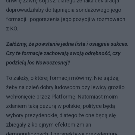
chwilę zawrę sojusz, dlatego że taka deklaracja
doprowadziłaby do tąpnięcia sondażowego jego
formacji i pogorszenia jego pozycji w rozmowach
z KO.
Załóżmy, że powstanie jedna lista i osiągnie sukces.
Czy te formacje zachowają swoją odrębność, czy
podzielą los Nowoczesnej?
To zależy, o której formacji mówimy. Nie sądzę,
żeby na dzień dobry ludowcom czy lewicy groziło
wchłonięcie przez Platformę. Natomiast moim
zdaniem taką cezurą w polskiej polityce będą
wybory prezydenckie, dlatego że one będą się
zbiegały z kolejnym efektem zmian
demograficznych. I perspektywa prezydentury