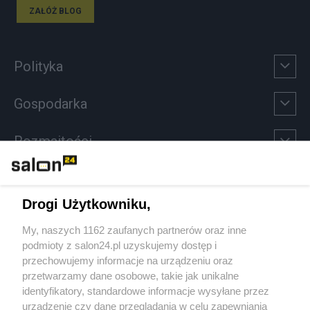
ZAŁÓŻ BLOG
Polityka
Gospodarka
Rozmaitości
Technologie
Drogi Użytkowniku,
Sport
My, naszych 1162 zaufanych partnerów oraz inne
podmioty z salon24.pl uzyskujemy dostęp i
Społeczeństwo
przechowujemy informacje na urządzeniu oraz
przetwarzamy dane osobowe, takie jak unikalne
Kultura
identyfikatory, standardowe informacje wysyłane przez
urządzenie czy dane przeglądania w celu zapewniania