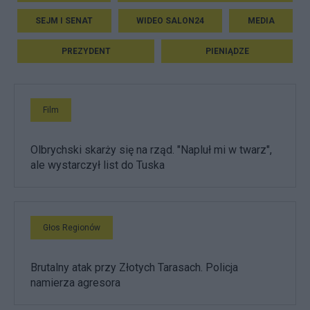
SEJM I SENAT
WIDEO SALON24
MEDIA
PREZYDENT
PIENIĄDZE
Film
Olbrychski skarży się na rząd. "Napluł mi w twarz",
ale wystarczył list do Tuska
Głos Regionów
Brutalny atak przy Złotych Tarasach. Policja
namierza agresora