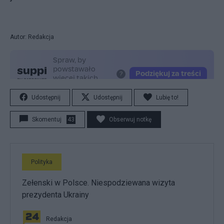
Autor: Redakcja
Udostępnij
Udostępnij
Lubię to!
Skomentuj
43
Obserwuj notkę
Polityka
Zełenski w Polsce. Niespodziewana wizyta
prezydenta Ukrainy
Redakcja