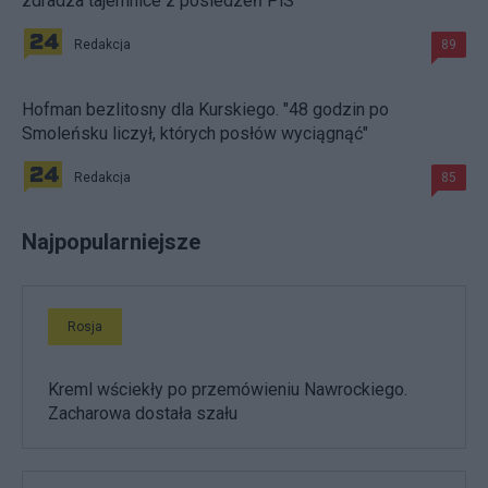
zdradza tajemnice z posiedzeń PiS
Redakcja
89
Hofman bezlitosny dla Kurskiego. "48 godzin po
Smoleńsku liczył, których posłów wyciągnąć"
Redakcja
85
Najpopularniejsze
Rosja
Kreml wściekły po przemówieniu Nawrockiego.
Zacharowa dostała szału