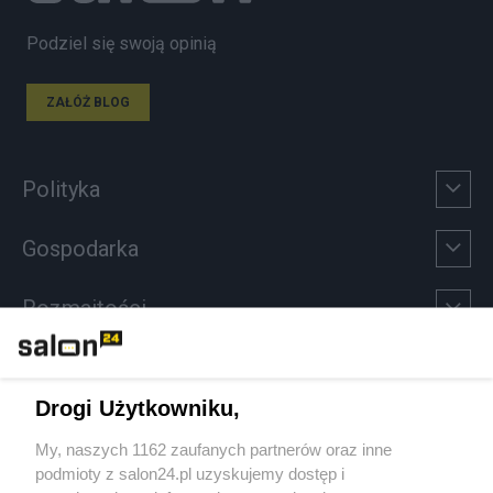
Podziel się swoją opinią
ZAŁÓŻ BLOG
Polityka
Gospodarka
Rozmaitości
Technologie
Drogi Użytkowniku,
Sport
My, naszych 1162 zaufanych partnerów oraz inne
podmioty z salon24.pl uzyskujemy dostęp i
Społeczeństwo