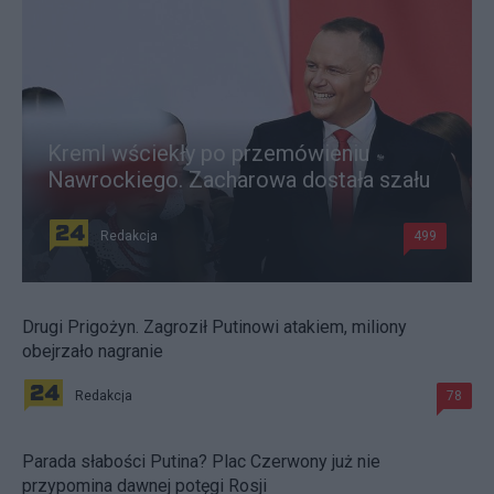
Kreml wściekły po przemówieniu
Nawrockiego. Zacharowa dostała szału
Redakcja
499
Drugi Prigożyn. Zagroził Putinowi atakiem, miliony
obejrzało nagranie
Redakcja
78
Parada słabości Putina? Plac Czerwony już nie
przypomina dawnej potęgi Rosji