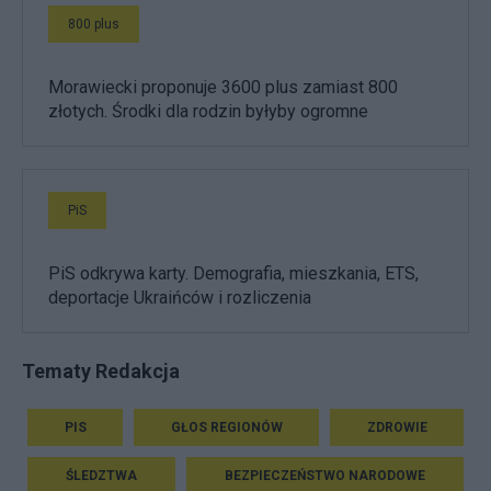
800 plus
Morawiecki proponuje 3600 plus zamiast 800
złotych. Środki dla rodzin byłyby ogromne
PiS
PiS odkrywa karty. Demografia, mieszkania, ETS,
deportacje Ukraińców i rozliczenia
Tematy Redakcja
PIS
GŁOS REGIONÓW
ZDROWIE
ŚLEDZTWA
BEZPIECZEŃSTWO NARODOWE