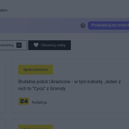
rskim.
komentuj
25
Obserwuj notkę
Społeczeństwo
Brutalnie pobili Ukraińców - w tym kobietę. Jeden z
nich to "Cycu" z Gromdy
Redakcja