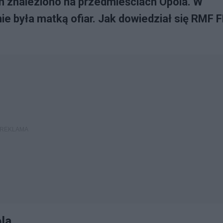
ym znaleziono na przedmieściach Opola. W
nie była matką ofiar. Jak dowiedział się RMF 
la