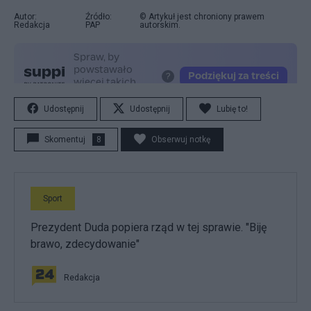
Autor:
Źródło:
© Artykuł jest chroniony prawem
Redakcja
PAP
autorskim.
Udostępnij
Udostępnij
Lubię to!
Skomentuj
8
Obserwuj notkę
Sport
Prezydent Duda popiera rząd w tej sprawie. "Biję
brawo, zdecydowanie"
Redakcja