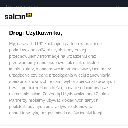
Rozmaitości
Technologie
Drogi Użytkowniku,
Sport
My, naszych 1160 zaufanych partnerów oraz inne
podmioty z salon24.pl uzyskujemy dostęp i
Społeczeństwo
przechowujemy informacje na urządzeniu oraz
przetwarzamy dane osobowe, takie jak unikalne
Kultura
identyfikatory, standardowe informacje wysyłane przez
urządzenie czy dane przeglądania w celu zapewniania
spersonalizowanych reklam, wybór spersonalizowanych
treści, pomiar reklam i treści, badanie odbiorców oraz
ulepszanie usług. Za zgodą Użytkownika my i Zaufani
X
Facebook
Instagram
Youtube
Partnerzy możemy używać dokładnych danych
geolokalizacyjnych oraz aktywnie skanować
charakterystykę urządzenia do celów identyfikacji.
Web Content Media sp. z o. o. © 2022
Ponieważ cenimy Twoją prywatność, prosimy o zgodę na
korzystanie z tych technologii poprzez kliknięcie