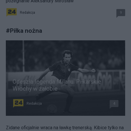
pożegnanie Aleksandry Mirosław
Redakcja
9
#
Piłka nożna
Odeszła legenda Milanu. Piłkarskie
Włochy w żałobie
Redakcja
4
Zidane oficjalnie wraca na ławkę trenerską. Kibice tylko na