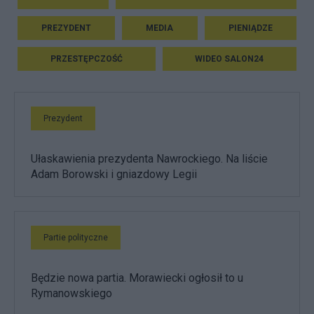
PREZYDENT
MEDIA
PIENIĄDZE
PRZESTĘPCZOŚĆ
WIDEO SALON24
Prezydent
Ułaskawienia prezydenta Nawrockiego. Na liście
Adam Borowski i gniazdowy Legii
Partie polityczne
Będzie nowa partia. Morawiecki ogłosił to u
Rymanowskiego