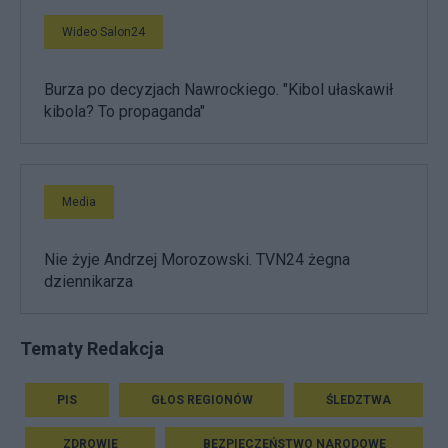
Wideo Salon24
Burza po decyzjach Nawrockiego. "Kibol ułaskawił
kibola? To propaganda"
Media
Nie żyje Andrzej Morozowski. TVN24 żegna
dziennikarza
Tematy Redakcja
PIS
GŁOS REGIONÓW
ŚLEDZTWA
ZDROWIE
BEZPIECZEŃSTWO NARODOWE