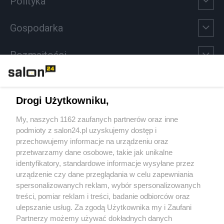
Polityka
Gospodarka
Rozmaitości
Technologie
Drogi Użytkowniku,
Sport
My, naszych 1162 zaufanych partnerów oraz inne
podmioty z salon24.pl uzyskujemy dostęp i
Społeczeństwo
przechowujemy informacje na urządzeniu oraz
przetwarzamy dane osobowe, takie jak unikalne
Kultura
identyfikatory, standardowe informacje wysyłane przez
urządzenie czy dane przeglądania w celu zapewniania
spersonalizowanych reklam, wybór spersonalizowanych
treści, pomiar reklam i treści, badanie odbiorców oraz
ulepszanie usług. Za zgodą Użytkownika my i Zaufani
X
Facebook
Instagram
Youtube
Partnerzy możemy używać dokładnych danych