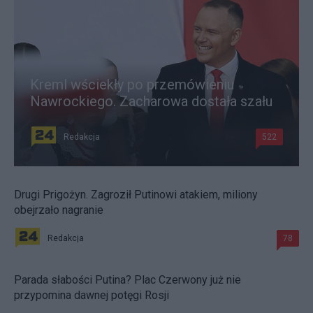
Kreml wściekły po przemówieniu
Nawrockiego. Zacharowa dostała szału
Redakcja
522
Drugi Prigożyn. Zagroził Putinowi atakiem, miliony
obejrzało nagranie
Redakcja
78
Parada słabości Putina? Plac Czerwony już nie
przypomina dawnej potęgi Rosji