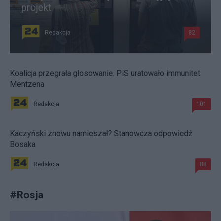
projekt
Redakcja
82
Koalicja przegrała głosowanie. PiS uratowało immunitet
Mentzena
Redakcja
101
Kaczyński znowu namieszał? Stanowcza odpowiedź
Bosaka
Redakcja
88
#
Rosja