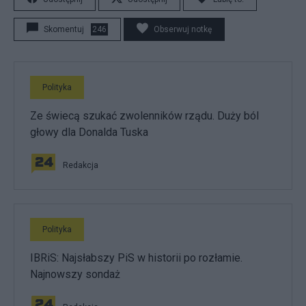
Skomentuj
246
Obserwuj notkę
Polityka
Ze świecą szukać zwolenników rządu. Duży ból
głowy dla Donalda Tuska
Redakcja
Polityka
IBRiS: Najsłabszy PiS w historii po rozłamie.
Najnowszy sondaż