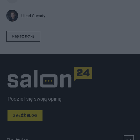
Układ Otwarty
Napisz notkę
Podziel się swoją opinią
ZAŁÓŻ BLOG