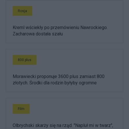
Rosja
Kreml wściekły po przemówieniu Nawrockiego.
Zacharowa dostała szału
800 plus
Morawiecki proponuje 3600 plus zamiast 800
złotych. Środki dla rodzin byłyby ogromne
Film
Olbrychski skarży się na rząd. "Napluł mi w twarz",