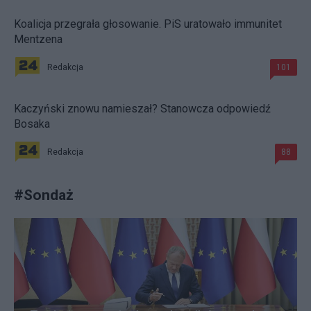
Koalicja przegrała głosowanie. PiS uratowało immunitet
Mentzena
Redakcja
101
Kaczyński znowu namieszał? Stanowcza odpowiedź
Bosaka
Redakcja
88
#
Sondaż