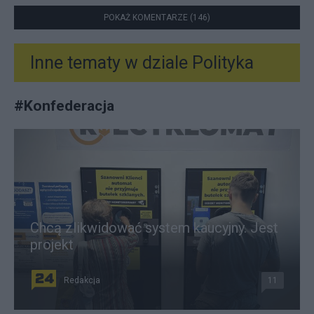
POKAŻ KOMENTARZE (146)
Inne tematy w dziale
Polityka
#
Konfederacja
Chcą zlikwidować system kaucyjny. Jest
projekt
Redakcja
11