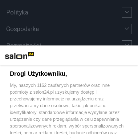
Polityka
Gospodarka
Rozmaitości
Technologie
Drogi Użytkowniku,
Sport
My, naszych 1162 zaufanych partnerów oraz inne
podmioty z salon24.pl uzyskujemy dostęp i
Społeczeństwo
przechowujemy informacje na urządzeniu oraz
przetwarzamy dane osobowe, takie jak unikalne
Kultura
identyfikatory, standardowe informacje wysyłane przez
urządzenie czy dane przeglądania w celu zapewniania
spersonalizowanych reklam, wybór spersonalizowanych
treści, pomiar reklam i treści, badanie odbiorców oraz