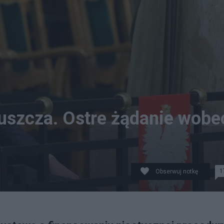
puszcza. Ostre żądanie wobe
1
Obserwuj notkę