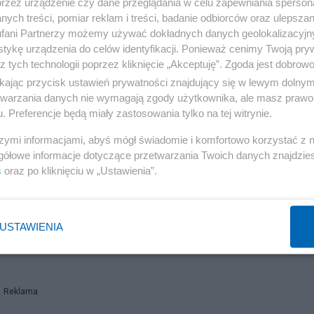
przez urządzenie czy dane przeglądania w celu zapewniania sperson
ych treści, pomiar reklam i treści, badanie odbiorców oraz ulepszan
fani Partnerzy możemy używać dokładnych danych geolokalizacyjn
tykę urządzenia do celów identyfikacji. Ponieważ cenimy Twoją pry
Reklama
z tych technologii poprzez kliknięcie „Akceptuję”. Zgoda jest dobro
ikając przycisk ustawień prywatności znajdujący się w lewym dolny
y o in vitro
etwarzania danych nie wymagają zgody użytkownika, ale masz prawo 
. Preferencje będą miały zastosowania tylko na tej witrynie.
 zdrowotnej finansowanych ze środków publicznych zosta
szymi informacjami, abyś mógł świadomie i komfortowo korzystać z
chwaloną ustawą minister zdrowia opracuje, wdroży,
gółowe informacje dotyczące przetwarzania Twoich danych znajdzi
s
oraz po kliknięciu w „Ustawienia”.
j leczenia niepłodności, obejmujący procedury medyczne
strojowe. W ustawie określono, że minimalna wysokość
mniej niż 500 mln zł.
USTAWIENIA
Reklama