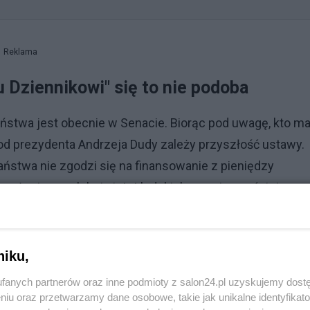
Reklama
u Dziennikowi" się to nie podoba
państwa jest obecnie w Senacie. Biorąc pod uwagę, kto m
 od prezydenta Andrzeja Dudy zależy przyszłość ustawy.
stwa nie zgodzi się na finansowanie z pieniędzy
 mrożeniem, selekcją istot ludzkich na najwcześniejszym
udy z apelem, aby wziął w obronę ludzkie życie" – zachęc
niku,
fanych partnerów oraz inne podmioty z salon24.pl uzyskujemy dost
niu oraz przetwarzamy dane osobowe, takie jak unikalne identyfikat
e premiera Tuska i głosowanie nad wotum zaufania