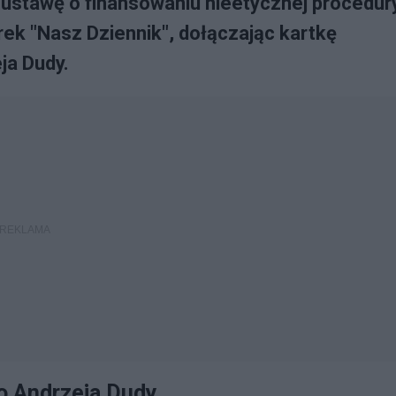
ustawę o finansowaniu nieetycznej procedur
rek "Nasz Dziennik", dołączając kartkę
ja Dudy.
do Andrzeja Dudy