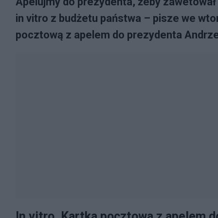
Apelujmy do prezydenta, żeby zawetował 
in vitro z budżetu państwa – pisze we wto
pocztową z apelem do prezydenta Andrze
In vitro. Kartka pocztowa z apelem 