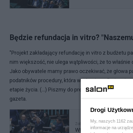
Będzie refundacja in vitro? "Naszem
"Projekt zakładający refundację in vitro z budżetu 
nim większość, nie ulega wątpliwości, że to właśnie
Jako obywatele mamy prawo oczekiwać, że głowa pań
podatników procedury, która wiąże się z eliminacją,
etapie życia. (...) Piszmy do prezydenta Andrzeja D
gazeta.
Drogi Użytkow
My, naszych 1162 zau
Zobacz także
informacje na urządze
Wtorek w Sejmie. Expos