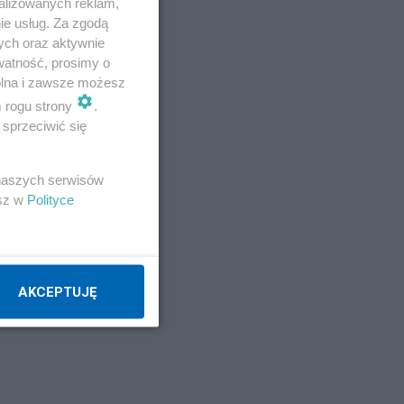
alizowanych reklam,
ie usług. Za zgodą
ych oraz aktywnie
watność, prosimy o
wolna i zawsze możesz
m rogu strony
.
sprzeciwić się
ł
 naszych serwisów
esz w
Polityce
AKCEPTUJĘ