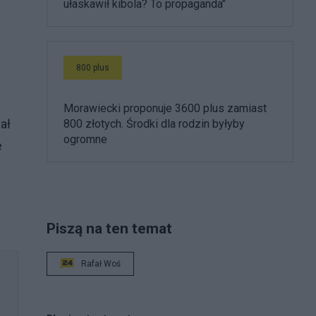
ułaskawił kibola? To propaganda"
800 plus
Morawiecki proponuje 3600 plus zamiast
ał
800 złotych. Środki dla rodzin byłyby
ogromne
e
Piszą na ten temat
Rafał Woś