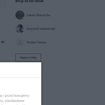
Blogi na ten temat
Łukasz Warzecha
krzysztof mielewczyk
a w
Purdue Corona
Napisz notkę
a
ęp i przechowujemy
ory, standardowe