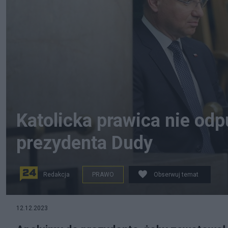
Katolicka prawica nie od
prezydenta Dudy
Redakcja
PRAWO
Obserwuj temat
Prezydent RP Andrzej Duda. Fot. PAP/Paweł Supernak
12.12.2023