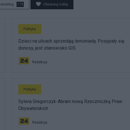
komentuj
179
Obserwuj notkę
Polityka
Dzieci na ulicach sprzedają lemoniadę. Posypały się
donosy, jest stanowisko GIS
Redakcja
Polityka
Sylwia Gregorczyk-Abram nową Rzeczniczką Praw
Obywatelskich
Redakcja