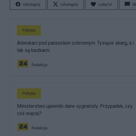
Udostępnij
Udostępnij
Lubię to!
S
Polityka
Adwokaci pod parasolem ochronnym. Tysiące skarg, a i
tak są bezkarni
Redakcja
Polityka
Ministerstwo ujawniło dane sygnalisty. Przypadek, czy
coś więcej?
Redakcja