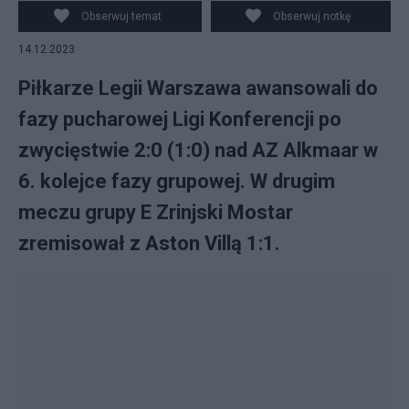
bramkarza Rome'a Jaydena Owusu-Oduro (L) z AZ
Obserwuj temat
Obserwuj notkę
Alkmaar. Fot. PAP/Leszek Szymański
14.12.2023
Piłkarze Legii Warszawa awansowali do
fazy pucharowej Ligi Konferencji po
zwycięstwie 2:0 (1:0) nad AZ Alkmaar w
6. kolejce fazy grupowej. W drugim
meczu grupy E Zrinjski Mostar
zremisował z Aston Villą 1:1.