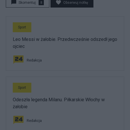
Skomentuj
8
Obserwuj notkę
Sport
Leo Messi w żałobie. Przedwcześnie odszedł jego
ojciec
Redakcja
Sport
Odeszła legenda Milanu. Piłkarskie Włochy w
żałobie
Redakcja