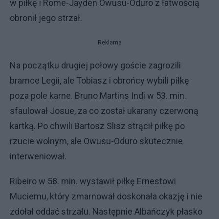
w piłkę i Rome-Jayden Owusu-Oduro z łatwością
obronił jego strzał.
Reklama
Na początku drugiej połowy goście zagrozili
bramce Legii, ale Tobiasz i obrońcy wybili piłkę
poza pole karne. Bruno Martins Indi w 53. min.
sfaulował Josue, za co został ukarany czerwoną
kartką. Po chwili Bartosz Slisz strącił piłkę po
rzucie wolnym, ale Owusu-Oduro skutecznie
interweniował.
Ribeiro w 58. min. wystawił piłkę Ernestowi
Muciemu, który zmarnował doskonała okazję i nie
zdołał oddać strzału. Następnie Albańczyk płasko