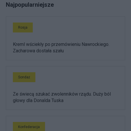
Najpopularniejsze
Rosja
Kreml wściekły po przemówieniu Nawrockiego.
Zacharowa dostała szału
Sondaż
Ze świecą szukać zwolenników rządu. Duży ból
głowy dla Donalda Tuska
Konfederacja