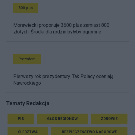
800 plus
Morawiecki proponuje 3600 plus zamiast 800
złotych. Środki dla rodzin byłyby ogromne
Prezydent
Pierwszy rok prezydentury. Tak Polacy oceniają
Nawrockiego
Tematy Redakcja
PIS
GŁOS REGIONÓW
ZDROWIE
ŚLEDZTWA
BEZPIECZEŃSTWO NARODOWE