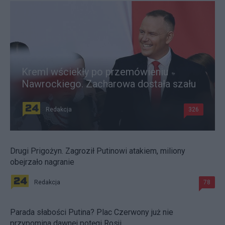
Kreml wściekły po przemówieniu
Nawrockiego. Zacharowa dostała szału
Redakcja
326
Drugi Prigożyn. Zagroził Putinowi atakiem, miliony
obejrzało nagranie
Redakcja
78
Parada słabości Putina? Plac Czerwony już nie
przypomina dawnej potęgi Rosji