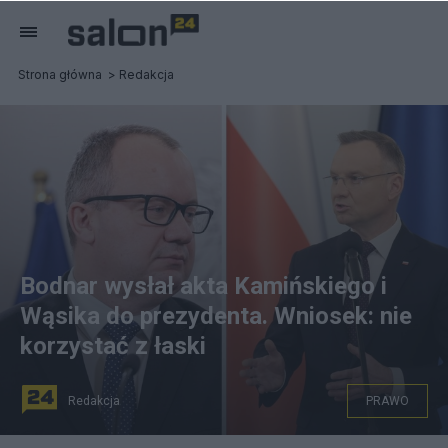
Strona główna
Redakcja
Bodnar wysłał akta Kamińskiego i
Wąsika do prezydenta. Wniosek: nie
korzystać z łaski
Redakcja
PRAWO
Adam Bodnar (L), Andrzej Duda (P). Fot. PAP/PAP/