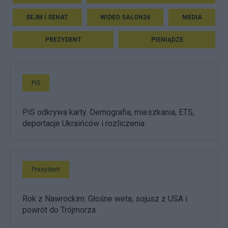
SEJM I SENAT
WIDEO SALON24
MEDIA
PREZYDENT
PIENIĄDZE
PiS
PiS odkrywa karty. Demografia, mieszkania, ETS,
deportacje Ukraińców i rozliczenia
Prezydent
Rok z Nawrockim. Głośne weta, sojusz z USA i
powrót do Trójmorza