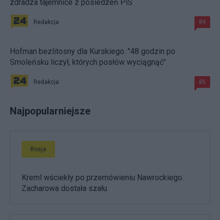
zdradza tajemnice z posiedzeń PiS
Redakcja
89
Hofman bezlitosny dla Kurskiego. "48 godzin po
Smoleńsku liczył, których posłów wyciągnąć"
Redakcja
85
Najpopularniejsze
Rosja
Kreml wściekły po przemówieniu Nawrockiego.
Zacharowa dostała szału