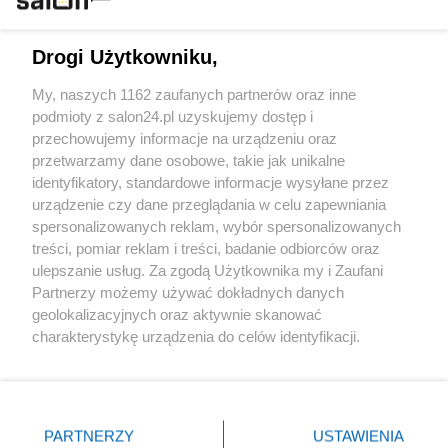
Technologie
Drogi Użytkowniku,
Sport
My, naszych 1162 zaufanych partnerów oraz inne
podmioty z salon24.pl uzyskujemy dostęp i
Społeczeństwo
przechowujemy informacje na urządzeniu oraz
przetwarzamy dane osobowe, takie jak unikalne
Kultura
identyfikatory, standardowe informacje wysyłane przez
urządzenie czy dane przeglądania w celu zapewniania
spersonalizowanych reklam, wybór spersonalizowanych
treści, pomiar reklam i treści, badanie odbiorców oraz
ulepszanie usług. Za zgodą Użytkownika my i Zaufani
X
Facebook
Instagram
Youtube
Partnerzy możemy używać dokładnych danych
geolokalizacyjnych oraz aktywnie skanować
charakterystykę urządzenia do celów identyfikacji.
Web Content Media sp. z o. o. © 2022
Ponieważ cenimy Twoją prywatność, prosimy o zgodę na
korzystanie z tych technologii poprzez kliknięcie
„Akceptuję”. Zgoda jest dobrowolna i zawsze możesz ją
Pomoc
O nas
Praca
Reklama
Kontakt
zmienić/wycofać klikając przycisk ustawień prywatności
PARTNERZY
USTAWIENIA