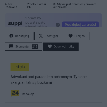
Autor:
Źródło: Twitter,
© Artykuł jest chroniony prawem
Redakcja
PAP
autorskim.
Udostępnij
Udostępnij
Lubię to!
Skomentuj
212
Obserwuj notkę
Polityka
Adwokaci pod parasolem ochronnym. Tysiące
skarg, a i tak są bezkarni
Redakcja