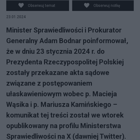
PAP/Leszek Szymański / Canva
Obserwuj temat
Obserwuj notkę
23.01.2024
Minister Sprawiedliwości i Prokurator
Generalny Adam Bodnar poinformował,
że w dniu 23 stycznia 2024 r. do
Prezydenta Rzeczypospolitej Polskiej
zostały przekazane akta sądowe
związane z postępowaniem
ułaskawieniowym wobec p. Macieja
Wąsika i p. Mariusza Kamińskiego –
komunikat tej treści został we wtorek
opublikowany na profilu Ministerstwa
Sprawiedliwości na X (dawniej Twitter).