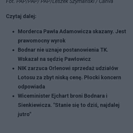
Fot. PAP/PAP/ PAP/Leszek Szymański / Canva
Czytaj dalej:
Morderca Pawła Adamowicza skazany. Jest
prawomocny wyrok
Bodnar nie uznaje postanowienia TK.
Wskazał na sędzię Pawłowicz
NIK zarzuca Orlenowi sprzedaż udziałów
Lotosu za zbyt niską cenę. Płocki koncern
odpowiada
Wiceminister Ejchart broni Bodnara i
Sienkiewicza. "Stanie się to dziś, najdalej
jutro"