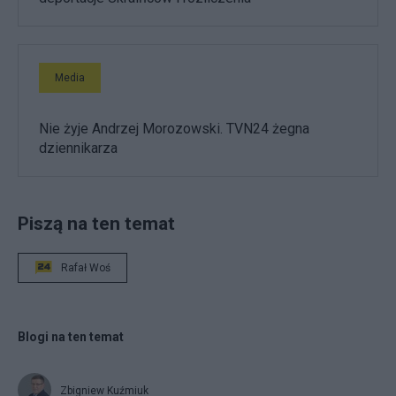
Media
Nie żyje Andrzej Morozowski. TVN24 żegna
dziennikarza
Piszą na ten temat
Rafał Woś
Blogi na ten temat
Zbigniew Kuźmiuk