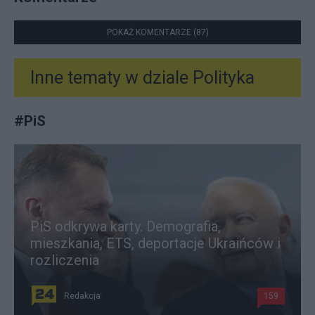
POKAŻ KOMENTARZE (87)
Inne tematy w dziale
Polityka
#
PiS
PiS odkrywa karty. Demografia,
mieszkania, ETS, deportacje Ukraińców i
rozliczenia
Redakcja
159