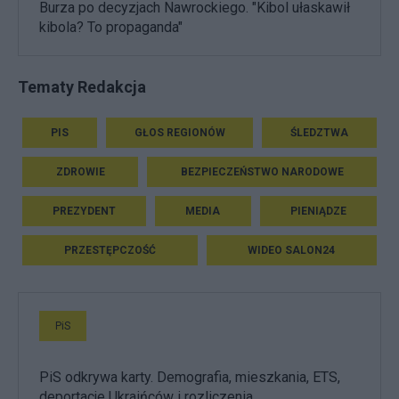
Burza po decyzjach Nawrockiego. "Kibol ułaskawił
kibola? To propaganda"
Tematy Redakcja
PIS
GŁOS REGIONÓW
ŚLEDZTWA
ZDROWIE
BEZPIECZEŃSTWO NARODOWE
PREZYDENT
MEDIA
PIENIĄDZE
PRZESTĘPCZOŚĆ
WIDEO SALON24
PiS
PiS odkrywa karty. Demografia, mieszkania, ETS,
deportacje Ukraińców i rozliczenia