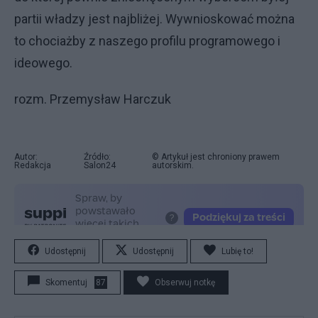
partii władzy jest najbliżej. Wywnioskować można
to chociażby z naszego profilu programowego i
ideowego.
rozm. Przemysław Harczuk
Autor:
Źródło:
© Artykuł jest chroniony prawem
Redakcja
Salon24
autorskim.
Udostępnij
Udostępnij
Lubię to!
Skomentuj
87
Obserwuj notkę