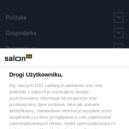
Polityka
Gospodarka
Rozmaitości
Technologie
Drogi Użytkowniku,
Sport
My, naszych 1162 zaufanych partnerów oraz inne
podmioty z salon24.pl uzyskujemy dostęp i
Społeczeństwo
przechowujemy informacje na urządzeniu oraz
przetwarzamy dane osobowe, takie jak unikalne
Kultura
identyfikatory, standardowe informacje wysyłane przez
urządzenie czy dane przeglądania w celu zapewniania
spersonalizowanych reklam, wybór spersonalizowanych