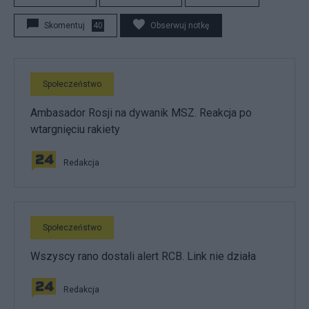
Skomentuj
40
Obserwuj notkę
Społeczeństwo
Ambasador Rosji na dywanik MSZ. Reakcja po
wtargnięciu rakiety
Redakcja
Społeczeństwo
Wszyscy rano dostali alert RCB. Link nie działa
Redakcja