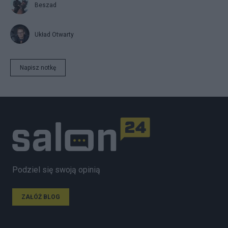
Beszad
Układ Otwarty
Napisz notkę
Podziel się swoją opinią
ZAŁÓŻ BLOG