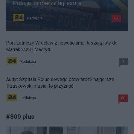
Policja namierza agresora
Redakcja
87
Port Lotniczy Wrocław z nowościami. Ruszają loty do
Marrakeszu i Madrytu
Redakcja
1
Audyt Szpitala Południowego potwierdził najgorsze.
Trzaskowski musiał to przyznać
Redakcja
80
#
800 plus