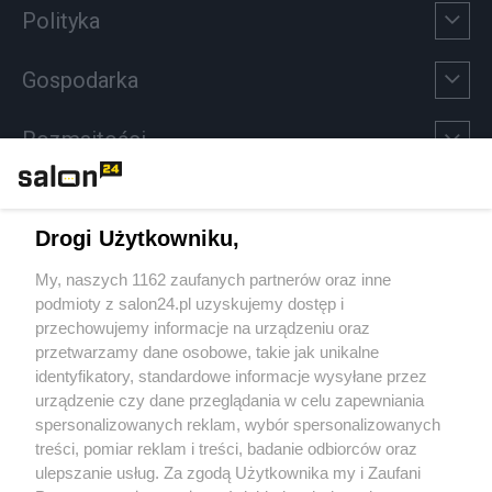
Polityka
Gospodarka
Rozmaitości
Technologie
Drogi Użytkowniku,
Sport
My, naszych 1162 zaufanych partnerów oraz inne
podmioty z salon24.pl uzyskujemy dostęp i
Społeczeństwo
przechowujemy informacje na urządzeniu oraz
przetwarzamy dane osobowe, takie jak unikalne
Kultura
identyfikatory, standardowe informacje wysyłane przez
urządzenie czy dane przeglądania w celu zapewniania
spersonalizowanych reklam, wybór spersonalizowanych
treści, pomiar reklam i treści, badanie odbiorców oraz
ulepszanie usług. Za zgodą Użytkownika my i Zaufani
X
Facebook
Instagram
Youtube