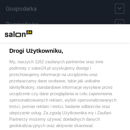
Gospodarka
Rozmaitości
Technologie
Drogi Użytkowniku,
Sport
My, naszych 1162 zaufanych partnerów oraz inne
podmioty z salon24.pl uzyskujemy dostęp i
Społeczeństwo
przechowujemy informacje na urządzeniu oraz
przetwarzamy dane osobowe, takie jak unikalne
Kultura
identyfikatory, standardowe informacje wysyłane przez
urządzenie czy dane przeglądania w celu zapewniania
spersonalizowanych reklam, wybór spersonalizowanych
treści, pomiar reklam i treści, badanie odbiorców oraz
ulepszanie usług. Za zgodą Użytkownika my i Zaufani
X
Facebook
Instagram
Youtube
Partnerzy możemy używać dokładnych danych
geolokalizacyjnych oraz aktywnie skanować