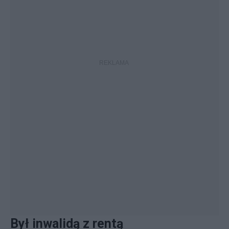
Był inwalidą z rentą