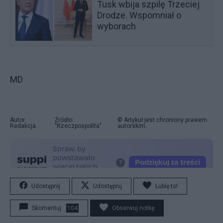
Tusk wbija szpilę Trzeciej
Drodze. Wspomniał o
wyborach
MD
Autor:
Źródło:
© Artykuł jest chroniony prawem
Redakcja
"Rzeczpospolita"
autorskim.
Udostępnij
Udostępnij
Lubię to!
Skomentuj
104
Obserwuj notkę