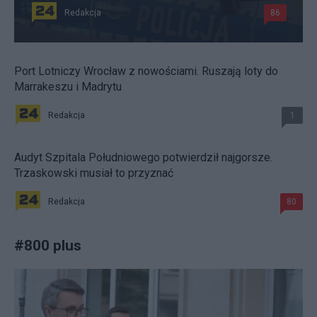
Redakcja
86
Port Lotniczy Wrocław z nowościami. Ruszają loty do
Marrakeszu i Madrytu
Redakcja
1
Audyt Szpitala Południowego potwierdził najgorsze.
Trzaskowski musiał to przyznać
Redakcja
80
#
800 plus