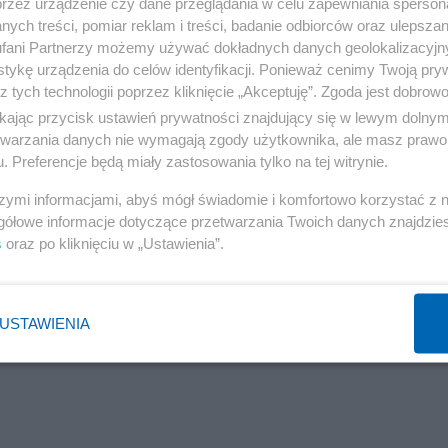
przez urządzenie czy dane przeglądania w celu zapewniania sperson
ych treści, pomiar reklam i treści, badanie odbiorców oraz ulepszan
fani Partnerzy możemy używać dokładnych danych geolokalizacyjn
ę w bieżące zarządzanie spółką" - opisywał
tykę urządzenia do celów identyfikacji. Ponieważ cenimy Twoją pry
z tych technologii poprzez kliknięcie „Akceptuję”. Zgoda jest dobro
ikając przycisk ustawień prywatności znajdujący się w lewym dolny
ęgają 1990 roku.. Oprócz Kasperczyka firmę tworzyli
etwarzania danych nie wymagają zgody użytkownika, ale masz prawo 
. Preferencje będą miały zastosowania tylko na tej witrynie.
i Zdzisław Struglik. Aktualnie Maspex posiada
szymi informacjami, abyś mógł świadomie i komfortowo korzystać z
ranicą. Portfolio grupy to 70 marek i niemal 4 tys.
gółowe informacje dotyczące przetwarzania Twoich danych znajdzi
 mld zł.
s
oraz po kliknięciu w „Ustawienia”.
Reklama
USTAWIENIA
asowe.