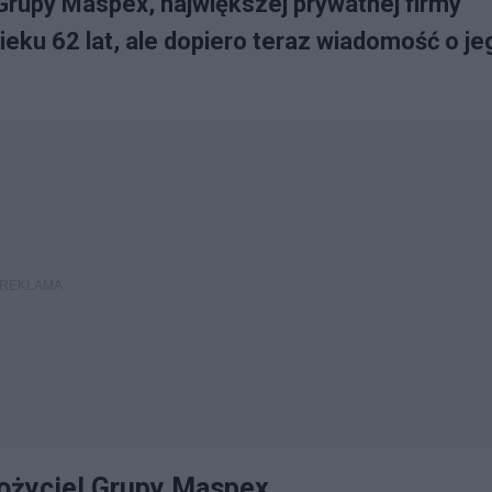
Grupy Maspex, największej prywatnej firmy
ku 62 lat, ale dopiero teraz wiadomość o je
łożyciel Grupy Maspex