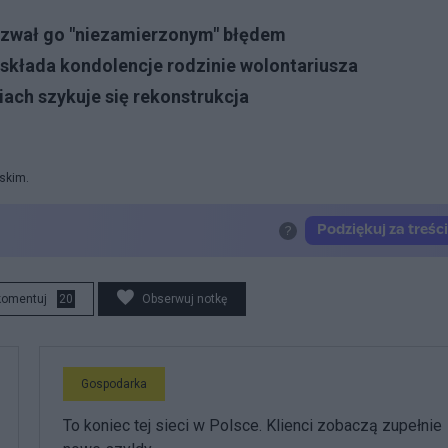
Nazwał go "niezamierzonym" błędem
 składa kondolencje rodzinie wolontariusza
ach szykuje się rekonstrukcja
rskim.
komentuj
20
Obserwuj notkę
Gospodarka
To koniec tej sieci w Polsce. Klienci zobaczą zupełnie