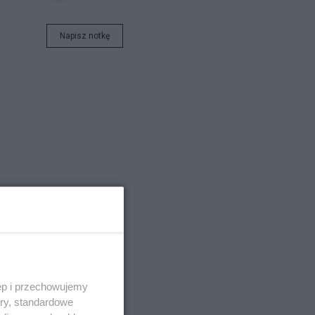
Napisz notkę
ęp i przechowujemy
ory, standardowe