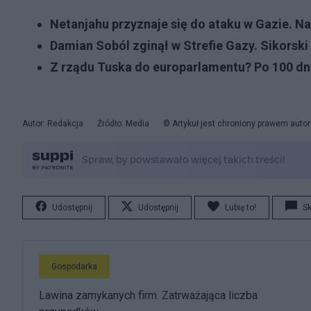
Netanjahu przyznaje się do ataku w Gazie. 
Damian Soból zginął w Strefie Gazy. Sikorski
Z rządu Tuska do europarlamentu? Po 100 dni
Autor: Redakcja
Źródło: Media
© Artykuł jest chroniony prawem auto
Udostępnij
Udostępnij
Lubię to!
S
Gospodarka
Lawina zamykanych firm. Zatrważająca liczba