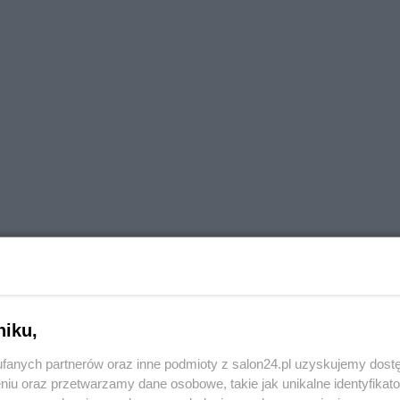
niku,
fanych partnerów oraz inne podmioty z salon24.pl uzyskujemy dost
niu oraz przetwarzamy dane osobowe, takie jak unikalne identyfikat