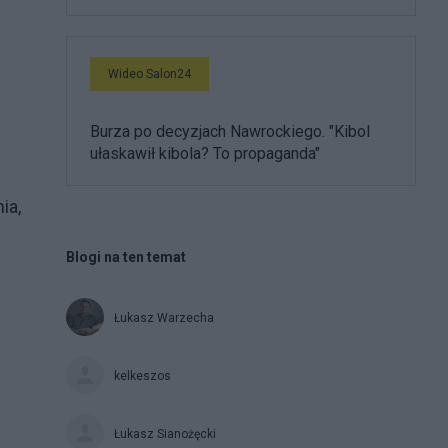
Wideo Salon24
Burza po decyzjach Nawrockiego. "Kibol
ułaskawił kibola? To propaganda"
ia,
Blogi na ten temat
Łukasz Warzecha
kelkeszos
Łukasz Sianożęcki