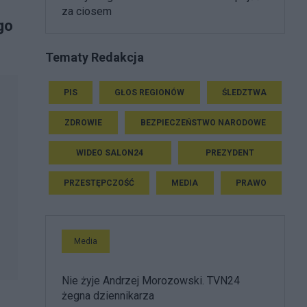
za ciosem
go
Tematy Redakcja
PIS
GŁOS REGIONÓW
ŚLEDZTWA
ZDROWIE
BEZPIECZEŃSTWO NARODOWE
WIDEO SALON24
PREZYDENT
PRZESTĘPCZOŚĆ
MEDIA
PRAWO
Media
Nie żyje Andrzej Morozowski. TVN24
żegna dziennikarza