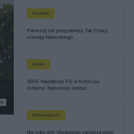
Prezydent
Pierwszy rok prezydentury. Tak Polacy
oceniają Nawrockiego
Sondaż
IBRiS: Najsłabszy PiS w historii po
rozłamie. Najnowszy sondaż
20
Partie polityczne
Nie tylko grill. Morawiecki zamierza pójść