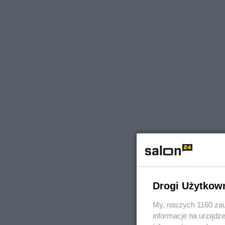
Drogi Użytkow
My, naszych 1160 zau
informacje na urządze