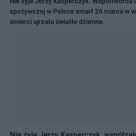
Nie żyje Jerzy Kasperczyk. Współtwórca 
spożywczej w Polsce zmarł 26 marca w wie
śmierci ujrzała światło dzienne.
Nie żyje Jerzy Kasperczyk, współza