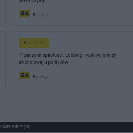
nowe szyldy
Redakcja
Gospodarka
"Pajęczyna spirytusu". Lobbing i wpływy branży
alkoholowej u polityków
Redakcja
KOMENTARZE (20)