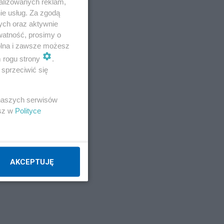
alizowanych reklam,
ie usług. Za zgodą
ych oraz aktywnie
watność, prosimy o
wolna i zawsze możesz
m rogu strony
.
sprzeciwić się
 naszych serwisów
esz w
Polityce
AKCEPTUJĘ