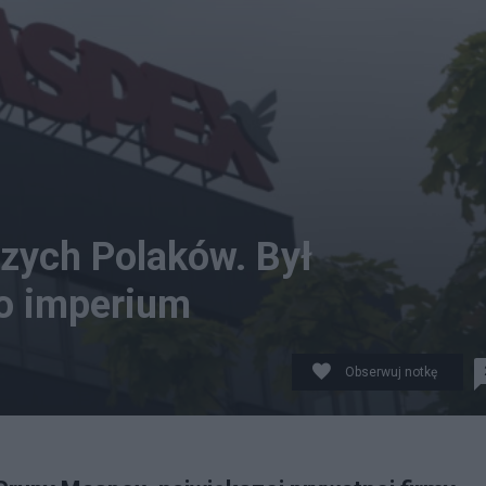
szych Polaków. Był
o imperium
Obserwuj notkę
owe.