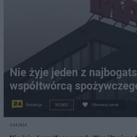
Nie żyje jeden z najbogat
współtwórcą spożywczeg
Redakcja
BIZNES
Obserwuj temat
na zdjęciu: siedziba Grupy Maspex. fot. materiały pras
2.04.2024