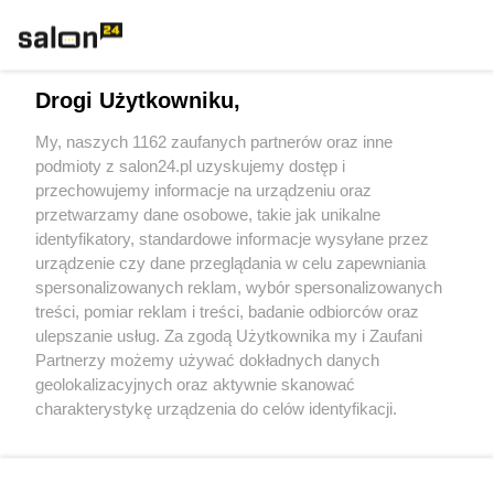
Rozmaitości
Technologie
Drogi Użytkowniku,
Sport
My, naszych 1162 zaufanych partnerów oraz inne
podmioty z salon24.pl uzyskujemy dostęp i
Społeczeństwo
przechowujemy informacje na urządzeniu oraz
przetwarzamy dane osobowe, takie jak unikalne
Kultura
identyfikatory, standardowe informacje wysyłane przez
urządzenie czy dane przeglądania w celu zapewniania
spersonalizowanych reklam, wybór spersonalizowanych
treści, pomiar reklam i treści, badanie odbiorców oraz
ulepszanie usług. Za zgodą Użytkownika my i Zaufani
X
Facebook
Instagram
Youtube
Partnerzy możemy używać dokładnych danych
geolokalizacyjnych oraz aktywnie skanować
charakterystykę urządzenia do celów identyfikacji.
Web Content Media sp. z o. o. © 2022
Ponieważ cenimy Twoją prywatność, prosimy o zgodę na
korzystanie z tych technologii poprzez kliknięcie
„Akceptuję”. Zgoda jest dobrowolna i zawsze możesz ją
Pomoc
O nas
Praca
Reklama
Kontakt