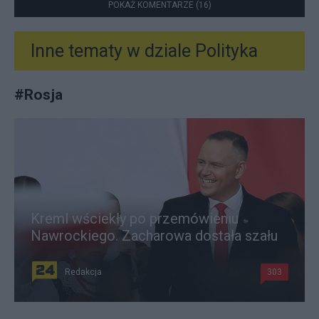
POKAŻ KOMENTARZE (16)
Inne tematy w dziale
Polityka
#
Rosja
Kreml wściekły po przemówieniu
Nawrockiego. Zacharowa dostała szału
Redakcja
303