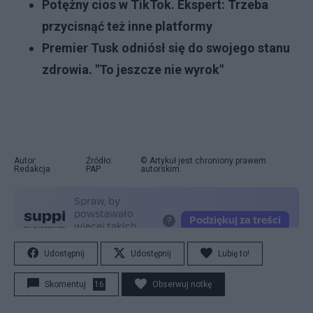
Potężny cios w TikTok. Ekspert: Trzeba
przycisnąć też inne platformy
Premier Tusk odniósł się do swojego stanu
zdrowia. "To jeszcze nie wyrok"
Autor:
Źródło:
© Artykuł jest chroniony prawem
Redakcja
PAP
autorskim.
Udostępnij
Udostępnij
Lubię to!
Skomentuj
16
Obserwuj notkę