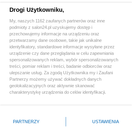
Drogi Użytkowniku,
Sport
My, naszych 1162 zaufanych partnerów oraz inne
podmioty z salon24.pl uzyskujemy dostęp i
Społeczeństwo
przechowujemy informacje na urządzeniu oraz
przetwarzamy dane osobowe, takie jak unikalne
Kultura
identyfikatory, standardowe informacje wysyłane przez
urządzenie czy dane przeglądania w celu zapewniania
spersonalizowanych reklam, wybór spersonalizowanych
treści, pomiar reklam i treści, badanie odbiorców oraz
ulepszanie usług. Za zgodą Użytkownika my i Zaufani
X
Facebook
Instagram
Youtube
Partnerzy możemy używać dokładnych danych
geolokalizacyjnych oraz aktywnie skanować
charakterystykę urządzenia do celów identyfikacji.
Web Content Media sp. z o. o. © 2022
Ponieważ cenimy Twoją prywatność, prosimy o zgodę na
korzystanie z tych technologii poprzez kliknięcie
„Akceptuję”. Zgoda jest dobrowolna i zawsze możesz ją
Pomoc
O nas
Praca
Reklama
Kontakt
zmienić/wycofać klikając przycisk ustawień prywatności
PARTNERZY
USTAWIENIA
znajdujący się w lewym dolnym rogu strony
. Niektóre