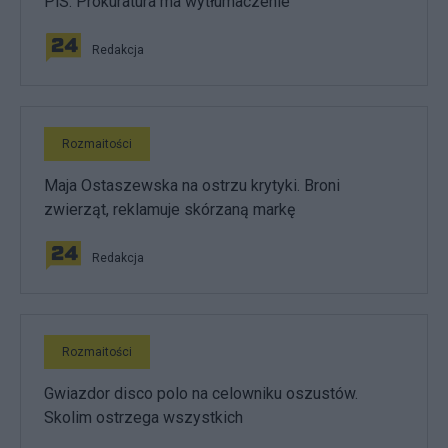
PiS. Prokuratura ma wytłumaczenie
Redakcja
Rozmaitości
Maja Ostaszewska na ostrzu krytyki. Broni
zwierząt, reklamuje skórzaną markę
Redakcja
Rozmaitości
Gwiazdor disco polo na celowniku oszustów.
Skolim ostrzega wszystkich