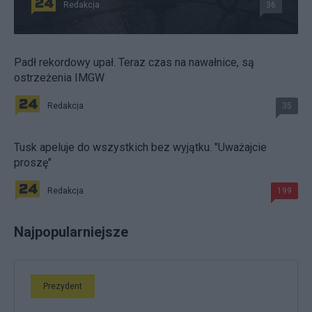
Redakcja
36
Padł rekordowy upał. Teraz czas na nawałnice, są
ostrzeżenia IMGW
Redakcja
35
Tusk apeluje do wszystkich bez wyjątku. "Uważajcie
proszę"
Redakcja
199
Najpopularniejsze
Prezydent