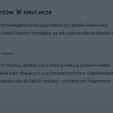
antów. W sieci wrze
órzy nielegalnie próbują przekroczyć polsko-białoruską
oczonej Prawicy domagają się od rządu podjęcia działań 
Reklama
nych muszą spotkać się z mocną reakcją polskich władz.
 także ludzi dbających o jej bezpieczeństwo. Odpowiedzia
dopuszczać do takich sytuacji - czytamy we fragmencie