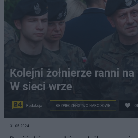
Kolejni żołnierze ranni na
W sieci wrze
Redakcja
BEZPIECZEŃSTWO NARODOWE
O
Fot. PAP
31.05.2024