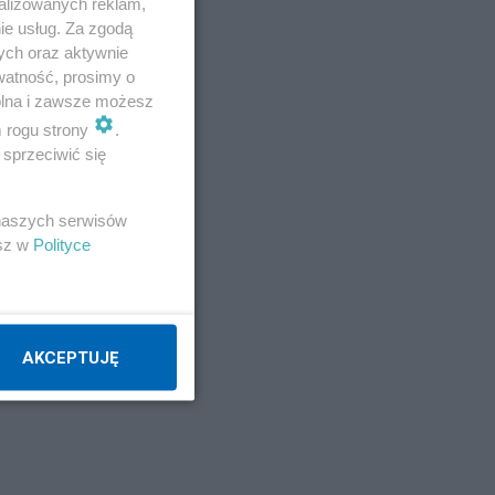
alizowanych reklam,
ie usług. Za zgodą
ych oraz aktywnie
s
watność, prosimy o
wolna i zawsze możesz
m rogu strony
.
sprzeciwić się
 naszych serwisów
esz w
Polityce
AKCEPTUJĘ
e