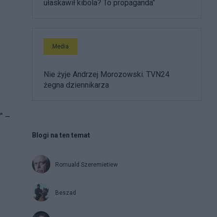
ułaskawił kibola? To propaganda"
Media
Nie żyje Andrzej Morozowski. TVN24
żegna dziennikarza
” –
Blogi na ten temat
Romuald Szeremietiew
Beszad