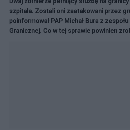
Dwaj żołnierze pełniący służbę na granicy po
szpitala. Zostali oni zaatakowani przez g
poinformował PAP Michał Bura z zespołu
Granicznej. Co w tej sprawie powinien zro