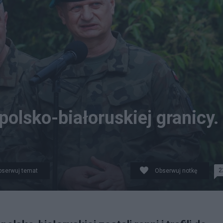
 polsko-białoruskiej granicy.
2
bserwuj temat
Obserwuj notkę