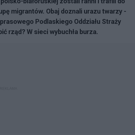
lsko-białoruskiej zostali ranni i trafili do
rupę migrantów. Obaj doznali urazu twarzy -
 prasowego Podlaskiego Oddziału Straży
bić rząd? W sieci wybuchła burza.