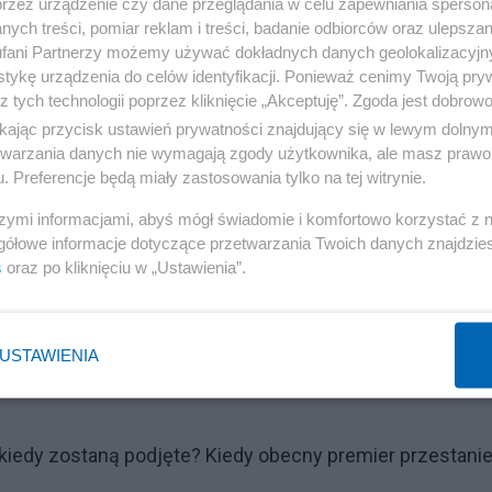
przez urządzenie czy dane przeglądania w celu zapewniania sperson
ych treści, pomiar reklam i treści, badanie odbiorców oraz ulepszan
dzaju sytuacji nie dochodziło. Co takiego się stało, że w
fani Partnerzy możemy używać dokładnych danych geolokalizacyjn
ynienia już z 5 tego rodzaju wydarzeniami?" - pytał preze
tykę urządzenia do celów identyfikacji. Ponieważ cenimy Twoją pry
z tych technologii poprzez kliknięcie „Akceptuję”. Zgoda jest dobro
ikając przycisk ustawień prywatności znajdujący się w lewym dolny
etwarzania danych nie wymagają zgody użytkownika, ale masz prawo 
Reklama
. Preferencje będą miały zastosowania tylko na tej witrynie.
działać i wydała instrukcje Straży Granicznej, Wojsku
szymi informacjami, abyś mógł świadomie i komfortowo korzystać z
 przecież znajdowała się także na granicy i broniła granicy,
gółowe informacje dotyczące przetwarzania Twoich danych znajdzi
s
oraz po kliknięciu w „Ustawienia”.
aznaczył Kaczyński.
a. Zastrzegł, że nie ma na myśli użycia broni i ostrej
USTAWIENIA
ą, trzymać na odpowiednią odległość" - powiedział prezes
 kiedy zostaną podjęte? Kiedy obecny premier przestani