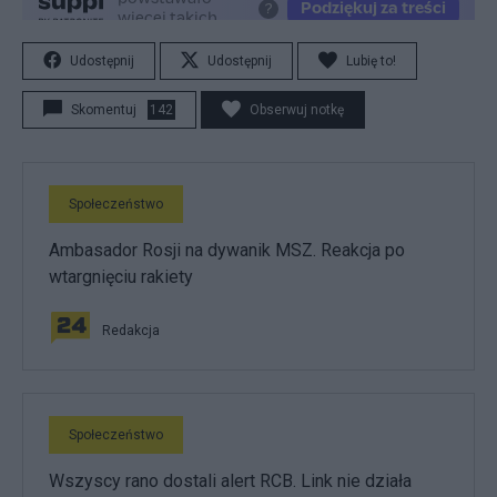
Udostępnij
Udostępnij
Lubię to!
Skomentuj
142
Obserwuj notkę
Społeczeństwo
Ambasador Rosji na dywanik MSZ. Reakcja po
wtargnięciu rakiety
Redakcja
Społeczeństwo
Wszyscy rano dostali alert RCB. Link nie działa