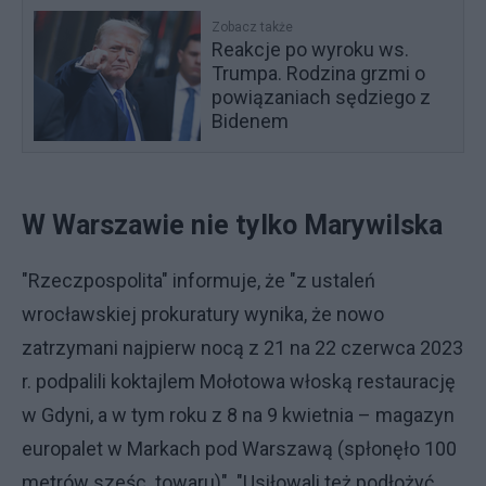
Zobacz także
Reakcje po wyroku ws.
Trumpa. Rodzina grzmi o
powiązaniach sędziego z
Bidenem
W Warszawie nie tylko Marywilska
"Rzeczpospolita" informuje, że "z ustaleń
wrocławskiej prokuratury wynika, że nowo
zatrzymani najpierw nocą z 21 na 22 czerwca 2023
r. podpalili koktajlem Mołotowa włoską restaurację
w Gdyni, a w tym roku z 8 na 9 kwietnia – magazyn
europalet w Markach pod Warszawą (spłonęło 100
metrów sześc. towaru)". "Usiłowali też podłożyć