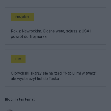
Prezydent
Rok z Nawrockim. Głośne weta, sojusz z USA i
powrót do Trójmorza
Film
Olbrychski skarży się na rząd. "Napluł mi w twarz",
ale wystarczył list do Tuska
Blogi na ten temat