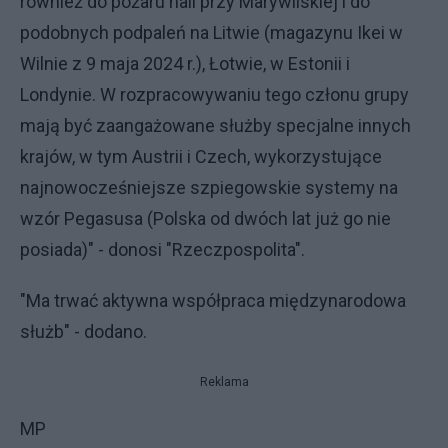
również do pożaru hali przy Marywilskiej i do
podobnych podpaleń na Litwie (magazynu Ikei w
Wilnie z 9 maja 2024 r.), Łotwie, w Estonii i
Londynie. W rozpracowywaniu tego członu grupy
mają być zaangażowane służby specjalne innych
krajów, w tym Austrii i Czech, wykorzystujące
najnowocześniejsze szpiegowskie systemy na
wzór Pegasusa (Polska od dwóch lat już go nie
posiada)" - donosi "Rzeczpospolita".
"Ma trwać aktywna współpraca międzynarodowa
służb" - dodano.
Reklama
MP