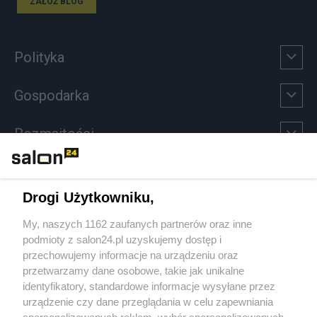
ZAŁÓŻ BLOG
Polityka
Gospodarka
Rozmaitości
Technologie
Drogi Użytkowniku,
Sport
My, naszych 1162 zaufanych partnerów oraz inne
podmioty z salon24.pl uzyskujemy dostęp i
Społeczeństwo
przechowujemy informacje na urządzeniu oraz
przetwarzamy dane osobowe, takie jak unikalne
Kultura
identyfikatory, standardowe informacje wysyłane przez
urządzenie czy dane przeglądania w celu zapewniania