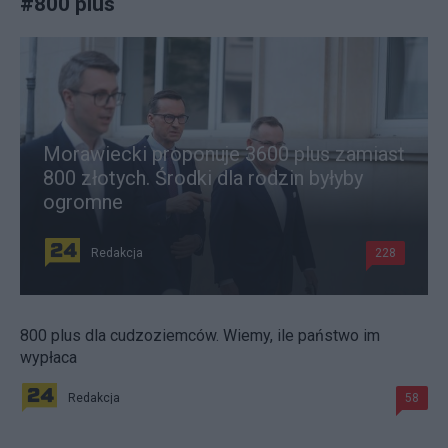
#
800 plus
Morawiecki proponuje 3600 plus zamiast
800 złotych. Środki dla rodzin byłyby
ogromne
Redakcja
228
800 plus dla cudzoziemców. Wiemy, ile państwo im
wypłaca
Redakcja
58