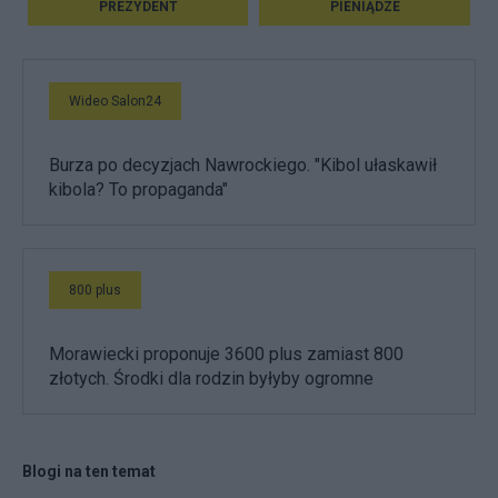
PREZYDENT
PIENIĄDZE
Wideo Salon24
Burza po decyzjach Nawrockiego. "Kibol ułaskawił
kibola? To propaganda"
800 plus
Morawiecki proponuje 3600 plus zamiast 800
złotych. Środki dla rodzin byłyby ogromne
Blogi na ten temat