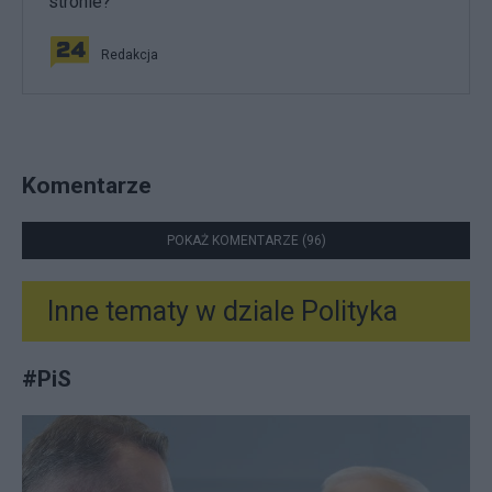
stronie?
Redakcja
Komentarze
POKAŻ KOMENTARZE (96)
Inne tematy w dziale
Polityka
#
PiS