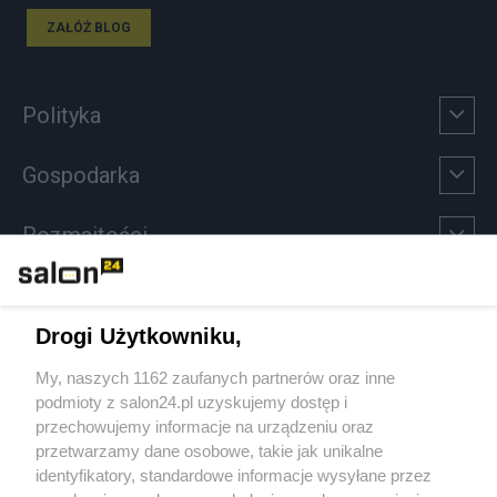
ZAŁÓŻ BLOG
Polityka
Gospodarka
Rozmaitości
Technologie
Drogi Użytkowniku,
Sport
My, naszych 1162 zaufanych partnerów oraz inne
podmioty z salon24.pl uzyskujemy dostęp i
Społeczeństwo
przechowujemy informacje na urządzeniu oraz
przetwarzamy dane osobowe, takie jak unikalne
Kultura
identyfikatory, standardowe informacje wysyłane przez