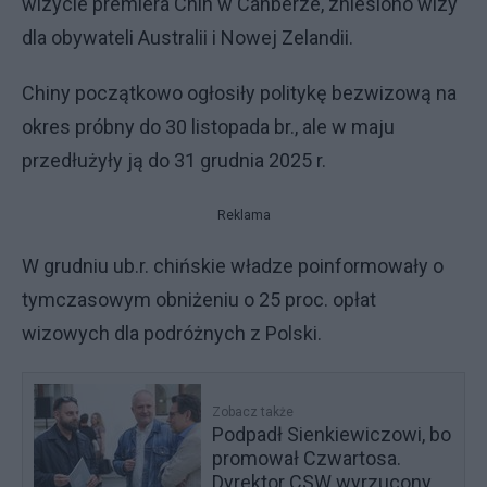
wizycie premiera Chin w Canberze, zniesiono wizy
dla obywateli Australii i Nowej Zelandii.
Chiny początkowo ogłosiły politykę bezwizową na
okres próbny do 30 listopada br., ale w maju
przedłużyły ją do 31 grudnia 2025 r.
Reklama
W grudniu ub.r. chińskie władze poinformowały o
tymczasowym obniżeniu o 25 proc. opłat
wizowych dla podróżnych z Polski.
Zobacz także
Podpadł Sienkiewiczowi, bo
promował Czwartosa.
Dyrektor CSW wyrzucony