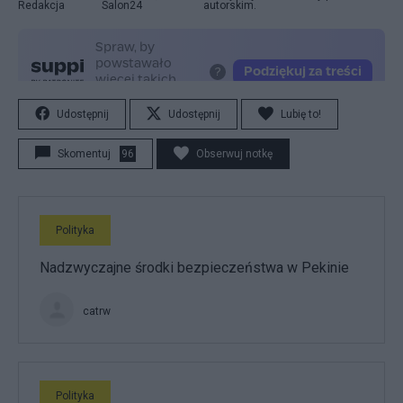
Redakcja
Salon24
autorskim.
Udostępnij
Udostępnij
Lubię to!
Skomentuj
96
Obserwuj notkę
Polityka
Nadzwyczajne środki bezpieczeństwa w Pekinie
catrw
Polityka