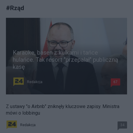
#
Rząd
Karaoke, basen z kulkami i tańce
hulańce. Tak resort "przepalał" publiczną
kasę
Redakcja
67
Z ustawy "o Airbnb" zniknęły kluczowe zapisy. Ministra
mówi o lobbingu
Redakcja
34