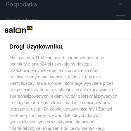
Gospodarka
Rozmaitości
Technologie
Drogi Użytkowniku,
Sport
My, naszych 1162 zaufanych partnerów oraz inne
podmioty z salon24.pl uzyskujemy dostęp i
Społeczeństwo
przechowujemy informacje na urządzeniu oraz
przetwarzamy dane osobowe, takie jak unikalne
Kultura
identyfikatory, standardowe informacje wysyłane przez
urządzenie czy dane przeglądania w celu zapewniania
spersonalizowanych reklam, wybór spersonalizowanych
treści, pomiar reklam i treści, badanie odbiorców oraz
ulepszanie usług. Za zgodą Użytkownika my i Zaufani
X
Facebook
Instagram
Youtube
Partnerzy możemy używać dokładnych danych
geolokalizacyjnych oraz aktywnie skanować
charakterystykę urządzenia do celów identyfikacji.