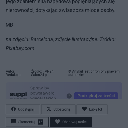
jego zdaniem siłą napędową pogłębiających się
nierówności, dotykając zwłaszcza młode osoby.
MB
na zdjęciu: Barcelona, zdjęcie ilustracyjne. Źródło:
Pixabay.com
Autor:
Źródło: TVN24,
© Artykuł jest chroniony prawem
Redakcja
Salon24.pl
autorskim.
Udostępnij
Udostępnij
Lubię to!
Skomentuj
15
Obserwuj notkę