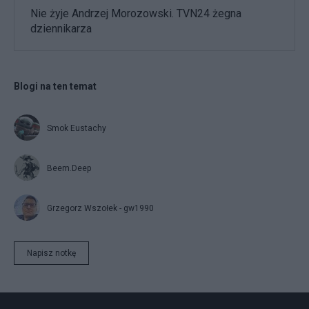
Nie żyje Andrzej Morozowski. TVN24 żegna
dziennikarza
Blogi na ten temat
Smok Eustachy
Beem.Deep
Grzegorz Wszołek - gw1990
Napisz notkę