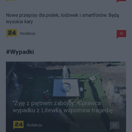
Nowe przepisy dla pralek, lodówek i smartfonów. Będą
wysokie kary
Redakcja
40
#
Wypadki
"Żyję z piętnem zabójcy". Sprawca
wypadku z Litewką wspomina tragedię
Redakcja
22