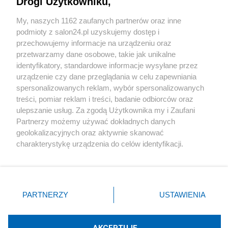
Drogi Użytkowniku,
Sport
My, naszych 1162 zaufanych partnerów oraz inne
podmioty z salon24.pl uzyskujemy dostęp i
Społeczeństwo
przechowujemy informacje na urządzeniu oraz
przetwarzamy dane osobowe, takie jak unikalne
Kultura
identyfikatory, standardowe informacje wysyłane przez
urządzenie czy dane przeglądania w celu zapewniania
spersonalizowanych reklam, wybór spersonalizowanych
treści, pomiar reklam i treści, badanie odbiorców oraz
ulepszanie usług. Za zgodą Użytkownika my i Zaufani
X
Facebook
Instagram
Youtube
Partnerzy możemy używać dokładnych danych
geolokalizacyjnych oraz aktywnie skanować
charakterystykę urządzenia do celów identyfikacji.
Web Content Media sp. z o. o. © 2022
Ponieważ cenimy Twoją prywatność, prosimy o zgodę na
korzystanie z tych technologii poprzez kliknięcie
„Akceptuję”. Zgoda jest dobrowolna i zawsze możesz ją
Pomoc
O nas
Praca
Reklama
Kontakt
zmienić/wycofać klikając przycisk ustawień prywatności
PARTNERZY
USTAWIENIA
znajdujący się w lewym dolnym rogu strony
. Niektóre
rodzaje przetwarzania danych nie wymagają zgody
użytkownika, ale masz prawo sprzeciwić się takiemu