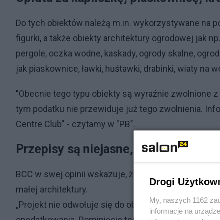
Do tych obiektów należą m.in. wykorzystywane na pot
figurki, a także obiekty architektury ogrodowej jak n
pergole, oczka wodne, kaskady, ogrody skalne, ogro
jak piaskownice, ławki, huśtawki, drabinki, wiaty na wó
"Obecnie tego typu obiekty są wyraźnie zwolnione 
tym podatku nie przewiduje już tego zwolnienia. Inf
Centre Club" - czytamy w "PB".
Przepisy są niejasne, fiskus będzie 
BCC w swej opinii wskazuje, że projekt w aktualnym
Drogi Użytkow
małej architektury.
My, naszych 1162 zau
„Projekt nie odwołuje się do obiektów małej archi
informacje na urządze
opodatkowania. Pominięcie tej kategorii prowadzi do