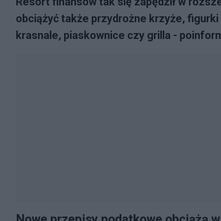
Resort finansów tak się zapędził w rozs
obciążyć także przydrożne krzyże, figurki
krasnale, piaskownice czy grilla - poinfo
Nowe przepisy podatkowe obciążą w