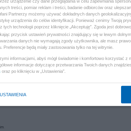
przez urządzenie czy dane przeglądania w celu zapewniania sperson
ych treści, pomiar reklam i treści, badanie odbiorców oraz ulepszan
przez "PB" stanowisku BCC.
fani Partnerzy możemy używać dokładnych danych geolokalizacyjn
tykę urządzenia do celów identyfikacji. Ponieważ cenimy Twoją pry
Reklama
z tych technologii poprzez kliknięcie „Akceptuję”. Zgoda jest dobro
ikając przycisk ustawień prywatności znajdujący się w lewym dolny
Przemysława Pruszyńskiego, który zwrócił uwagę, że od
etwarzania danych nie wymagają zgody użytkownika, ale masz prawo 
 najwięcej sporów i wątpliwości interpretacyjnych, który
. Preferencje będą miały zastosowania tylko na tej witrynie.
ej nowelizacji ustawy MF widocznie postanowiło te
szymi informacjami, abyś mógł świadomie i komfortowo korzystać z
stny dla fiskusa" – stwierdził.
gółowe informacje dotyczące przetwarzania Twoich danych znajdzi
s
oraz po kliknięciu w „Ustawienia”.
dowiska przedsiębiorców, ale także przez wiele
USTAWIENIA
im.