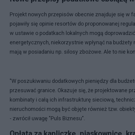
Projekt nowych przepisów obecnie znajduje się w fa
pojawiły się opinie resortów do proponowanej regu
w ustawie o podatkach lokalnych mogą doprowadzić
energetycznych, niekorzystnie wpłynąć na budżety n
mają w posiadaniu np. silosy zbożowe. Ale to nie kon
"W poszukiwaniu dodatkowych pieniędzy dla budżet
przesuwać granice. Okazuje się, że projektowane prz
kombinaty i całą ich infrastrukturę sieciową, techn
nieruchomości mogą być objęte również tzw. obiekt
- zwrócił uwagę "Puls Biznesu".
Opłata za kapliczkę, piaskownicę, kra