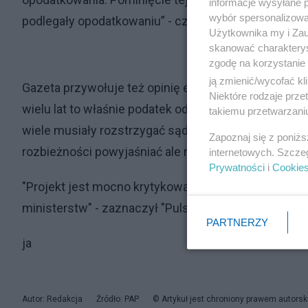
informacje wysyłane 
wybór spersonalizowan
podlegały opodatkowaniu” - czytamy w cytowanym 
Użytkownika my i Zau
skanować charakterys
zgodę na korzystanie 
ją zmienić/wycofać kl
Gazeta przywołuje też opinię eksperta "Lewiatana" 
Niektóre rodzaje prz
wielu lat to właśnie podatek od nieruchomości rodził
takiemu przetwarzaniu
wiele musiały rozstrzygać sądy. "Przy okazji obecn
Zapoznaj się z poniż
rozbieżności powyjaśniać ale niestety w sposób korzy
internetowych. Szcze
Prywatności
i
Cookie
"Projekt jest mocno krytykowany nie tylko przez śro
ministerstw" - zaznaczył "Puls Biznesu".
PARTNERZY
ja
Autor: Redakcja
Źródło: PAP
© Artykuł jest chroniony prawem autorsk