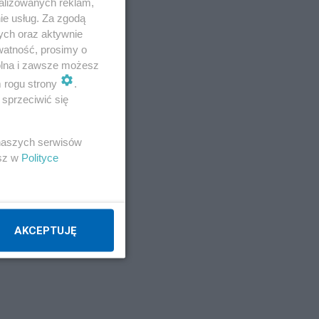
alizowanych reklam,
ie usług. Za zgodą
ych oraz aktywnie
watność, prosimy o
wolna i zawsze możesz
m rogu strony
.
sprzeciwić się
ch
 naszych serwisów
esz w
Polityce
AKCEPTUJĘ