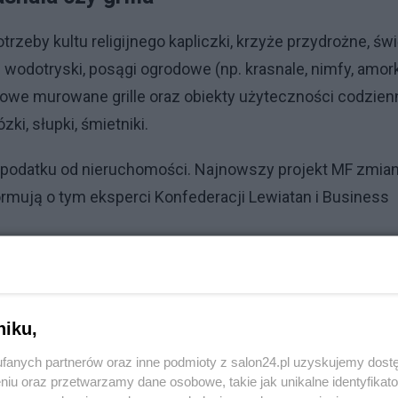
rzeby kultu religijnego kapliczki, krzyże przydrożne, św
p. wodotryski, posągi ogrodowe (np. krasnale, nimfy, amork
dowe murowane grille oraz obiekty użyteczności codzien
zki, słupki, śmietniki.
z podatku od nieruchomości. Najnowszy projekt MF zmia
ormują o tym eksperci Konfederacji Lewiatan i Business
górą
 brzmieniu rozciąga podatek od nieruchomości na obiekt
niku,
fanych partnerów oraz inne podmioty z salon24.pl uzyskujemy dost
tektury, prowadząc tym samym do rozszerzenia zakresu
niu oraz przetwarzamy dane osobowe, takie jak unikalne identyfikat
 uznania za budowle wielu obiektów, które dotychczas ni