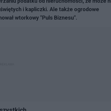
zerzaniu podatku od nieruchomości, że może 
 świętych i kapliczki. Ale także ogrodowe
rmował wtorkowy "Puls Biznesu".
szystkich