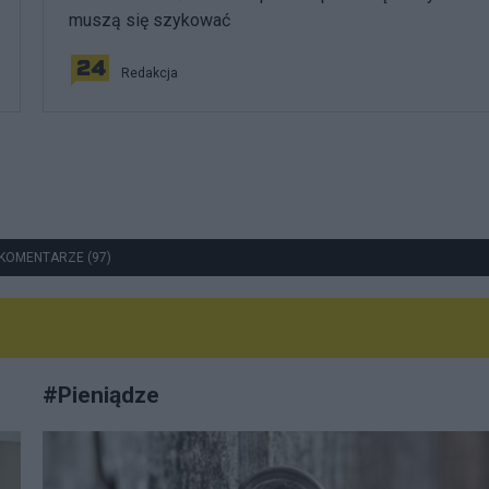
muszą się szykować
Redakcja
KOMENTARZE (97)
#
Pieniądze