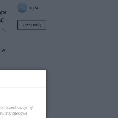
O123
ięte
i),
Napisz notkę
nej
n w
y
ęp i przechowujemy
ory, standardowe
e