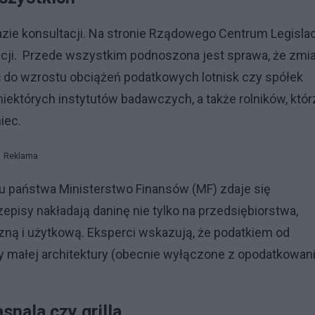
zie konsultacji. Na stronie Rządowego Centrum Legislac
lacji. Przede wszystkim podnoszona jest sprawa, że zmi
 do wzrostu obciążeń podatkowych lotnisk czy spółek
iektórych instytutów badawczych, a także rolników, któr
iec.
Reklama
u państwa Ministerstwo Finansów (MF) zdaje się
episy nakładają daninę nie tylko na przedsiębiorstwa,
iczną i użytkową. Eksperci wskazują, że podatkiem od
y małej architektury (obecnie wyłączone z opodatkowani
snala czy grilla