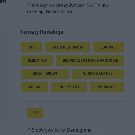
nim
Pierwszy rok prezydentury. Tak Polacy
oceniają Nawrockiego
Tematy Redakcja
PIS
GŁOS REGIONÓW
ZDROWIE
ŚLEDZTWA
BEZPIECZEŃSTWO NARODOWE
SEJM I SENAT
WIDEO SALON24
MEDIA
PREZYDENT
PIENIĄDZE
PiS
PiS odkrywa karty. Demografia,