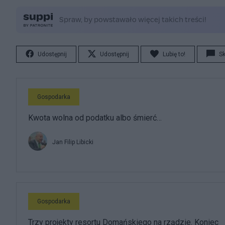
Udostępnij
Udostępnij
Lubię to!
S
Gospodarka
Kwota wolna od podatku albo śmierć…
Jan Filip Libicki
Gospodarka
Trzy projekty resortu Domańskiego na rządzie. Koniec