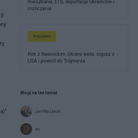
mieszkania, ETS, deportacje Ukraińców i
rozliczenia
ji
any
Prezydent
zy
Rok z Nawrockim. Głośne weta, sojusz z
USA i powrót do Trójmorza
Blogi na ten temat
a)"
Jan Filip Libicki
rk1