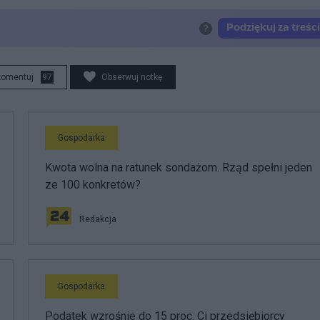
komentuj
97
Obserwuj notkę
Gospodarka
Kwota wolna na ratunek sondażom. Rząd spełni jeden
ze 100 konkretów?
Redakcja
Gospodarka
Podatek wzrośnie do 15 proc. Ci przedsiębiorcy