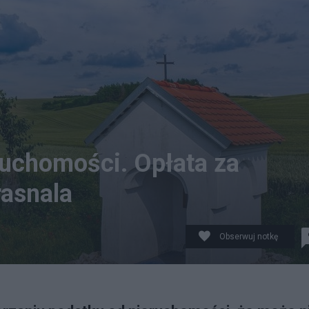
ruchomości. Opłata za
rasnala
Obserwuj notkę