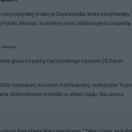
o zwyciężyłaby Koalicja Obywatelska, która otrzymałaby 
j Polski. Miesiąc wcześniej chęć oddania głosu na partię
Reklama
nia głosu na partię Kaczyńskiego wyraziło 28,3 proc.
Otóż na podium, kosztem Konfederacji, wskoczyła Trzec
partia, która również wchodzi w skład rządu. Na Lewicę
Muzeum Powstania Warszawskiego. "Takie czasy, że kobi