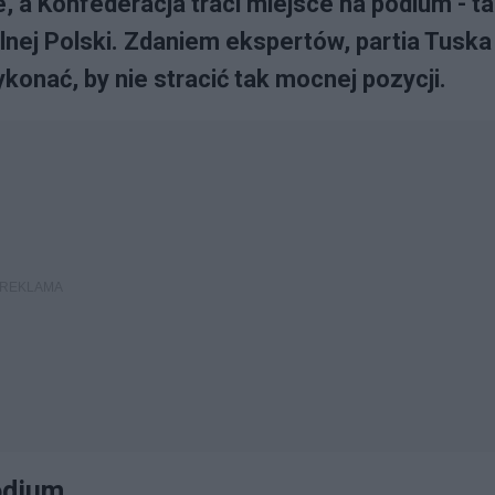
, a Konfederacja traci miejsce na podium - t
nej Polski. Zdaniem ekspertów, partia Tuska
onać, by nie stracić tak mocnej pozycji.
podium