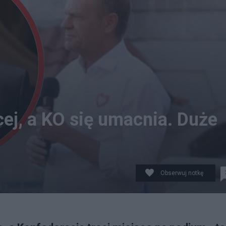
cej, a KO się umacnia. Duże
Obserwuj notkę
PAP/Radek Pietruszka, Facebook/Donald Tusk