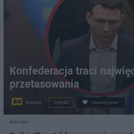
Konfederacja traci najwię
przetasowania
Redakcja
SONDAŻ
Obserwuj temat
Konfederacja traci najwięcej, a KO się umacnia. Fot. 
30.07.2024