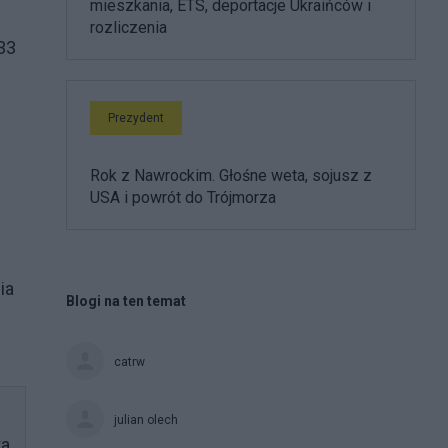
mieszkania, ETS, deportacje Ukraińców i
rozliczenia
33
Prezydent
Rok z Nawrockim. Głośne weta, sojusz z
USA i powrót do Trójmorza
ia
Blogi na ten temat
catrw
julian olech
ta