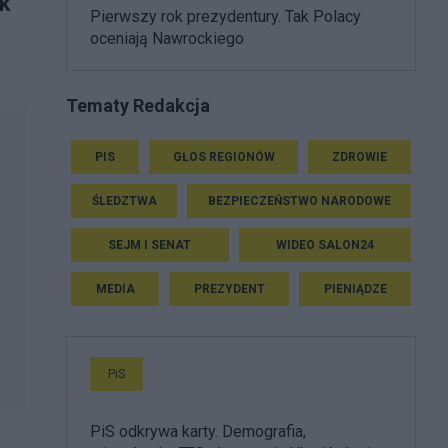
ak
Pierwszy rok prezydentury. Tak Polacy
oceniają Nawrockiego
Tematy Redakcja
PIS
GŁOS REGIONÓW
ZDROWIE
ŚLEDZTWA
BEZPIECZEŃSTWO NARODOWE
SEJM I SENAT
WIDEO SALON24
MEDIA
PREZYDENT
PIENIĄDZE
PiS
PiS odkrywa karty. Demografia,