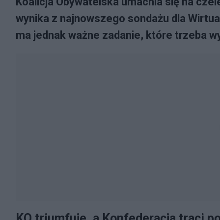
Koalicja Obywatelska umacnia się na czele
wynika z najnowszego sondażu dla Wirtual
ma jednak ważne zadanie, które trzeba wyk
KO triumfuje, a Konfederacja traci 