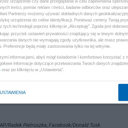
uk, politolog z Uniwersytetu Warszawskiego. – Z pozyc
przez urządzenie czy dane przeglądania w celu zapewniania sperson
ych treści, pomiar reklam i treści, badanie odbiorców oraz ulepszan
 zadowolenia. Ponad 4 proc. to taka względnie bezpieczna
fani Partnerzy możemy używać dokładnych danych geolokalizacyjn
wym. Do tego potrzeba kilku miesięcy albo jakiegoś
tykę urządzenia do celów identyfikacji. Ponieważ cenimy Twoją pry
z tych technologii poprzez kliknięcie „Akceptuję”. Zgoda jest dobro
pert.
ikając przycisk ustawień prywatności znajdujący się w lewym dolny
etwarzania danych nie wymagają zgody użytkownika, ale masz prawo 
ć żadnego z koalicjantów". – Przecież to ich kosztem
. Preferencje będą miały zastosowania tylko na tej witrynie.
ch – podsumował.
szymi informacjami, abyś mógł świadomie i komfortowo korzystać z
gółowe informacje dotyczące przetwarzania Twoich danych znajdzi
Reklama
s
oraz po kliknięciu w „Ustawienia”.
dząc, że ten sondaż jest większym problemem dla partii
 do sejmików troszeczkę tę partie wzmocniły. Ale tylko
USTAWIENIA
. PAP/Radek Pietruszka, Facebook/Donald Tusk