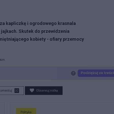
za kapliczkę i ogrodowego krasnala
a jajkach. Skutek do przewidzenia
miętniającego kobiety - ofiary przemocy
kim.
komentuj
32
Obserwuj notkę
Polityka