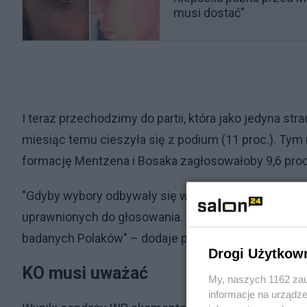
musi dostać"
I teraz przechodzimy do partii, która jako jedyna s
miesiąc temu cieszyła się z podium (11 proc.). Ty
formację Mentzena i Bosaka zagłosowałoby 9,6 pro
"Gdyby wybory odbywały się w najbliższą niedzielę,
uprawnionych do głosowania. 'Na pewno' wzięłoby w ni
badanych Polaków" – dodaje portal.
Drogi Użytkow
KO musi uważać
My, naszych 1162 zau
informacje na urządze