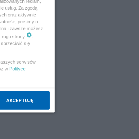
ji
alizowanych reklam,
ie usług. Za zgodą
ych oraz aktywnie
watność, prosimy o
wolna i zawsze możesz
m rogu strony
.
sprzeciwić się
 naszych serwisów
esz w
Polityce
AKCEPTUJĘ