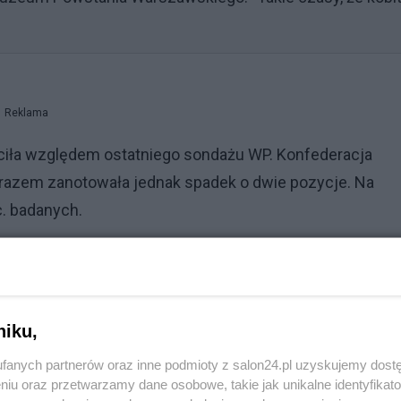
Reklama
traciła względem ostatniego sondażu WP. Konfederacja
m razem zanotowała jednak spadek o dwie pozycje. Na
c. badanych.
 do głosowania poszłoby nieco więcej niż połowa osób
ch udział 35 proc., a 'raczej' wzięłoby udział 20,4 proc
niku,
fanych partnerów oraz inne podmioty z salon24.pl uzyskujemy dost
niu oraz przetwarzamy dane osobowe, takie jak unikalne identyfikat