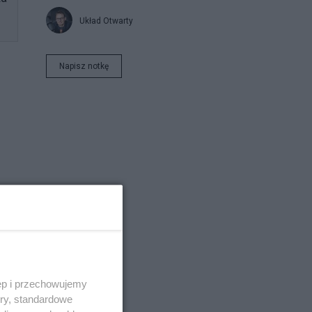
Układ Otwarty
Napisz notkę
.
ęp i przechowujemy
ory, standardowe