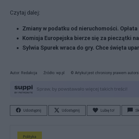
Czytaj dalej:
Zmiany w podatku od nieruchomości. Opłata 
Komisja Europejska bierze się za pieczątki n
Sylwia Spurek wraca do gry. Chce święta upa
Autor: Redakcja
Źródło: wp.pl
© Artykuł jest chroniony prawem autors
Udostępnij
Udostępnij
Lubię to!
S
Polityka