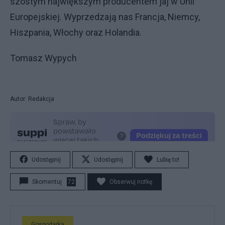
szóstym największym producentem jaj w Unii
Europejskiej. Wyprzedzają nas Francja, Niemcy,
Hiszpania, Włochy oraz Holandia.
Tomasz Wypych
Autor: Redakcja
Udostępnij
Udostępnij
Lubię to!
Skomentuj
72
Obserwuj notkę
Gospodarka