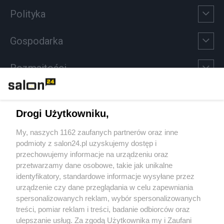
Polityka
Gospodarka
Rozmaitości
Technologie
Drogi Użytkowniku,
Sport
My, naszych 1162 zaufanych partnerów oraz inne
podmioty z salon24.pl uzyskujemy dostęp i
Społeczeństwo
przechowujemy informacje na urządzeniu oraz
przetwarzamy dane osobowe, takie jak unikalne
Kultura
identyfikatory, standardowe informacje wysyłane przez
urządzenie czy dane przeglądania w celu zapewniania
spersonalizowanych reklam, wybór spersonalizowanych
treści, pomiar reklam i treści, badanie odbiorców oraz
ulepszanie usług. Za zgodą Użytkownika my i Zaufani