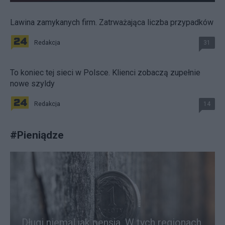
Lawina zamykanych firm. Zatrważająca liczba przypadków
Redakcja
31
To koniec tej sieci w Polsce. Klienci zobaczą zupełnie
nowe szyldy
Redakcja
14
#
Pieniądze
Długi niemal jak pensja. W tych regionach