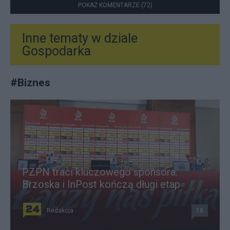
POKAŻ KOMENTARZE (72)
Inne tematy w dziale
Gospodarka
#
Biznes
PZPN traci kluczowego sponsora.
Brzoska i InPost kończą długi etap
Redakcja
18