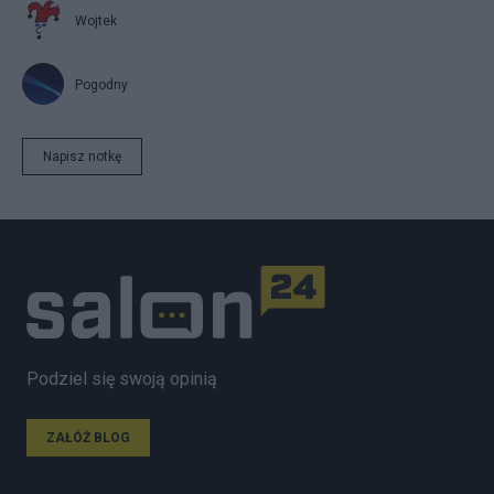
Wojtek
Pogodny
Napisz notkę
Podziel się swoją opinią
ZAŁÓŻ BLOG