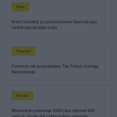
Rosja
Kreml wściekły po przemówieniu Nawrockiego.
Zacharowa dostała szału
Prezydent
Pierwszy rok prezydentury. Tak Polacy oceniają
Nawrockiego
800 plus
Morawiecki proponuje 3600 plus zamiast 800
złotych. Środki dla rodzin byłyby ogromne