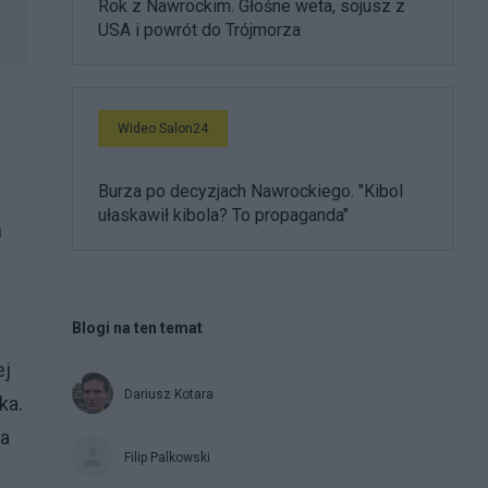
Rok z Nawrockim. Głośne weta, sojusz z
USA i powrót do Trójmorza
Wideo Salon24
Burza po decyzjach Nawrockiego. "Kibol
ułaskawił kibola? To propaganda"
m
Blogi na ten temat
ej
Dariusz Kotara
ka.
 a
Filip Palkowski