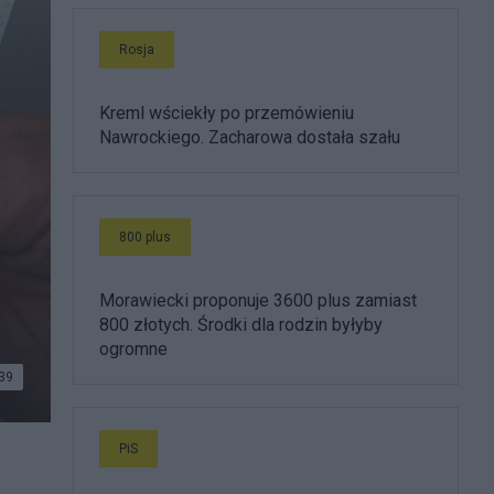
Rosja
Kreml wściekły po przemówieniu
Nawrockiego. Zacharowa dostała szału
800 plus
Morawiecki proponuje 3600 plus zamiast
800 złotych. Środki dla rodzin byłyby
ogromne
39
PiS