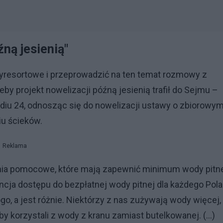
źną jesienią"
resortowe i przeprowadzić na ten temat rozmowy z
y projekt nowelizacji późną jesienią trafił do Sejmu –
adiu 24, odnosząc się do nowelizacji ustawy o zbiorowy
u ścieków.
Reklama
ania pomocowe, które mają zapewnić minimum wody pitn
ancja dostępu do bezpłatnej wody pitnej dla każdego Pola
go, a jest różnie. Niektórzy z nas zużywają wody więcej,
 korzystali z wody z kranu zamiast butelkowanej. (...)