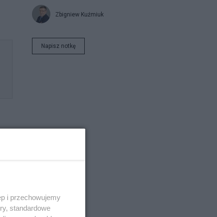
Zbigniew Kuźmiuk
Napisz notkę
ęp i przechowujemy
ory, standardowe