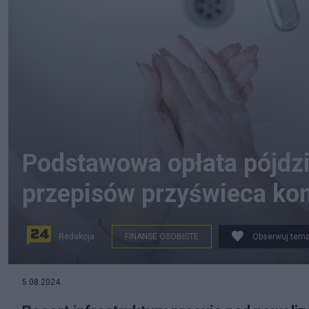
Podstawowa opłata pójdzi
przepisów przyświeca kon
Redakcja
FINANSE OSOBISTE
Obserwuj tema
Ministerstwo Infrastruktury: Pierwszy metr sześcienny
5.08.2024
PAP/Pixabay/Canva