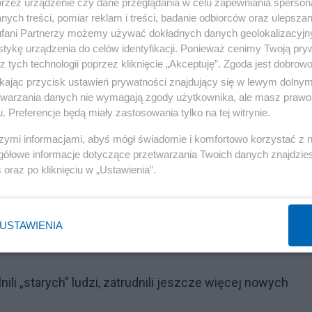
przez urządzenie czy dane przeglądania w celu zapewniania sperson
ych treści, pomiar reklam i treści, badanie odbiorców oraz ulepszan
fani Partnerzy możemy używać dokładnych danych geolokalizacyjn
tykę urządzenia do celów identyfikacji. Ponieważ cenimy Twoją pry
Reklama
z tych technologii poprzez kliknięcie „Akceptuję”. Zgoda jest dobro
ikając przycisk ustawień prywatności znajdujący się w lewym dolny
ty za wodę mają być skonstruowane tak, by zachęcać do j
etwarzania danych nie wymagają zgody użytkownika, ale masz prawo 
. Preferencje będą miały zastosowania tylko na tej witrynie.
szymi informacjami, abyś mógł świadomie i komfortowo korzystać z
at za wodę została kilka lat temu "skradziona"
gółowe informacje dotyczące przetwarzania Twoich danych znajdzi
i, że jeśli odpowiadają za kwestię dostarczania wody,
s
oraz po kliknięciu w „Ustawienia”.
eż wpływ na kształtowanie taryf. Nowelizacja ustawy
m gmin – przekazał wiceminister.
USTAWIENIA
ili „starych” ludzi, zatrudnili jeszcze więcej nowych