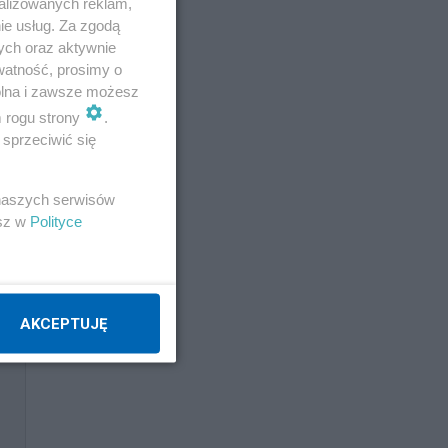
alizowanych reklam,
ie usług. Za zgodą
ych oraz aktywnie
watność, prosimy o
wolna i zawsze możesz
m rogu strony
.
ej
sprzeciwić się
 naszych serwisów
esz w
Polityce
AKCEPTUJĘ