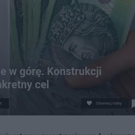
e w górę. Konstrukcji
kretny cel
t
Obserwuj notkę
 wody za 1 zł; od czwartego metra wyższa opłata. Fot.