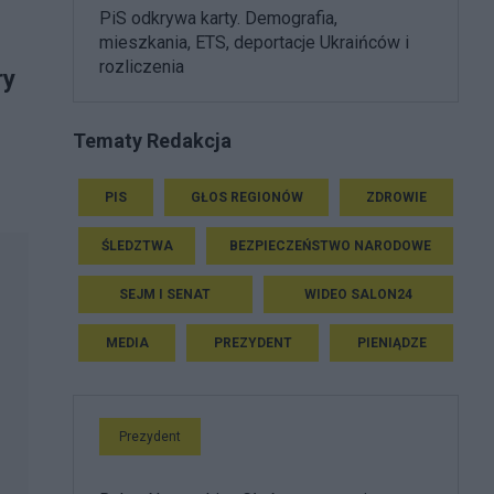
PiS odkrywa karty. Demografia,
mieszkania, ETS, deportacje Ukraińców i
rozliczenia
ry
Tematy Redakcja
PIS
GŁOS REGIONÓW
ZDROWIE
ŚLEDZTWA
BEZPIECZEŃSTWO NARODOWE
SEJM I SENAT
WIDEO SALON24
MEDIA
PREZYDENT
PIENIĄDZE
Prezydent