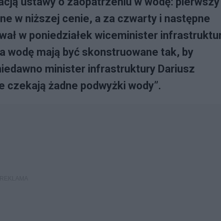
zacją ustawy o zaopatrzeniu w wodę: pierwszy
ne w niższej cenie, a za czwarty i następne
wał w poniedziałek wiceminister infrastruktu
za wodę mają być skonstruowane tak, by
iedawno minister infrastruktury Dariusz
ie czekają żadne podwyżki wody”.