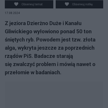
ponad 50 ton śniętych ryb. Fot. PAP/Kasia Zaremba
Obserwuj temat
Obserwuj notkę
17.08.2024
Z jeziora Dzierżno Duże i Kanału
Gliwickiego wyłowiono ponad 50 ton
śniętych ryb. Powodem jest tzw. złota
alga, wykryta jeszcze za poprzednich
rządów PiS. Badacze starają
się zwalczyć problem i mówią nawet o
przełomie w badaniach.