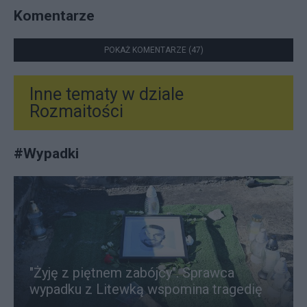
Komentarze
POKAŻ KOMENTARZE (47)
Inne tematy w dziale
Rozmaitości
#
Wypadki
"Żyję z piętnem zabójcy". Sprawca
wypadku z Litewką wspomina tragedię