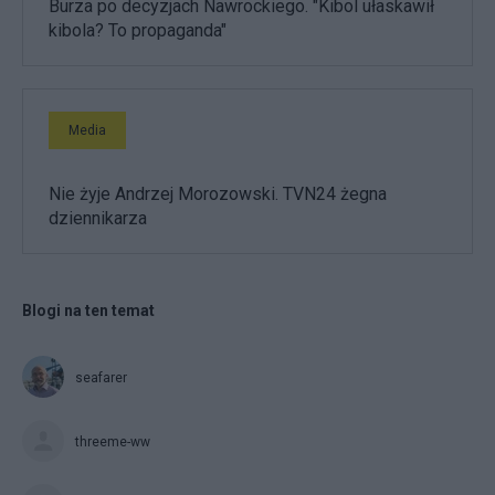
Burza po decyzjach Nawrockiego. "Kibol ułaskawił
kibola? To propaganda"
Media
Nie żyje Andrzej Morozowski. TVN24 żegna
dziennikarza
Blogi na ten temat
seafarer
threeme-ww