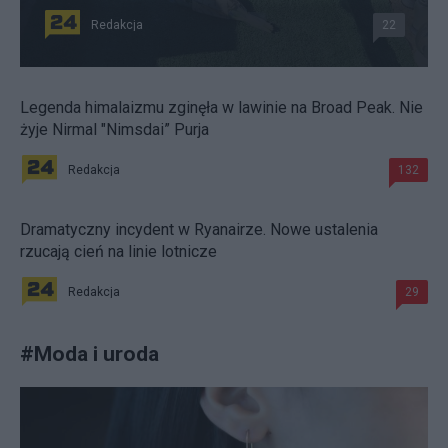
Redakcja
22
Legenda himalaizmu zginęła w lawinie na Broad Peak. Nie
żyje Nirmal "Nimsdai” Purja
Redakcja
132
Dramatyczny incydent w Ryanairze. Nowe ustalenia
rzucają cień na linie lotnicze
Redakcja
29
#
Moda i uroda