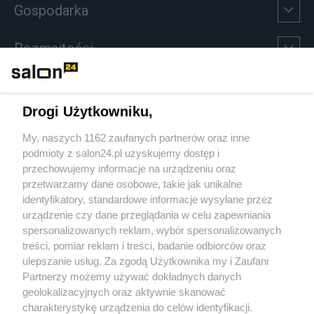
Gospodarka
Rozmaitości
Technologie
Drogi Użytkowniku,
Sport
My, naszych 1162 zaufanych partnerów oraz inne
podmioty z salon24.pl uzyskujemy dostęp i
Społeczeństwo
przechowujemy informacje na urządzeniu oraz
przetwarzamy dane osobowe, takie jak unikalne
Kultura
identyfikatory, standardowe informacje wysyłane przez
urządzenie czy dane przeglądania w celu zapewniania
spersonalizowanych reklam, wybór spersonalizowanych
treści, pomiar reklam i treści, badanie odbiorców oraz
ulepszanie usług. Za zgodą Użytkownika my i Zaufani
X
Facebook
Instagram
Youtube
Partnerzy możemy używać dokładnych danych
geolokalizacyjnych oraz aktywnie skanować
charakterystykę urządzenia do celów identyfikacji.