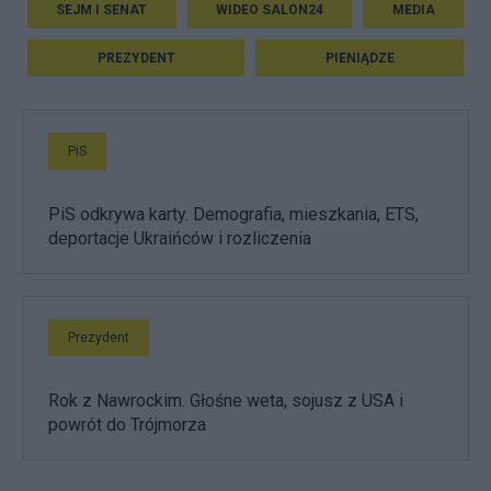
SEJM I SENAT
WIDEO SALON24
MEDIA
PREZYDENT
PIENIĄDZE
PiS
PiS odkrywa karty. Demografia, mieszkania, ETS,
deportacje Ukraińców i rozliczenia
Prezydent
Rok z Nawrockim. Głośne weta, sojusz z USA i
powrót do Trójmorza