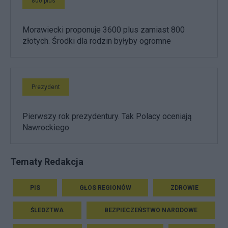
800 plus
Morawiecki proponuje 3600 plus zamiast 800
złotych. Środki dla rodzin byłyby ogromne
Prezydent
Pierwszy rok prezydentury. Tak Polacy oceniają
Nawrockiego
Tematy Redakcja
PIS
GŁOS REGIONÓW
ZDROWIE
ŚLEDZTWA
BEZPIECZEŃSTWO NARODOWE