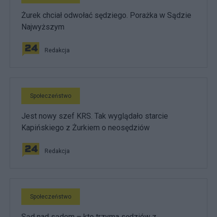
Żurek chciał odwołać sędziego. Porażka w Sądzie
Najwyższym
Redakcja
Społeczeństwo
Jest nowy szef KRS. Tak wyglądało starcie
Kapińskiego z Żurkiem o neosędziów
Redakcja
Społeczeństwo
Sąd nad sądem – kto trzyma sędziów z