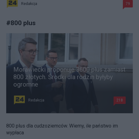
Redakcja
79
#
800 plus
Morawiecki proponuje 3600 plus zamiast
800 złotych. Środki dla rodzin byłyby
ogromne
Redakcja
218
800 plus dla cudzoziemców. Wiemy, ile państwo im
wypłaca