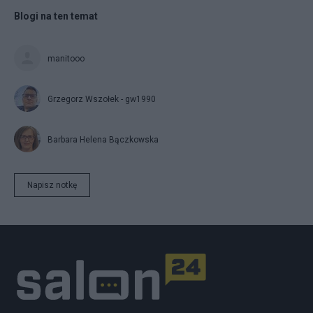
Blogi na ten temat
manitooo
Grzegorz Wszołek - gw1990
Barbara Helena Bączkowska
Napisz notkę