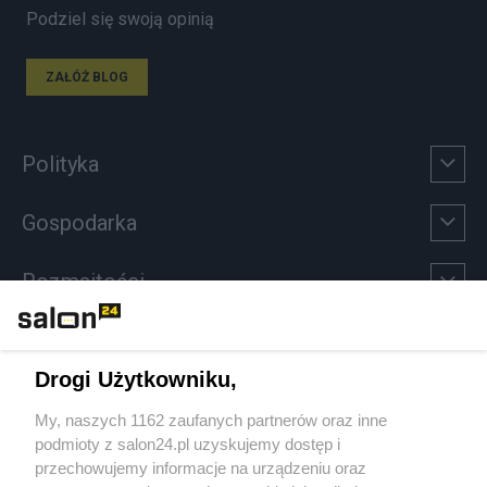
Podziel się swoją opinią
ZAŁÓŻ BLOG
Polityka
Gospodarka
Rozmaitości
Technologie
Drogi Użytkowniku,
Sport
My, naszych 1162 zaufanych partnerów oraz inne
podmioty z salon24.pl uzyskujemy dostęp i
Społeczeństwo
przechowujemy informacje na urządzeniu oraz