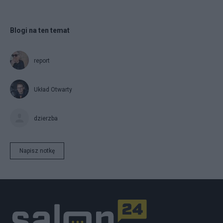
Blogi na ten temat
report
Układ Otwarty
dzierzba
Napisz notkę