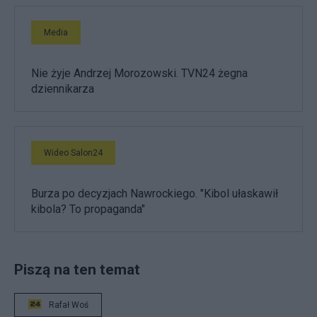
Media
Nie żyje Andrzej Morozowski. TVN24 żegna
dziennikarza
Wideo Salon24
Burza po decyzjach Nawrockiego. "Kibol ułaskawił
kibola? To propaganda"
Piszą na ten temat
Rafał Woś