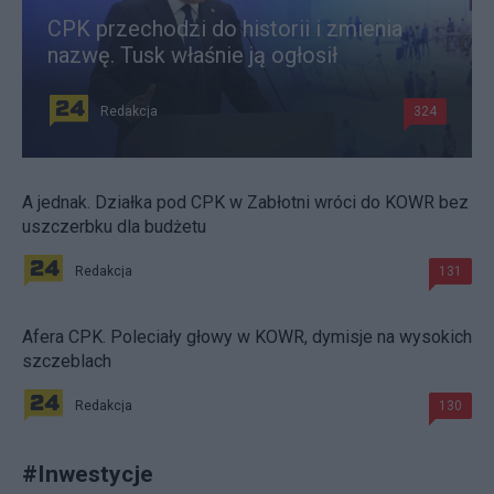
CPK przechodzi do historii i zmienia
nazwę. Tusk właśnie ją ogłosił
Redakcja
324
A jednak. Działka pod CPK w Zabłotni wróci do KOWR bez
uszczerbku dla budżetu
Redakcja
131
Afera CPK. Poleciały głowy w KOWR, dymisje na wysokich
szczeblach
Redakcja
130
#
Inwestycje