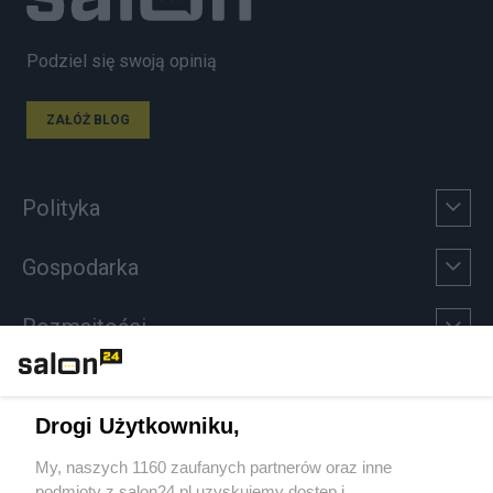
Podziel się swoją opinią
ZAŁÓŻ BLOG
Polityka
Gospodarka
Rozmaitości
Technologie
Drogi Użytkowniku,
Sport
My, naszych 1160 zaufanych partnerów oraz inne
podmioty z salon24.pl uzyskujemy dostęp i