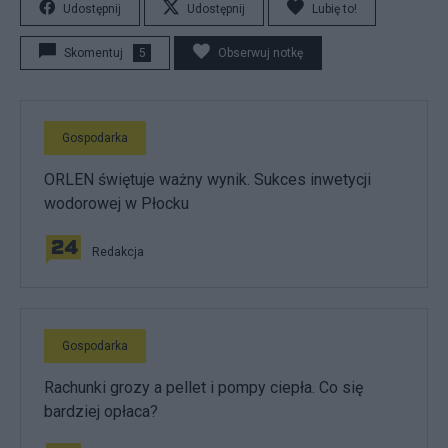
Udostępnij
Udostępnij
Lubię to!
Skomentuj
5
Obserwuj notkę
Gospodarka
ORLEN świętuje ważny wynik. Sukces inwetycji
wodorowej w Płocku
Redakcja
Gospodarka
Rachunki grozy a pellet i pompy ciepła. Co się
bardziej opłaca?