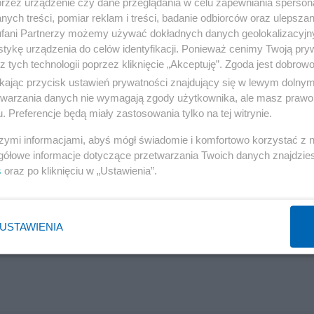
przez urządzenie czy dane przeglądania w celu zapewniania sperson
ych treści, pomiar reklam i treści, badanie odbiorców oraz ulepszan
fani Partnerzy możemy używać dokładnych danych geolokalizacyjn
tykę urządzenia do celów identyfikacji. Ponieważ cenimy Twoją pry
z tych technologii poprzez kliknięcie „Akceptuję”. Zgoda jest dobro
ikając przycisk ustawień prywatności znajdujący się w lewym dolny
etwarzania danych nie wymagają zgody użytkownika, ale masz prawo 
. Preferencje będą miały zastosowania tylko na tej witrynie.
szymi informacjami, abyś mógł świadomie i komfortowo korzystać z
gółowe informacje dotyczące przetwarzania Twoich danych znajdzi
s
oraz po kliknięciu w „Ustawienia”.
USTAWIENIA