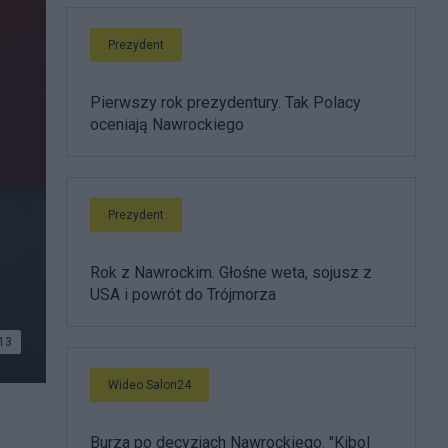
Prezydent
Pierwszy rok prezydentury. Tak Polacy
oceniają Nawrockiego
Prezydent
.
Rok z Nawrockim. Głośne weta, sojusz z
USA i powrót do Trójmorza
13
Wideo Salon24
Burza po decyzjach Nawrockiego. "Kibol