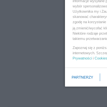
informacje wysyłane 
wybór spersonalizowan
Użytkownika my i Zau
skanować charakterys
zgodę na korzystanie 
ją zmienić/wycofać kl
Niektóre rodzaje prz
takiemu przetwarzaniu
Zapoznaj się z poniż
internetowych. Szcze
Prywatności
i
Cookie
PARTNERZY