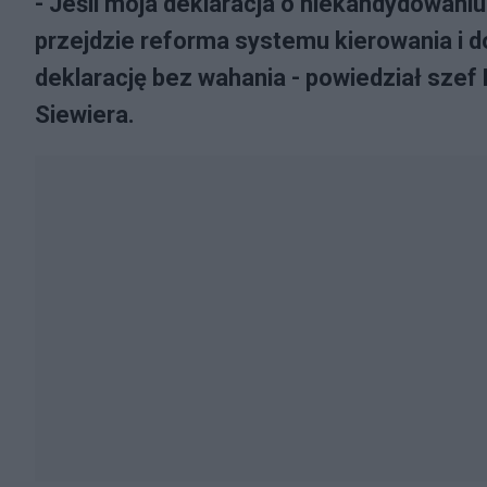
- Jeśli moja deklaracja o niekandydowani
przejdzie reforma systemu kierowania i 
deklarację bez wahania - powiedział sz
Siewiera.