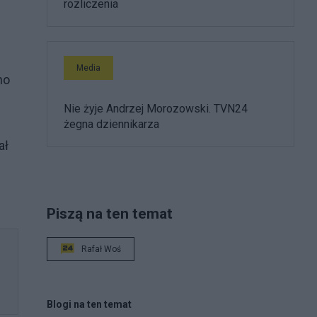
rozliczenia
Media
no
Nie żyje Andrzej Morozowski. TVN24
żegna dziennikarza
ał
Piszą na ten temat
Rafał Woś
Blogi na ten temat