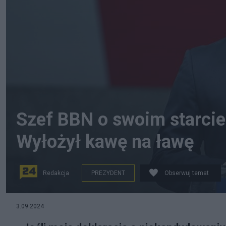
Szef BBN o swoim starcie
Wyłożył kawę na ławę
Redakcja
PREZYDENT
Obserwuj temat
Fot. PAP
3.09.2024