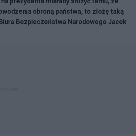
u na prezydenta miałaby służyć temu, że
dowodzenia obroną państwa, to złożę taką
ef Biura Bezpieczeństwa Narodowego Jacek