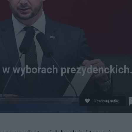
 w wyborach prezydenckich
Obserwuj notkę