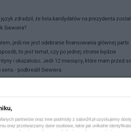
język zdradził, że lista kandydatów na prezydenta został
ek Siewiera?
m, jeśli nie jest odebranie finansowania głównej partii
 sposób, to jest temat, czy po jednej stronie będzie
ntyny i okazałości. Jeśli 12 miesięcy, które mam przed s
sens - podkreślił Siewiera.
Reklama
Szczerze wątpię. Myślę, że nie spełniam wielu kryteriów.
niku,
fanych partnerów oraz inne podmioty z salon24.pl uzyskujemy dost
niu oraz przetwarzamy dane osobowe, takie jak unikalne identyfikat