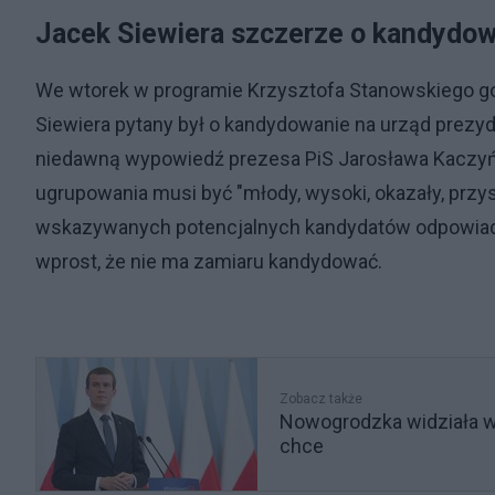
Jacek Siewiera szczerze o kandydow
We wtorek w programie Krzysztofa Stanowskiego g
Siewiera pytany był o kandydowanie na urząd prezy
niedawną wypowiedź prezesa PiS Jarosława Kaczyński
ugrupowania musi być "młody, wysoki, okazały, przys
wskazywanych potencjalnych kandydatów odpowiadaj
wprost, że nie ma zamiaru kandydować.
Zobacz także
Nowogrodzka widziała w 
chce