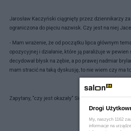
Jarosław Kaczyński ciągnięty przez dziennikarzy za 
ograniczona do pięciu nazwisk. Czy jest na niej Jac
- Mam wrażenie, że od początku lipca głównym temate
opozycyjnej i działanie, które ją paraliżuje w pewien
decydował błysk na zębie, a po prawej nadmiar bryla
mam stracić na taką dyskusję, to nie wiem czy ma to 
Zapytany, "czy jest okazały" Siewiera powiedział: - 
Drogi Użytkow
My, naszych 1162 zau
informacje na urządze