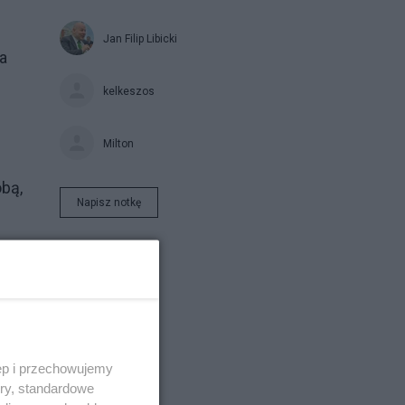
Jan Filip Libicki
a
kelkeszos
Milton
obą,
Napisz notkę
ęp i przechowujemy
ory, standardowe