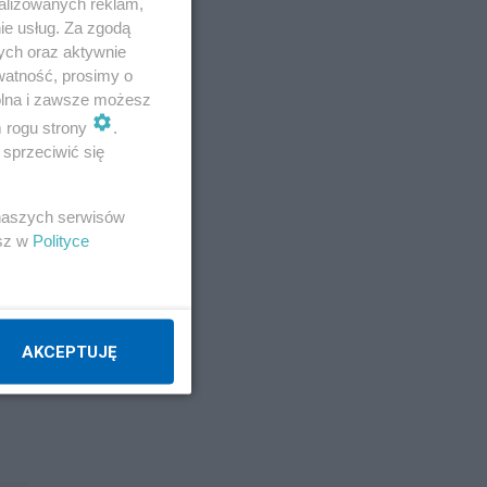
alizowanych reklam,
ie usług. Za zgodą
ych oraz aktywnie
watność, prosimy o
wolna i zawsze możesz
m rogu strony
.
sprzeciwić się
 naszych serwisów
esz w
Polityce
AKCEPTUJĘ