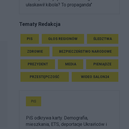
ułaskawił kibola? To propaganda"
Tematy Redakcja
PIS
GŁOS REGIONÓW
ŚLEDZTWA
ZDROWIE
BEZPIECZEŃSTWO NARODOWE
PREZYDENT
MEDIA
PIENIĄDZE
PRZESTĘPCZOŚĆ
WIDEO SALON24
PiS
PiS odkrywa karty. Demografia,
mieszkania, ETS, deportacje Ukraińców i