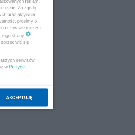
alizowanych reklam,
ie usług. Za zgodą
ych oraz aktywnie
watność, prosimy o
wolna i zawsze możesz
m rogu strony
.
nna
sprzeciwić się
ia
 naszych serwisów
esz w
Polityce
AKCEPTUJĘ
zją