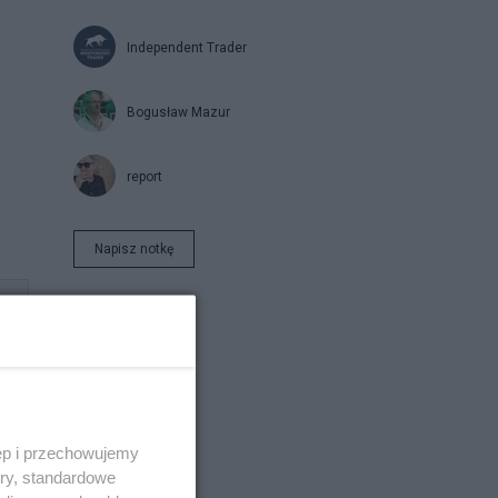
Independent Trader
Bogusław Mazur
report
Napisz notkę
ęp i przechowujemy
ory, standardowe