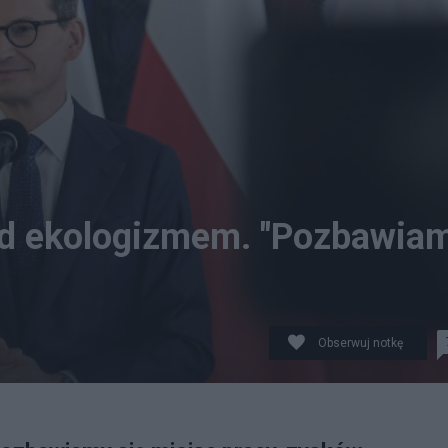
ed ekologizmem. "Pozbawia
Obserwuj notkę
ot. Facebook/Mateusz Morawiecki