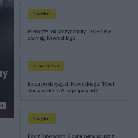
Prezydent
Pierwszy rok prezydentury. Tak Polacy
oceniają Nawrockiego
Wideo Salon24
my
Burza po decyzjach Nawrockiego. "Kibol
ułaskawił kibola? To propaganda"
71
Prezydent
Rok z Nawrockim. Głośne weta, sojusz z