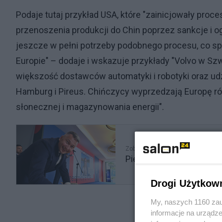
Podaje tutaj przykład USA, które "zainicjowały proces
przenoszenia produkcji do Chin poprzez sankcje i og
jeszcze w pełni potrzeby podobnego procesu, co s
Europie" – dodaje i wskazuje przykłady "Volvo w Szw
większość dostawców automatyki i robotyki oraz udz
Hamburg i Pireus. Chińczycy wyprzedzają Europę ró
słonecznej i magazynowania energii".
Zobacz także
Piesiewicz nie składa bro
Drogi Użytkow
My, naszych 1160 zau
informacje na urządze