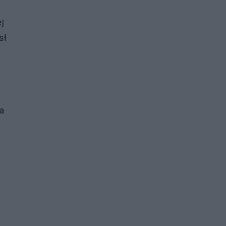
j
sł
a