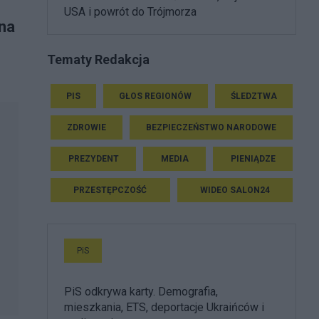
USA i powrót do Trójmorza
 na
Tematy Redakcja
PIS
GŁOS REGIONÓW
ŚLEDZTWA
ZDROWIE
BEZPIECZEŃSTWO NARODOWE
PREZYDENT
MEDIA
PIENIĄDZE
PRZESTĘPCZOŚĆ
WIDEO SALON24
PiS
PiS odkrywa karty. Demografia,
mieszkania, ETS, deportacje Ukraińców i