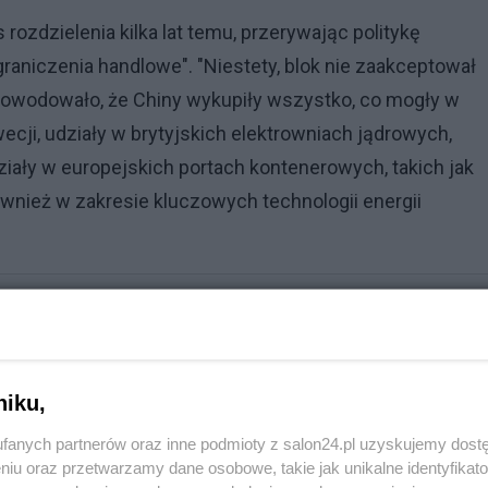
 rozdzielenia kilka lat temu, przerywając politykę
raniczenia handlowe". "Niestety, blok nie zaakceptował
powodowało, że Chiny wykupiły wszystko, co mogły w
ecji, udziały w brytyjskich elektrowniach jądrowych,
iały w europejskich portach kontenerowych, takich jak
wnież w zakresie kluczowych technologii energii
ni i stawia na transparentność. "Nitras przestrzelił"
niku,
fanych partnerów oraz inne podmioty z salon24.pl uzyskujemy dost
niu oraz przetwarzamy dane osobowe, takie jak unikalne identyfikat
Reklama