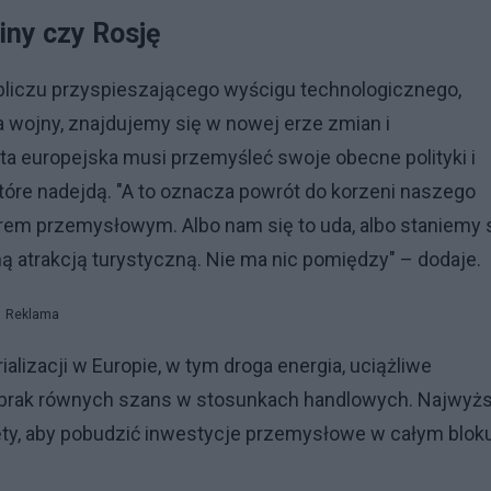
hiny czy Rosję
obliczu przyspieszającego wyścigu technologicznego,
a wojny, znajdujemy się w nowej erze zmian i
ta europejska musi przemyśleć swoje obecne polityki i
tóre nadejdą. "A to oznacza powrót do korzeni naszego
rem przemysłowym. Albo nam się to uda, albo staniemy 
ą atrakcją turystyczną. Nie ma nic pomiędzy" – dodaje.
Reklama
rializacji w Europie, w tym droga energia, uciążliwe
i brak równych szans w stosunkach handlowych. Najwyż
ty, aby pobudzić inwestycje przemysłowe w całym blok