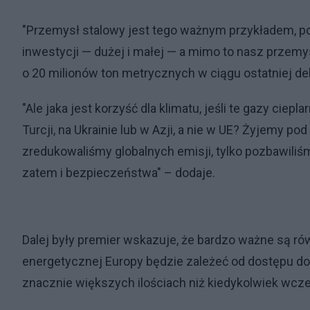
"Przemysł stalowy jest tego ważnym przykładem, po
inwestycji — dużej i małej — a mimo to nasz przemy
o 20 milionów ton metrycznych w ciągu ostatniej de
"Ale jaka jest korzyść dla klimatu, jeśli te gazy ciep
Turcji, na Ukrainie lub w Azji, a nie w UE? Żyjemy po
zredukowaliśmy globalnych emisji, tylko pozbawiliś
zatem i bezpieczeństwa" – dodaje.
Dalej były premier wskazuje, że bardzo ważne są r
energetycznej Europy będzie zależeć od dostępu d
znacznie większych ilościach niż kiedykolwiek wcze