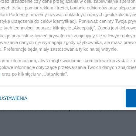
przez urządzenie czy dane przeglądania w celu zapewniania sperson
ych treści, pomiar reklam i treści, badanie odbiorców oraz ulepszan
 głównym beneficjentem europejskiej polityki
fani Partnerzy możemy używać dokładnych danych geolokalizacyjn
procent swoich paneli fotowoltaicznych z Chin, gdzie
tykę urządzenia do celów identyfikacji. Ponieważ cenimy Twoją pry
z tych technologii poprzez kliknięcie „Akceptuję”. Zgoda jest dobro
dwa do trzech razy wyższy niż w UE! Zatrzymanie takiej
ikając przycisk ustawień prywatności znajdujący się w lewym dolny
e branże, z powrotem na rynek europejski. A Europa powi
etwarzania danych nie wymagają zgody użytkownika, ale masz prawo 
esteśmy świadkami starcia Wschodu z Zachodem. A histor
. Preferencje będą miały zastosowania tylko na tej witrynie.
tego, co najlepsze, musimy przygotować się na to, co
szymi informacjami, abyś mógł świadomie i komfortowo korzystać z
gółowe informacje dotyczące przetwarzania Twoich danych znajdzi
s
oraz po kliknięciu w „Ustawienia”.
USTAWIENIA
 że aktualnie "mamy do czynienia ze strategiczną hipokry
 że "w ramach troski o klimat przenieśliśmy nasze