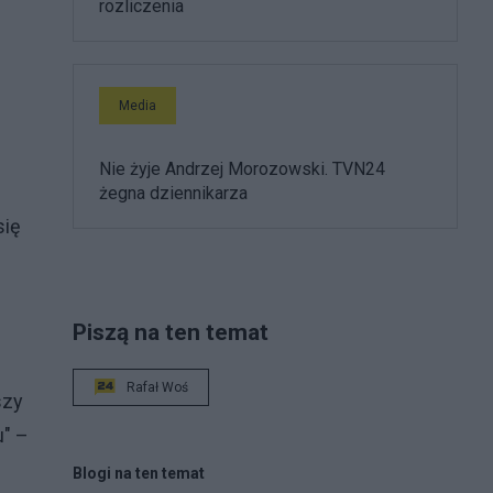
rozliczenia
Media
Nie żyje Andrzej Morozowski. TVN24
żegna dziennikarza
się
Piszą na ten temat
Rafał Woś
szy
u" –
Blogi na ten temat