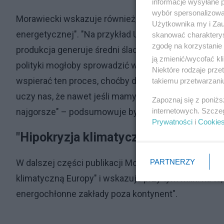
informacje wysyłane 
wybór spersonalizowan
Morawiecki wskazuje również, że "Chiny są obecnie
Użytkownika my i Zau
energetycznej". "Na przykład UE importuje około 90 
skanować charakterys
zgodę na korzystanie 
produkcja generuje średni ślad węglowy, który jest 
ją zmienić/wycofać kl
polityki mogłoby sprowadzić wiele firm, a nawet cał
Niektóre rodzaje prz
wspierać ten proces, choćby dlatego, że obecnie j
takiemu przetwarzaniu
uczy nas, że nawet jeśli mamy nadzieję i dążymy do 
Zapoznaj się z poniż
internetowych. Szcze
najgorsze" – podsumowuje były premier.
Prywatności
i
Cookie
"Hipokryzja klimatyczna Europy"
PARTNERZY
W dalszej części publikacji Morawiecki pisze o tym,
klimatyczną Europy" i wskazuje przy tym m.in. na to,
energochłonne zakłady poza kontynent".