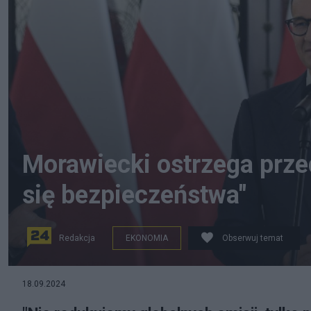
Morawiecki ostrzega prz
się bezpieczeństwa"
Redakcja
EKONOMIA
Obserwuj temat
Mateusz Morawiecki z komentarzem dla Politico.pl. F
18.09.2024