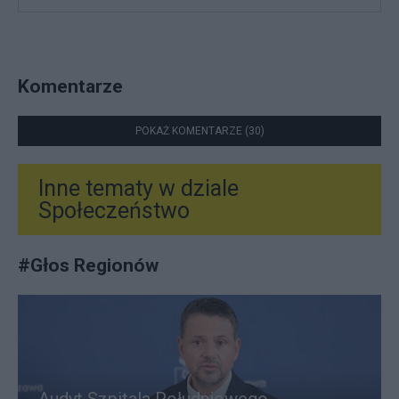
Komentarze
POKAŻ KOMENTARZE (30)
Inne tematy w dziale
Społeczeństwo
#
Głos Regionów
Audyt Szpitala Południowego