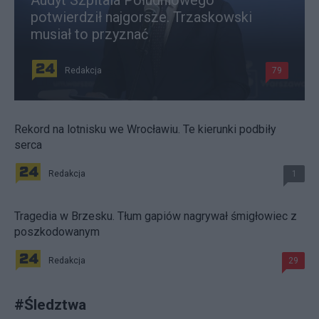
potwierdził najgorsze. Trzaskowski
musiał to przyznać
Redakcja
79
Rekord na lotnisku we Wrocławiu. Te kierunki podbiły
serca
Redakcja
1
Tragedia w Brzesku. Tłum gapiów nagrywał śmigłowiec z
poszkodowanym
Redakcja
29
#
Śledztwa