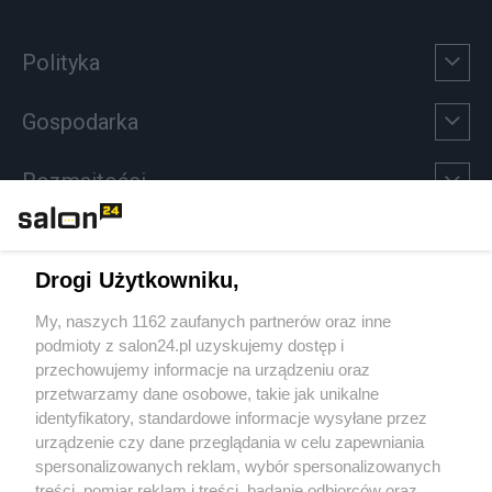
Polityka
Gospodarka
Rozmaitości
Technologie
Drogi Użytkowniku,
Sport
My, naszych 1162 zaufanych partnerów oraz inne
podmioty z salon24.pl uzyskujemy dostęp i
Społeczeństwo
przechowujemy informacje na urządzeniu oraz
przetwarzamy dane osobowe, takie jak unikalne
Kultura
identyfikatory, standardowe informacje wysyłane przez
urządzenie czy dane przeglądania w celu zapewniania
spersonalizowanych reklam, wybór spersonalizowanych
treści, pomiar reklam i treści, badanie odbiorców oraz