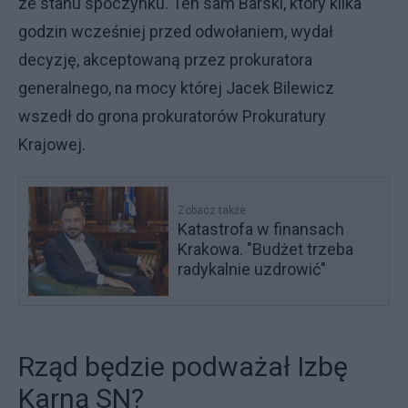
ze stanu spoczynku. Ten sam Barski, który kilka
godzin wcześniej przed odwołaniem, wydał
decyzję, akceptowaną przez prokuratora
generalnego, na mocy której Jacek Bilewicz
wszedł do grona prokuratorów Prokuratury
Krajowej.
Zobacz także
Katastrofa w finansach
Krakowa. "Budżet trzeba
radykalnie uzdrowić"
Rząd będzie podważał Izbę
Karną SN?