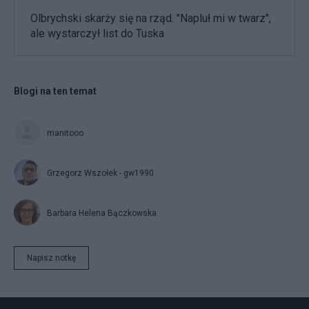
Olbrychski skarży się na rząd. "Napluł mi w twarz",
ale wystarczył list do Tuska
Blogi na ten temat
manitooo
Grzegorz Wszołek - gw1990
Barbara Helena Bączkowska
Napisz notkę