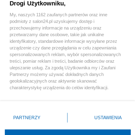
Drogi Użytkowniku,
Sport
My, naszych 1162 zaufanych partnerów oraz inne
podmioty z salon24.pl uzyskujemy dostęp i
Społeczeństwo
przechowujemy informacje na urządzeniu oraz
przetwarzamy dane osobowe, takie jak unikalne
Kultura
identyfikatory, standardowe informacje wysyłane przez
urządzenie czy dane przeglądania w celu zapewniania
spersonalizowanych reklam, wybór spersonalizowanych
treści, pomiar reklam i treści, badanie odbiorców oraz
ulepszanie usług. Za zgodą Użytkownika my i Zaufani
X
Facebook
Instagram
Youtube
Partnerzy możemy używać dokładnych danych
geolokalizacyjnych oraz aktywnie skanować
charakterystykę urządzenia do celów identyfikacji.
Web Content Media sp. z o. o. © 2022
Ponieważ cenimy Twoją prywatność, prosimy o zgodę na
korzystanie z tych technologii poprzez kliknięcie
„Akceptuję”. Zgoda jest dobrowolna i zawsze możesz ją
Pomoc
O nas
Praca
Reklama
Kontakt
zmienić/wycofać klikając przycisk ustawień prywatności
PARTNERZY
USTAWIENIA
znajdujący się w lewym dolnym rogu strony
. Niektóre
rodzaje przetwarzania danych nie wymagają zgody
użytkownika, ale masz prawo sprzeciwić się takiemu