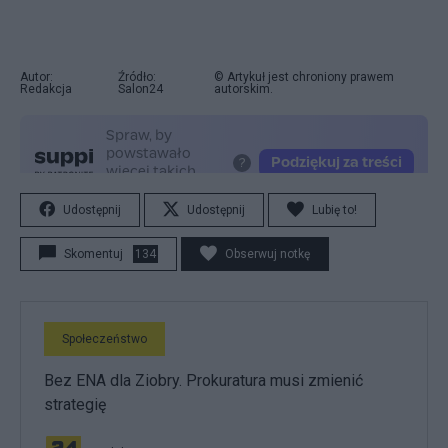
Autor:
Źródło:
© Artykuł jest chroniony prawem
Redakcja
Salon24
autorskim.
Udostępnij
Udostępnij
Lubię to!
Skomentuj
134
Obserwuj notkę
Społeczeństwo
Bez ENA dla Ziobry. Prokuratura musi zmienić
strategię