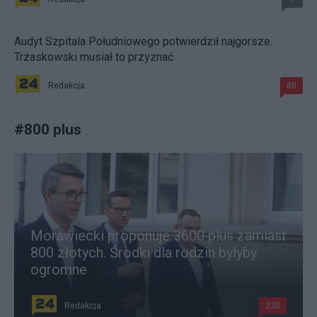
Audyt Szpitala Południowego potwierdził najgorsze.
Trzaskowski musiał to przyznać
Redakcja
80
#
800 plus
Morawiecki proponuje 3600 plus zamiast
800 złotych. Środki dla rodzin byłyby
ogromne
Redakcja
230