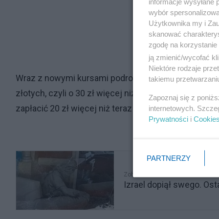
informacje wysyłane 
wybór spersonalizowan
Użytkownika my i Zau
skanować charakterys
zgodę na korzystanie 
ją zmienić/wycofać kl
Niektóre rodzaje prz
Wraz z nowymi kursami podrożeją bilety PKP. Pend
takiemu przetwarzaniu
złotych, czyli o 30 zł więcej niż dotychczas w wydani
Zapoznaj się z poniż
zapłacić 20 zł więcej niż teraz - 169 złotych.
internetowych. Szcze
Prywatności
i
Cookie
PARTNERZY
Zobacz także
Izrael dopiął swego. Ost