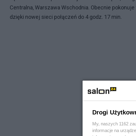
Centralna, Warszawa Wschodnia. Obecnie pokonuje tę
dzięki nowej sieci połączeń do 4 godz. 17 min.
Drogi Użytkow
My, naszych 1162 zau
informacje na urządze