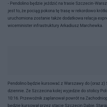
- Pendolino będzie jeździć na trasie Szczecin-Wars
jest to, że pociąg pokona tę trasę w rekordowo krótk
uruchomiona zostanie także dodatkowa relacja expr
wiceminister infrastruktury Arkadiusz Marchewka.
Pendolino będzie kursować z Warszawy do (oraz z) S
dziennie. Ze Szczecina kolej wyjedzie do stolicy Pols
10:16. Przewoźnik zaplanował powrót na Zachodniop
będzie kursował przez stacje Szczecin Dąbie, Star