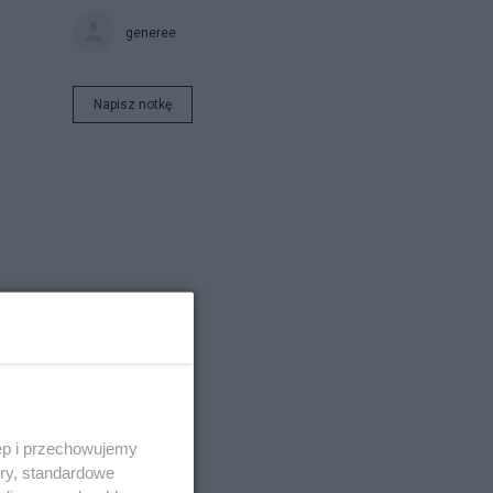
generee
Napisz notkę
ęp i przechowujemy
ory, standardowe