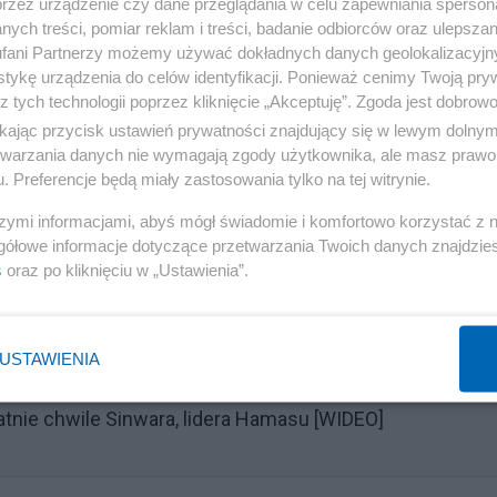
przez urządzenie czy dane przeglądania w celu zapewniania sperson
ych treści, pomiar reklam i treści, badanie odbiorców oraz ulepszan
fani Partnerzy możemy używać dokładnych danych geolokalizacyjn
tykę urządzenia do celów identyfikacji. Ponieważ cenimy Twoją pry
z tych technologii poprzez kliknięcie „Akceptuję”. Zgoda jest dobro
ikając przycisk ustawień prywatności znajdujący się w lewym dolny
etwarzania danych nie wymagają zgody użytkownika, ale masz prawo 
olino w relacji Warszawa-Szczecin ma kosztować 190
. Preferencje będą miały zastosowania tylko na tej witrynie.
u Intercity. Za podróż ze stolicy do Poznania trzeba
szymi informacjami, abyś mógł świadomie i komfortowo korzystać z
gółowe informacje dotyczące przetwarzania Twoich danych znajdzi
s
oraz po kliknięciu w „Ustawienia”.
Reklama
USTAWIENIA
atnie chwile Sinwara, lidera Hamasu [WIDEO]