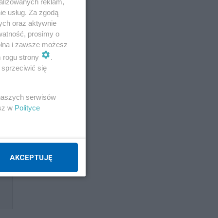
alizowanych reklam,
ie usług. Za zgodą
ych oraz aktywnie
watność, prosimy o
wolna i zawsze możesz
m rogu strony
.
sprzeciwić się
 naszych serwisów
esz w
Polityce
AKCEPTUJĘ