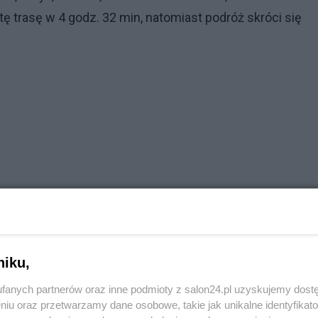
 trasę w 4 godz. 32 min, natomiast podróż skróci się
niku,
fanych partnerów oraz inne podmioty z salon24.pl uzyskujemy dost
niu oraz przetwarzamy dane osobowe, takie jak unikalne identyfikat