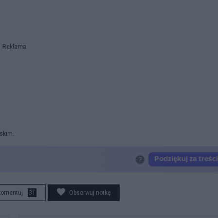
Reklama
rskim.
komentuj
31
Obserwuj notkę